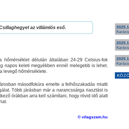
2025.1
 Csillaghegyet az villámlós eső.
Karács
2025.1
Karács
2025.1
 a hőmérséklet délután általában 24-29 Celsius-fok
Karács
eig napos keleti megyékben ennél melegebb is lehet.
a levegő hőmérséklete.
KÖZ
rosban másodfokúra emelte a felhőszakadás miatti
gálat. Több járásban már a narancssárga riasztást is
kező órákban arra kell számítani, hogy rövid idő alatt
hat.
© vilagszam.hu