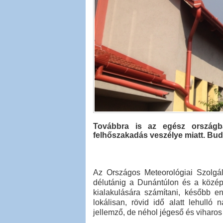
Továbbra is az egész országb
felhőszakadás veszélye miatt. Bud
Az Országos Meteorológiai Szolgála
délutánig a Dunántúlon és a közé
kialakulására számítani, később en
lokálisan, rövid idő alatt lehulló
jellemző, de néhol jégeső és viharos 