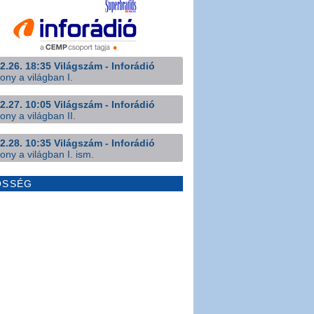
2.26. 18:35 Világszám - Inforádió
ony a világban I.
2.27. 10:05 Világszám - Inforádió
ony a világban II.
2.28. 10:35 Világszám - Inforádió
ony a világban I. ism.
ÖSSÉG