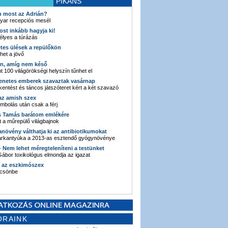
PIKÁNS
an most az Adrián?
yar recepciós mesél
ost inkább hagyja ki!
élyes a túrázás
etes ülések a repülőkön
ehet a jövő
en, amíg nem késő
t 100 világörökségi helyszín tűnhet el
enetes emberek szavaztak vasárnap
entést és táncos játszóteret kért a két szavazó
 az amish szex
ombolás után csak a férj
s Tamás barátom emlékére
 a műrepülő világbajnok
anövény válthatja ki az antibiotikumokat
sarkantyúka a 2013-as esztendő gyógynövénye
 - Nem lehet méregteleníteni a testünket
ábor toxikológus elmondja az igazat
n az eszkimószex
lcsönbe
ORAINK