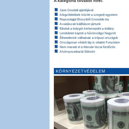
A kategória további hírei:
Jane Goodall ajánlójával
A legzöldebbek között a szegedi egyetem
Repceolajjal Bresztből Grenoble-ba
A vadászati kiállításon jártunk
Elindult a bolygót körberepülni a tinilány
Lendületet kapott a hűvösvölgyi Nagyrét
Élhetetlenné válhatnak a trópusi országok
Országosan védett láp is odalett Fonyódon
Nem maradt el a februári tiszai fürdőzés
A környezetbarát fűtésért
KÖRNYEZETVÉDELEM