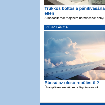
Trükkös boltos a pánikvásárl
ellen
A második már majdnem harmincszor annyi
PÉNZTÁRCA
Búcsú az olcsó repüléstől?
Újranyitásra készülnek a légitársaságok