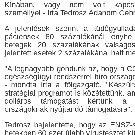
Kínában, vagy nem volt kapcsol
személlyel - írta Tedrosz Adanom Geb
A jelentések szerint a tüdőgyullad
páciensek 80 százalékánál enyhe 
betegek 20 százalékának válságos
jelentett esetek 2 százalékánál halt m
"A legnagyobb gondunk az, hogy a C
egészségügyi rendszerrel bíró országok
- mondta írta a főigazgató. "Készült
stratégiai programot is közétettünk, a
dolláros támogatást kértünk a l
országoknak nyújtandó támogatásra".
Tedrosz bejelentette, hogy az ENSZ-s
hetekben 60 ezer újabb vírustesztet k