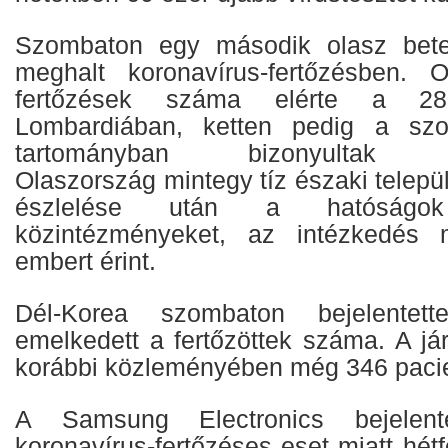
Szombaton egy második olasz bete
meghalt koronavírus-fertőzésben. 
fertőzések száma elérte a 2
Lombardiában, ketten pedig a sz
tartományban bizonyultak ví
Olaszország mintegy tíz északi telepü
észlelése után a hatóságo
közintézményeket, az intézkedés 
embert érint.
Dél-Korea szombaton bejelentet
emelkedett a fertőzöttek száma. A já
korábbi közleményében még 346 pacie
A Samsung Electronics bejelent
koronavírus-fertőzéses eset miatt hétf