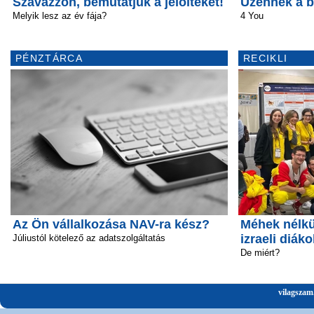
Szavazzon, bemutatjuk a jelölteket!
Üzennek a b
Melyik lesz az év fája?
4 You
PÉNZTÁRCA
RECIKLI
Az Ön vállalkozása NAV-ra kész?
Méhek nélkü
izraeli diáko
Júliustól kötelező az adatszolgáltatás
De miért?
vilagszam