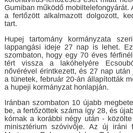
Gumiban működő mobiltelefongyárát. A
a fertőzött alkalmazott dolgozott, k
tart.
Hupej tartomány kormányzata szeri
lappangási ideje 27 nap is lehet. Ez
szombaton, hogy egy 70 éves férfinél
tért vissza a lakóhelyére Ecsouból
nővérével érintkezett, és 27 nap után
a tünetek, február 20-án állapították me
a hupeji kormányzat honlapján.
Iránban szombaton 10 újabb megbeteg
be, a fertőzöttek száma így 28, és újab
kórnak a korábbi négy után - közölt
minisztérium szóvivője. Az új iráni 