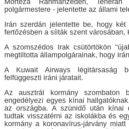
Morteza Rahmanzedeh, Teherán 1
polgármestere - jelentette az állami tel
Irán szerdán jelentette be, hogy ké
fertőzésben a síiták szent városában
A szomszédos Irak csütörtökön "úja
megtiltotta állampolgárainak, hogy Ir
A Kuwait Airways légitársaság be
felfüggeszti iráni járatait.
Az ausztrál kormány szombaton be
engedélyezi egyes kínai hallgatóknak
az országba. A szünidő után kínai 
tudtak visszatérni az iskolákba és e
kormány a koronavírus-járvány miatt 