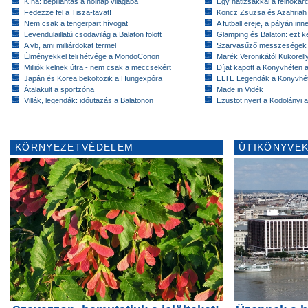
Kína: bepillantás a holnap világába
Egy hátizsákkal a felhőkarc
Fedezze fel a Tisza-tavat!
Koncz Zsuzsa és Azahriah
Nem csak a tengerpart hívogat
A futball ereje, a pályán inn
Levendulaillatú csodavilág a Balaton fölött
Glamping és Balaton: ezt ke
A vb, ami milliárdokat termel
Szarvasűző messzeségek
Élményekkel teli hétvége a MondoConon
Marék Veronikától Kukorell
Milliók kelnek útra - nem csak a meccsekért
Díjat kapott a Könyvhéten
Japán és Korea beköltözik a Hungexpóra
ELTE Legendák a Könyvhé
Átalakult a sportzóna
Made in Vidék
Villák, legendák: időutazás a Balatonon
Ezüstöt nyert a Kodolányi
KÖRNYEZETVÉDELEM
ÚTIKÖNYVEK