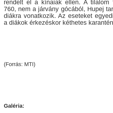
rendelt el a kínaiak ellen. A tilalom
760, nem a járvány gócából, Hupej ta
diákra vonatkozik. Az eseteket egyedil
a diákok érkezéskor kéthetes karantén
(Forrás: MTI)
Galéria: