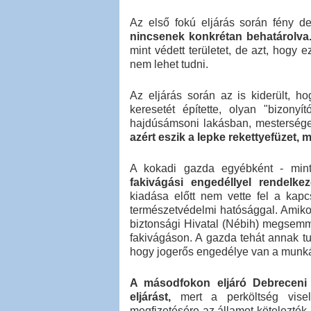
Az első fokú eljárás során fény de
nincsenek konkrétan behatárolva
mint védett területet, de azt, hogy 
nem lehet tudni.
Az eljárás során az is kiderült, 
keresetét építette, olyan "bizonyí
hajdúsámsoni lakásban, mestersége
azért eszik a lepke rekettyefüzet, m
A kokadi gazda egyébként - mint 
fakivágási engedéllyel rendelkeze
kiadása előtt nem vette fel a kap
természetvédelmi hatósággal. Amiko
biztonsági Hivatal (Nébih) megsemmis
fakivágáson. A gazda tehát annak t
hogy jogerős engedélye van a munká
A másodfokon eljáró Debreceni Í
eljárást,
mert a perköltség viselé
megfizetésére az államot kötelezték, 