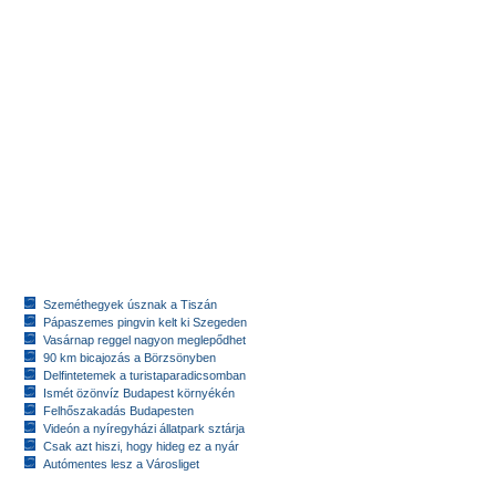
Szeméthegyek úsznak a Tiszán
Pápaszemes pingvin kelt ki Szegeden
Vasárnap reggel nagyon meglepődhet
90 km bicajozás a Börzsönyben
Delfintetemek a turistaparadicsomban
Ismét özönvíz Budapest környékén
Felhőszakadás Budapesten
Videón a nyíregyházi állatpark sztárja
Csak azt hiszi, hogy hideg ez a nyár
Autómentes lesz a Városliget