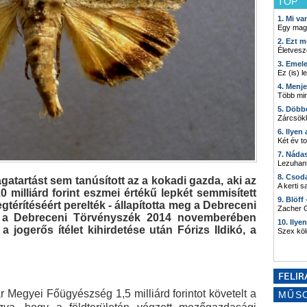
TOP
1. Mi v
Egy mag
2. Ezt m
Életvesz
3. Emel
Ez (is) l
4. Menj
Több min
5. Döbb
Zárcsökk
6. Ilyen
Két év t
7. Náda
Lezuhant
8. Csod
atartást sem tanúsított az a kokadi gazda, aki az
A kerti 
0 milliárd forint eszmei értékű lepkét semmisített
9. Blöff
egtérítéséért perelték - állapította meg a Debreceni
Zacher G
el a Debreceni Törvényszék 2014 novemberében
10. Ilye
 a jogerős ítélet kihirdetése után Fórizs Ildikó, a
Szex kö
Megyei Főügyészség 1,5 milliárd forintot követelt a
MŰS