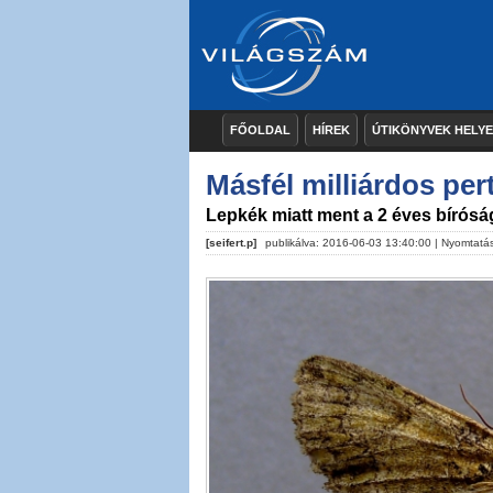
FŐOLDAL
HÍREK
ÚTIKÖNYVEK HELY
Másfél milliárdos per
Lepkék miatt ment a 2 éves bíróság
[seifert.p]
publikálva: 2016-06-03 13:40:00 |
Nyomtatá