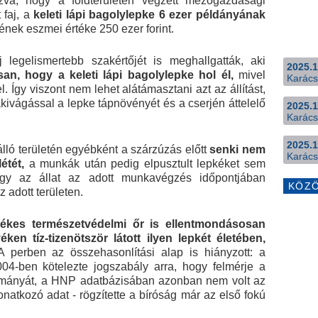
ozva, hogy a földterületén végzett mezőgazdasági
faj, a
keleti lápi bagolylepke 6 ezer példányának
ének eszmei értéke 250 ezer forint.
 legelismertebb szakértőjét is meghallgatták, aki
2025.1
an, hogy a keleti lápi bagolylepke hol él,
mivel
Karács
el. Így viszont nem lehet alátámasztani azt az állítást,
kivágással a lepke tápnövényét és a cserjén áttelelő
2025.1
Karács
2025.1
lló területén egyébként a szárzúzás előtt
senki nem
Karács
étét,
a munkák után pedig elpusztult lepkéket sem
hogy az állat az adott munkavégzés időpontjában
KÖZ
z adott területen.
etékes természetvédelmi őr is ellentmondásosan
ken tíz-tizenötször látott ilyen lepkét életében,
 perben az összehasonlítási alap is hiányzott: a
4-ben kötelezte jogszabály arra, hogy felmérje a
lományát, a HNP adatbázisában azonban nem volt az
vonatkozó adat - rögzítette a bíróság már az első fokú