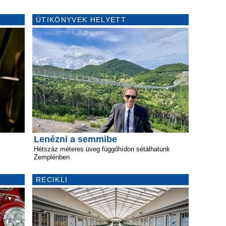
ÚTIKÖNYVEK HELYETT
Lenézni a semmibe
Hétszáz méteres üveg függőhídon sétálhatunk
Zemplénben
RECIKLI