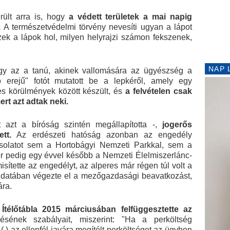
rült arra is, hogy
a védett területek a mai napig
.
A természetvédelmi törvény nevesíti ugyan a lápot
ezek a lápok hol, milyen helyrajzi számon fekszenek,
NAP 
hogy az a tanú, akinek vallomására az ügyészség a
tó erejű" fotót mutatott be a lepkéről, amely egy
s körülmények között készült, és
a felvételen csak
ert azt adtak neki.
azt a bíróság szintén megállapította -,
jogerős
tt.
Az erdészeti hatóság azonban az engedély
csolatot sem a Hortobágyi Nemzeti Parkkal, sem a
r pedig egy évvel később a Nemzeti Élelmiszerlánc-
ítette az engedélyt, az alperes már régen túl volt a
udatában végezte el a mezőgazdasági beavatkozást,
ra.
télőtábla 2015 márciusában felfüggesztette az
sének szabályait, miszerint: "Ha a perköltség
(.) az ellenfél javára megítélt perköltséget az ügyben