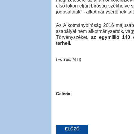
első fokon eljárt bíróság székhelye s
jogosultnak" - alkotmánysértőnek talá
Az Alkotmánybíróság 2016 májusában
szabályai nem alkotmánysértők, vagyi
Törvényszéket,
az egymillió 140 e
terheli.
(Forrás: MTI)
Galéria:
ELŐZŐ