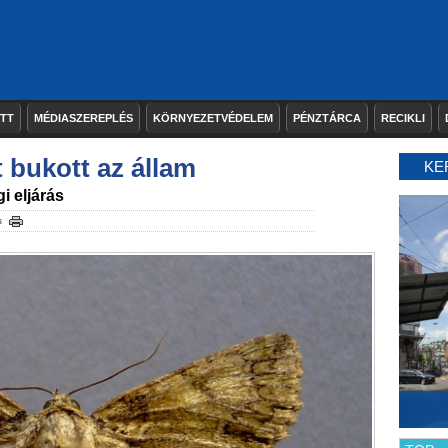
ETT
MÉDIASZEREPLÉS
KÖRNYEZETVÉDELEM
PÉNZTÁRCA
RECIKLI
t bukott az állam
KE
i eljárás
s