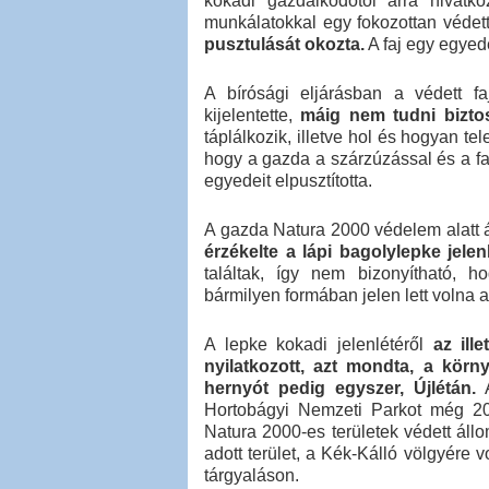
kokadi gazdálkodótól arra hivatk
munkálatokkal egy fokozottan védett 
pusztulását okozta.
A faj egy egyed
A bírósági eljárásban a védett faj
kijelentette,
máig nem tudni biztos
táplálkozik, illetve hol és hogyan tel
hogy a gazda a szárzúzással és a fa
egyedeit elpusztította.
A gazda Natura 2000 védelem alatt á
érzékelte a lápi bagolylepke jelenl
találtak, így nem bizonyítható, 
bármilyen formában jelen lett volna a
A lepke kokadi jelenlétéről
az ill
nyilatkozott, azt mondta, a környé
hernyót pedig egyszer, Újlétán.
A
Hortobágyi Nemzeti Parkot még 200
Natura 2000-es területek védett ál
adott terület, a Kék-Kálló völgyére 
tárgyaláson.