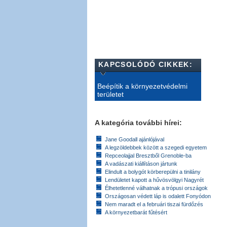
KAPCSOLÓDÓ CIKKEK:
Beépítik a környezetvédelmi
területet
A kategória további hírei:
Jane Goodall ajánlójával
A legzöldebbek között a szegedi egyetem
Repceolajjal Bresztből Grenoble-ba
A vadászati kiállításon jártunk
Elindult a bolygót körberepülni a tinilány
Lendületet kapott a hűvösvölgyi Nagyrét
Élhetetlenné válhatnak a trópusi országok
Országosan védett láp is odalett Fonyódon
Nem maradt el a februári tiszai fürdőzés
A környezetbarát fűtésért