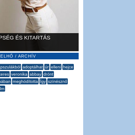
PSÉG ÉS KITARTÁS
ELHŐ / ARCHÍV
pszulákból
adoptálhat
úr
elleni
hejce
keres
veronika
abbay
drónt
nában
meghódította
Így
színésznő
ilm