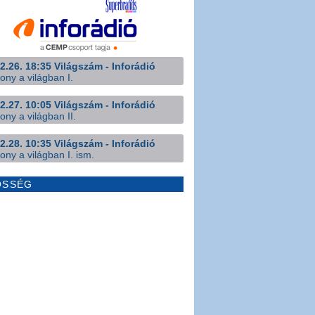
2.26. 18:35 Világszám - Inforádió
ony a világban I.
2.27. 10:05 Világszám - Inforádió
ony a világban II.
2.28. 10:35 Világszám - Inforádió
ony a világban I. ism.
ÖSSÉG