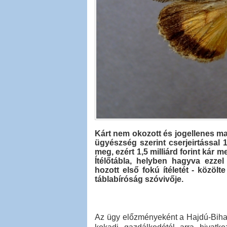
Kárt nem okozott és jogellenes mag
ügyészség szerint cserjeirtással 1
meg, ezért 1,5 milliárd forint kár m
Ítélőtábla, helyben hagyva ezz
hozott első fokú ítéletét - közölte
táblabíróság szóvivője.
Az ügy előzményeként a Hajdú-Bihar 