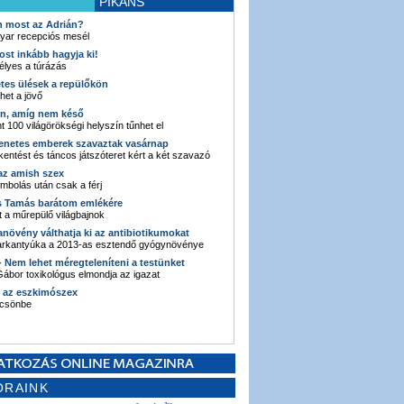
PIKÁNS
an most az Adrián?
yar recepciós mesél
ost inkább hagyja ki!
élyes a túrázás
etes ülések a repülőkön
ehet a jövő
en, amíg nem késő
t 100 világörökségi helyszín tűnhet el
enetes emberek szavaztak vasárnap
entést és táncos játszóteret kért a két szavazó
 az amish szex
ombolás után csak a férj
s Tamás barátom emlékére
 a műrepülő világbajnok
anövény válthatja ki az antibiotikumokat
sarkantyúka a 2013-as esztendő gyógynövénye
 - Nem lehet méregteleníteni a testünket
ábor toxikológus elmondja az igazat
n az eszkimószex
lcsönbe
ORAINK