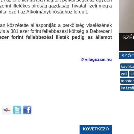
zerint illetékes bíróság gazdasági hivatal fizeti meg a
lta, ezért az Alkotmánybírósághoz fordult.
 közzétette álláspontját: a perköltség viselésének
s a 381 ezer forint fellebbezési költség a Debreceni
SZÉ
zer forint fellebbezési illeték pedig az államot
SZÓF
© vilagszam.hu
kávéka
volt
si
mosta
imázsf
--
KÖVETKEZŐ