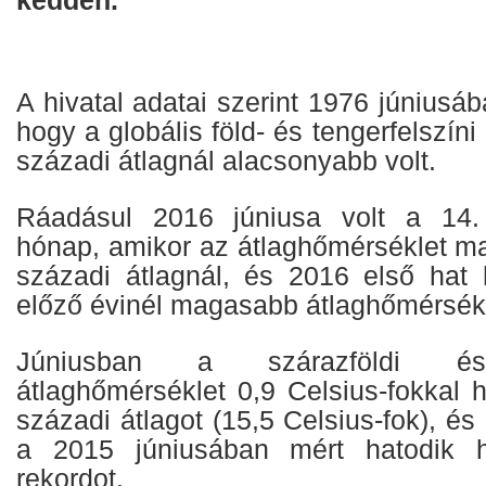
kedden.
A hivatal adatai szerint 1976 júniusába
hogy a globális föld- és tengerfelszín
századi átlagnál alacsonyabb volt.
Ráadásul 2016 júniusa volt a 14.
hónap, amikor az átlaghőmérséklet ma
századi átlagnál, és 2016 első hat
előző évinél magasabb átlaghőmérsékl
Júniusban a szárazföldi és 
átlaghőmérséklet 0,9 Celsius-fokkal 
századi átlagot (15,5 Celsius-fok), és
a 2015 júniusában mért hatodik h
rekordot.