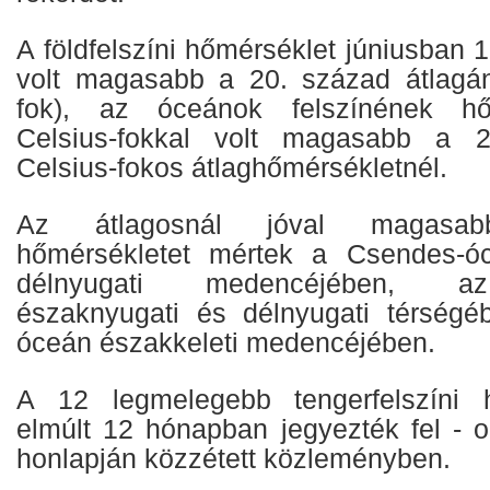
A földfelszíni hőmérséklet júniusban 1
volt magasabb a 20. század átlagán
fok), az óceánok felszínének hő
Celsius-fokkal volt magasabb a 2
Celsius-fokos átlaghőmérsékletnél.
Az átlagosnál jóval magasabb 
hőmérsékletet mértek a Csendes-ó
délnyugati medencéjében, az
északnyugati és délnyugati térségé
óceán északkeleti medencéjében.
A 12 legmelegebb tengerfelszíni 
elmúlt 12 hónapban jegyezték fel -
honlapján közzétett közleményben.