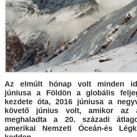
Az elmúlt hónap volt minden id
júniusa a Földön a globális felj
kezdete óta, 2016 júniusa a negy
követő június volt, amikor az á
meghaladta a 20. századi átlag
amerikai Nemzeti Óceán-és Légkö