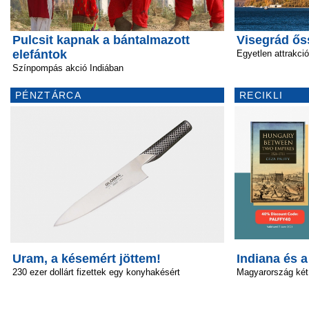
Pulcsit kapnak a bántalmazott
Visegrád őss
elefántok
Egyetlen attrakció
Színpompás akció Indiában
PÉNZTÁRCA
RECIKLI
Uram, a késemért jöttem!
Indiana és 
230 ezer dollárt fizettek egy konyhakésért
Magyarország két