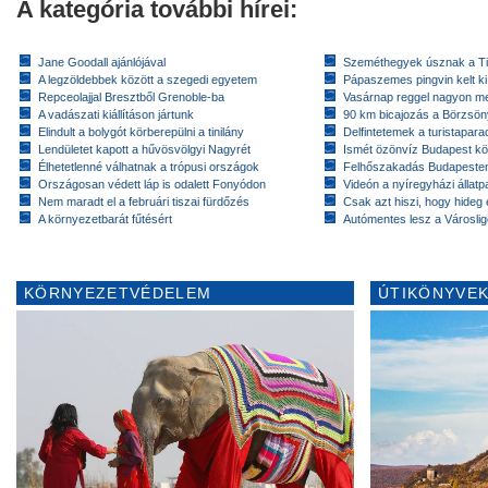
A kategória további hírei:
Jane Goodall ajánlójával
Szeméthegyek úsznak a T
A legzöldebbek között a szegedi egyetem
Pápaszemes pingvin kelt k
Repceolajjal Bresztből Grenoble-ba
Vasárnap reggel nagyon m
A vadászati kiállításon jártunk
90 km bicajozás a Börzsö
Elindult a bolygót körberepülni a tinilány
Delfintetemek a turistapar
Lendületet kapott a hűvösvölgyi Nagyrét
Ismét özönvíz Budapest k
Élhetetlenné válhatnak a trópusi országok
Felhőszakadás Budapeste
Országosan védett láp is odalett Fonyódon
Videón a nyíregyházi állatp
Nem maradt el a februári tiszai fürdőzés
Csak azt hiszi, hogy hideg 
A környezetbarát fűtésért
Autómentes lesz a Városlig
KÖRNYEZETVÉDELEM
ÚTIKÖNYVEK