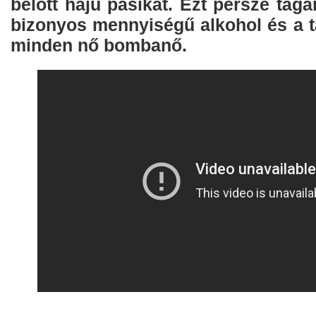
belőtt hajú pasikat. Ezt persze tága
bizonyos mennyiségű alkohol és a t
minden nő bombanő.