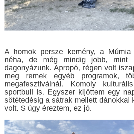
A homok persze kemény, a Múmia e
néha, de még mindig jobb, mint 
dagonyázunk. Apropó, régen volt isza
meg remek egyéb programok, t
megafesztiválnál. Komoly kulturá
sportbuli is. Egyszer kijöttem egy na
sötétedésig a sátrak mellett dánokkal
volt. S úgy éreztem, ez jó.