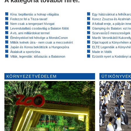
A kategória további hírei:
Kína: bepillantás a holnap világába
Egy hátizsákkal a felhőkarc
Fedezze fel a Tisza-tavat!
Koncz Zsuzsa és Azahriah
Nem csak a tengerpart hívogat
A futball ereje, a pályán inn
Levendulaillatú csodavilág a Balaton fölött
Glamping és Balaton: ezt ke
A vb, ami milliárdokat termel
Szarvasűző messzeségek
Élményekkel teli hétvége a MondoConon
Marék Veronikától Kukorell
Milliók kelnek útra - nem csak a meccsekért
Díjat kapott a Könyvhéten
Japán és Korea beköltözik a Hungexpóra
ELTE Legendák a Könyvhé
Átalakult a sportzóna
Made in Vidék
Villák, legendák: időutazás a Balatonon
Ezüstöt nyert a Kodolányi
KÖRNYEZETVÉDELEM
ÚTIKÖNYVEK