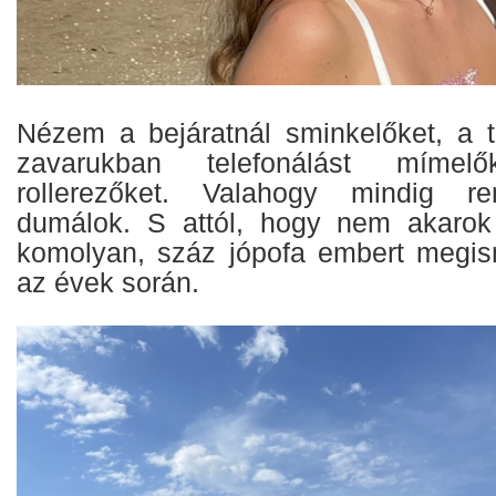
Nézem a bejáratnál sminkelőket, a t
zavarukban telefonálást mímelő
rollerezőket. Valahogy mindig re
dumálok. S attól, hogy nem akarok 
komolyan, száz jópofa embert megis
az évek során.