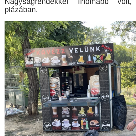
Nagyságrendekkel finomabb volt,
plázában.