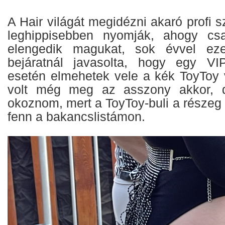
A Hair világát megidézni akaró profi s
leghippisebben nyomják, ahogy cs
elengedik magukat, sok évvel eze
bejáratnál javasolta, hogy egy VI
esetén elmehetek vele a kék ToyToy
volt még meg az asszony akkor, d
okoznom, mert a ToyToy-buli a részeg 
fenn a bakancslistámon.