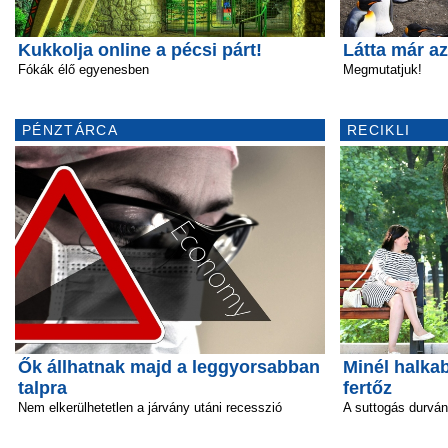
Kukkolja online a pécsi párt!
Látta már a
Fókák élő egyenesben
Megmutatjuk!
PÉNZTÁRCA
RECIKLI
Ők állhatnak majd a leggyorsabban
Minél halka
talpra
fertőz
Nem elkerülhetetlen a járvány utáni recesszió
A suttogás durván 