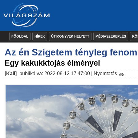
FŐOLDAL
HÍREK
ÚTIKÖNYVEK HELYETT
MÉDIASZEREPLÉS
KÖ
Az én Szigetem tényleg fenom
Egy kakukktojás élményei
[Kail]
publikálva: 2022-08-12 17:47:00 |
Nyomtatás