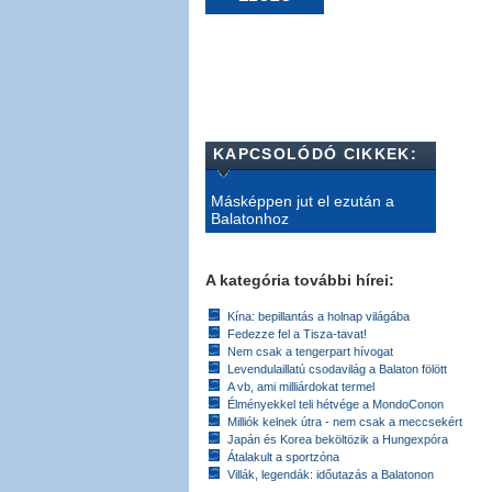
KAPCSOLÓDÓ CIKKEK:
Másképpen jut el ezután a
Balatonhoz
A kategória további hírei:
Kína: bepillantás a holnap világába
Fedezze fel a Tisza-tavat!
Nem csak a tengerpart hívogat
Levendulaillatú csodavilág a Balaton fölött
A vb, ami milliárdokat termel
Élményekkel teli hétvége a MondoConon
Milliók kelnek útra - nem csak a meccsekért
Japán és Korea beköltözik a Hungexpóra
Átalakult a sportzóna
Villák, legendák: időutazás a Balatonon