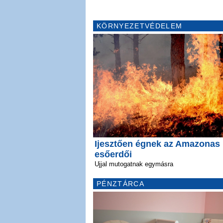
KÖRNYEZETVÉDELEM
Ijesztően égnek az Amazonas
esőerdői
Ujjal mutogatnak egymásra
PÉNZTÁRCA