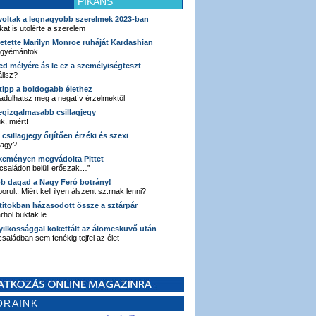
PIKÁNS
 voltak a legnagyobb szerelmek 2023-ban
kat is utolérte a szerelem
retette Marilyn Monroe ruháját Kardashian
 gyémántok
ked mélyére ás le ez a személyiségteszt
llsz?
i tipp a boldogabb élethez
adulhatsz meg a negatív érzelmektől
legizgalmasabb csillagjegy
k, miért!
3 csillagjegy őrjítően érzéki és szexi
vagy?
e keményen megvádolta Pittet
 családon belüli erőszak…”
bb dagad a Nagy Feró botrány!
orult: Miért kell ilyen álszent sz.rnak lenni?
 titokban házasodott össze a sztárpár
hol buktak le
yilkossággal kokettált az álomesküvő után
 családban sem fenékig tejfel az élet
ORAINK