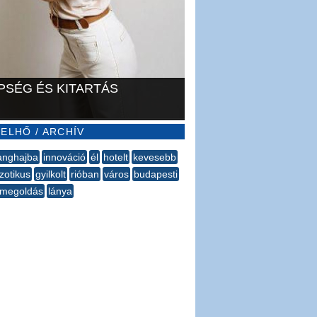
PSÉG ÉS KITARTÁS
ELHŐ / ARCHÍV
anghajba
innováció
él
hotelt
kevesebb
zotikus
gyilkolt
rióban
város
budapesti
megoldás
lánya