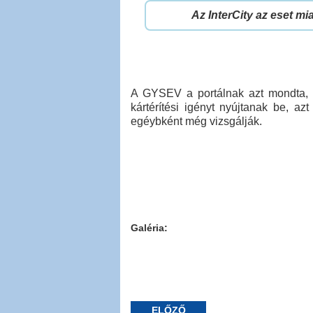
Az InterCity az eset mi
A GYSEV a portálnak azt mondta, h
kártérítési igényt nyújtanak be, az
egéybként még vizsgálják.
Galéria:
ELŐZŐ