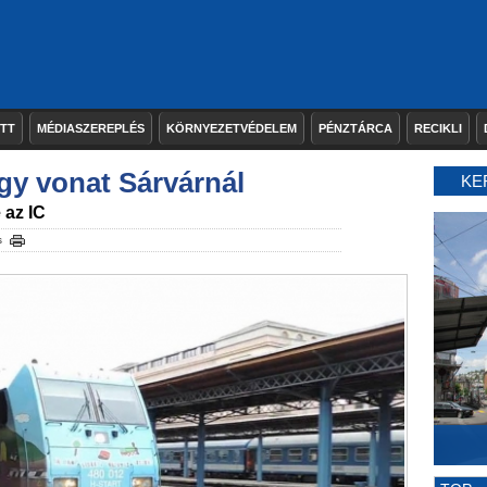
ETT
MÉDIASZEREPLÉS
KÖRNYEZETVÉDELEM
PÉNZTÁRCA
RECIKLI
egy vonat Sárvárnál
KE
 az IC
s