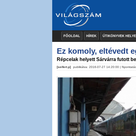
FŐOLDAL
HÍREK
ÚTIKÖNYVEK HELY
Ez komoly, eltévedt 
Répcelak helyett Sárvárra futott be
[seifert.p]
publikálva: 2016-07-27 14:20:00 |
Nyomtatá