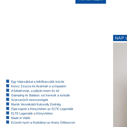
NAP 
Egy hátizsákkal a felhőkarcolók között
Koncz Zsuzsa és Azahriah a színpadon
A futball ereje, a pályán innen és túl
Glamping és Balaton: ezt keresik a turisták
Szarvasűző messzeségek
Marék Veronikától Kukorelly Endréig
Díjat kapott a Könyvhéten az ELTE Legendák
ELTE Legendák a Könyvhéten
Made in Vidék
Ezüstöt nyert a Kodolányi az Arany Glóbuszon