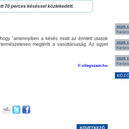
att 70 perces késéssel közlekedett.
2025.1
Karács
ogy "amennyiben a késés miatt az érintett utasok
2025.1
t természetesen megtéríti a vasúttársaság. Az ügyet
Karács
2025.1
Karács
© vilagszam.hu
KÖZ
KÖVETKEZŐ