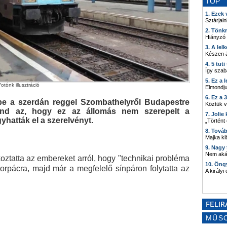
TOP
1. Ezek
Sztárjain
2. Tönk
Hiányzó
3. A lel
Készen á
4. 5 tut
Így szab
5. Ez a 
otónk illusztráció
Elmondju
6. Ez a 
 be a szerdán reggel Szombathelyről Budapestre
Köztük 
gond az, hogy ez az állomás nem szerepelt a
7. Joli
hatták el a szerelvényt.
„Történt
8. Tová
Majka kib
9. Nagy
Nem akár
koztatta az embereket arról, hogy "technikai probléma
10. Öng
Porpácra, majd már a megfelelő sínpáron folytatta az
A királyi
MŰS