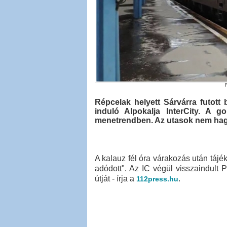
F
Répcelak helyett Sárvárra futott
induló Alpokalja InterCity. A 
menetrendben. Az utasok nem hagy
A kalauz fél óra várakozás után tájé
adódott". Az IC végül visszaindult 
útját - írja a
.
112press.hu