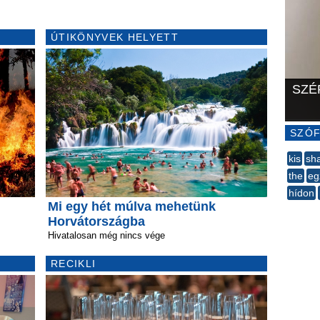
ÚTIKÖNYVEK HELYETT
SZÉ
SZÓF
kis
sh
the
eg
hídon
Mi egy hét múlva mehetünk
--
Horvátországba
Hivatalosan még nincs vége
RECIKLI