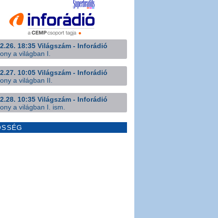
2.26. 18:35 Világszám - Inforádió
ony a világban I.
2.27. 10:05 Világszám - Inforádió
ony a világban II.
2.28. 10:35 Világszám - Inforádió
ony a világban I. ism.
ÖSSÉG