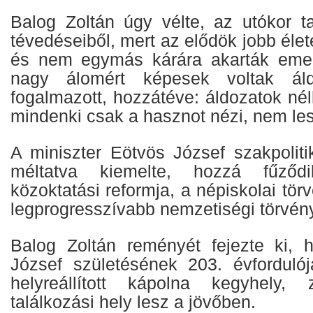
Balog Zoltán úgy vélte, az utókor t
tévedéseiből, mert az elődök jobb élet
és nem egymás kárára akarták emel
nagy álomért képesek voltak áld
fogalmazott, hozzátéve: áldozatok né
mindenki csak a hasznot nézi, nem les
A miniszter Eötvös József szakpoliti
méltatva kiemelte, hozzá fűződ
közoktatási reformja, a népiskolai tör
legprogresszívabb nemzetiségi törvén
Balog Zoltán reményét fejezte ki, 
József születésének 203. évforduló
helyreállított kápolna kegyhely,
találkozási hely lesz a jövőben.