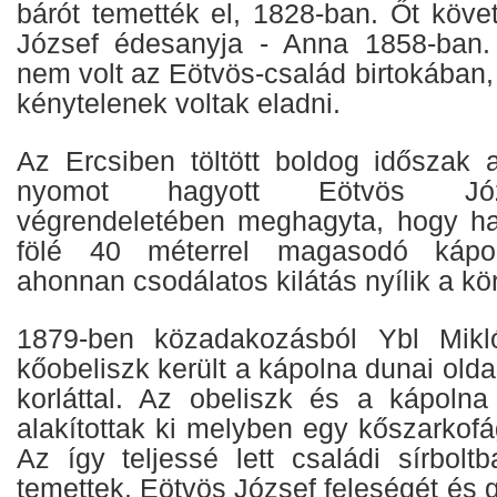
bárót temették el, 1828-ban. Őt köve
József édesanyja - Anna 1858-ban.
nem volt az Eötvös-család birtokában,
kénytelenek voltak eladni.
Az Ercsiben töltött boldog időszak
nyomot hagyott Eötvös Józ
végrendeletében meghagyta, hogy ha
fölé 40 méterrel magasodó kápo
ahonnan csodálatos kilátás nyílik a kö
1879-ben közadakozásból Ybl Mikló
kőobeliszk került a kápolna dunai olda
korláttal. Az obeliszk és a kápolna 
alakítottak ki melyben egy kőszarkofág
Az így teljessé lett családi sírbo
temettek. Eötvös József feleségét és