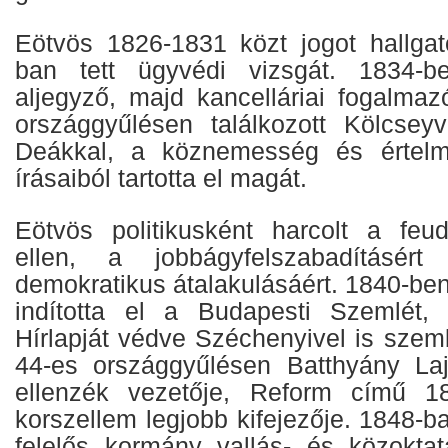
Eötvös 1826-1831 közt jogot hallgat
ban tett ügyvédi vizsgát. 1834-b
aljegyző, majd kancelláriai fogalmaz
országgyűlésen találkozott Kölcseyv
Deákkal, a köznemesség és értelmis
írásaiból tartotta el magát.
Eötvös politikusként harcolt a feu
ellen, a jobbágyfelszabadításé
demokratikus átalakulásáért. 1840-be
indította el a Budapesti Szemlét,
Hírlapját védve Széchenyivel is szem
44-es országgyűlésen Batthyány Laj
ellenzék vezetője, Reform című 1
korszellem legjobb kifejezője. 1848-
felelős kormány vallás- és közoktat