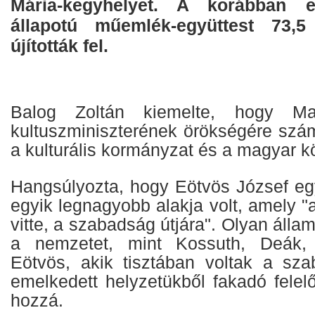
Mária-kegyhelyet. A korábban e
állapotú műemlék-együttest 73,5 
újították fel.
Balog Zoltán kiemelte, hogy Ma
kultuszminiszterének örökségére szám
a kulturális kormányzat és a magyar kö
Hangsúlyozta, hogy Eötvös József e
egyik legnagyobb alakja volt, amely "a
vitte, a szabadság útjára". Olyan államf
a nemzetet, mint Kossuth, Deák,
Eötvös, akik tisztában voltak a sza
emelkedett helyzetükből fakadó felel
hozzá.