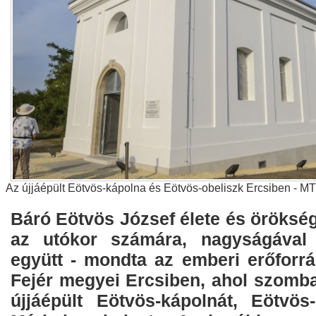
Az újjáépült Eötvös-kápolna és Eötvös-obeliszk Ercsiben - M
Báró Eötvös József élete és öröksé
az utókor számára, nagyságával 
együtt - mondta az emberi erőforrá
Fejér megyei Ercsiben, ahol szomba
újjáépült Eötvös-kápolnát, Eötvös