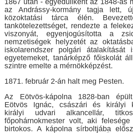
1867 után - egyedüliként az 1848-as m
az Andrássy-kormány tagja lett, ú
közoktatási tárca élén. Bevezet
tankötelezettséget, rendezte a felek
viszonyát, egyenjogúsította a zs
nemzetiségek helyzetét az oktatásb
iskolarendszer polgári átalakítását
egyetemeket, tanárképző főiskolát állí
szintre emelte a mérnökképzést.
1871. február 2-án halt meg Pesten.
Az Eötvös-kápolna 1828-ban épült,
Eötvös Ignác, császári és királyi
királyi udvari alkancellár, tit
főpohárnokmester volt, aki felesége 
birtokos. A kápolna sírboltjába elős