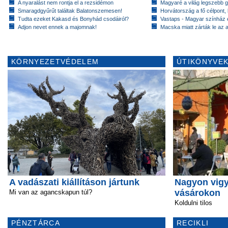
A nyaralást nem rontja el a rezsidémon
Magyaré a világ legszebb g
Smaragdgyűrűt találtak Balatonszemesen!
Horvátország a fő célpont,
Tudta ezeket Kakasd és Bonyhád csodáiról?
Vastaps - Magyar színház e
Adjon nevet ennek a majomnak!
Macska miatt zárták le az a
KÖRNYEZETVÉDELEM
ÚTIKÖNYVEK
A vadászati kiállításon jártunk
Nagyon vigy
vásárokon
Mi van az agancskapun túl?
Koldulni tilos
PÉNZTÁRCA
RECIKLI