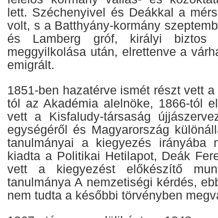
lett. Széchenyivel és Deákkal a mérsé
volt, s a Batthyány-kormány szeptemb
és Lamberg gróf, királyi biztos 
meggyilkolása után, elrettenve a vár
emigrált.
1851-ben hazatérve ismét részt vett a
tól az Akadémia alelnöke, 1866-tól el
vett a Kisfaludy-társaság újjászerve
egységéről és Magyarország különállá
tanulmányai a kiegyezés irányába m
kiadta a Politikai Hetilapot, Deák Fer
vett a kiegyezést előkészítő mun
tanulmánya A nemzetiségi kérdés, ebben
nem tudta a későbbi törvényben megva