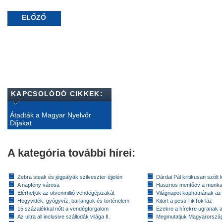
ELŐZŐ
KAPCSOLÓDÓ CIKKEK:
Átadták a Magyar Nyelvőr
Díjakat
A kategória további hírei:
Zebra steak és jégpályák szilveszter éjjelén
Dárdai Pál kritikusan szólt 
A napfény városa
Hasznos mentőöv a munkan
Elérhetjük az ötvenmillió vendégéjszakát
Világnapot kaphatnának az 
Hegyvidék, gyógyvíz, barlangok és történelem
Kitört a pesti TikTok láz
15 százalékkal nőtt a vendégforgalom
Ezekre a hírekre ugranak a 
Az ultra all inclusive szállodák világa II.
Megmutatjuk Magyarország 