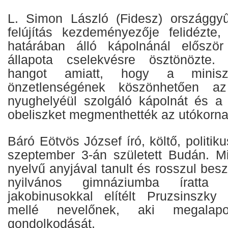
L. Simon László (Fidesz) országgyű
felújítás kezdeményezője felidézte
határában álló kápolnánál először
állapota cselekvésre ösztönözte.
hangot amiatt, hogy a minis
önzetlenségének köszönhetően a
nyughelyéül szolgáló kápolnát és a t
obeliszket megmenthették az utókorna
Báró Eötvös József író, költő, politiku
szeptember 3-án született Budán. M
nyelvű anyjával tanult és rosszul besz
nyilvános gimnáziumba íratt
jakobinusokkal elítélt Pruzsinszky
mellé nevelőnek, aki megalapo
gondolkodását.