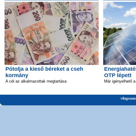
Pótolja a kieső béreket a cseh
Energiahaté
kormány
OTP lépett
A cél az alkalmazottak megtartása
Már igényelhető a 
vilagszam