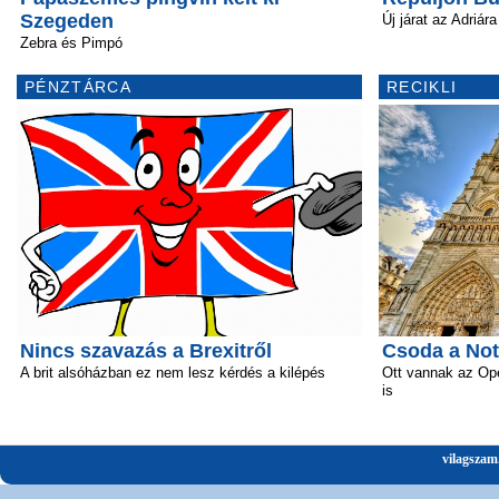
Szegeden
Új járat az Adriára
Zebra és Pimpó
PÉNZTÁRCA
RECIKLI
Nincs szavazás a Brexitről
Csoda a No
A brit alsóházban ez nem lesz kérdés a kilépés
Ott vannak az Ope
is
vilagszam