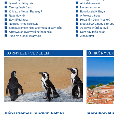
Ilyenek a viking nők
A királyi szerető
Ezer gyönyörű arc
Nomen est omen
Ki is az a Megan Ramsey?
Bono kisebbik lánya
Roxy ügynök
A Fekete párduc
Egy nő darabjai
Hova tűnt Jenn Proske?
Nemzeti kincs született
Megtalálták a nagy szerep
Bomba idomok! Nina a természet lágy ölén
Az egyik gyűrű az övé
A Baywatch gyönyörű színésznője
Nem egy félős alkat
Juno az istenek királynője
A beavatott
KÖRNYEZETVÉDELEM
ÚTIKÖNYVEK
Pápaszemes pingvin kelt ki
Repüljön Bu