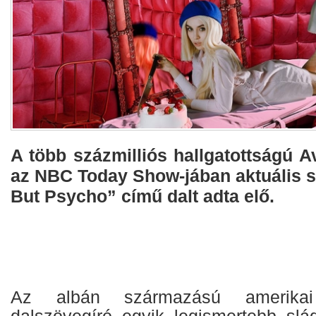
A több százmilliós hallgatottságú 
az NBC Today Show-jában aktuális s
But Psycho” című dalt adta elő.
Az albán származású amerika
dalszövegíró egyik legismertebb sl