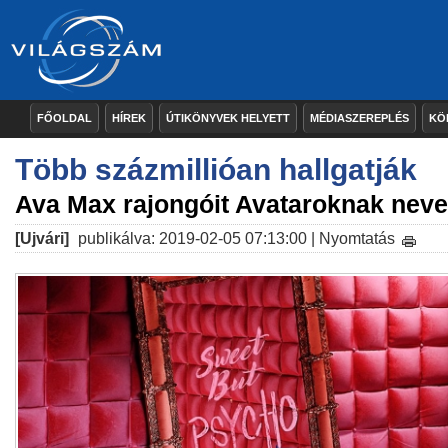
FŐOLDAL
HÍREK
ÚTIKÖNYVEK HELYETT
MÉDIASZEREPLÉS
KÖ
Több százmillióan hallgatják
Ava Max rajongóit Avataroknak neve
[Ujvári]
publikálva: 2019-02-05 07:13:00 |
Nyomtatás