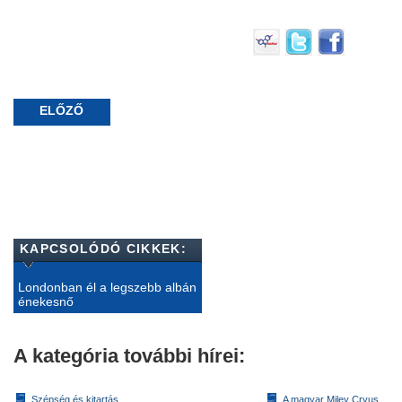
ELŐZŐ
KAPCSOLÓDÓ CIKKEK:
Londonban él a legszebb albán
énekesnő
A kategória további hírei:
Szépség és kitartás
A magyar Miley Cryus