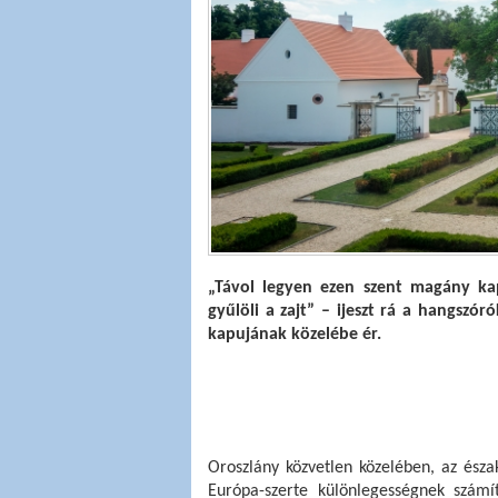
„Távol legyen ezen szent magány kap
gyűlöli a zajt” – ijeszt rá a hangszó
kapujának közelébe ér. 
Oroszlány közvetlen közelében, az észak
Európa-szerte különlegességnek számít