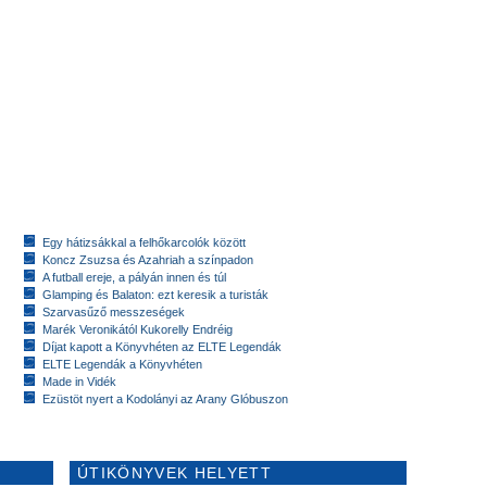
Egy hátizsákkal a felhőkarcolók között
Koncz Zsuzsa és Azahriah a színpadon
A futball ereje, a pályán innen és túl
Glamping és Balaton: ezt keresik a turisták
Szarvasűző messzeségek
Marék Veronikától Kukorelly Endréig
Díjat kapott a Könyvhéten az ELTE Legendák
ELTE Legendák a Könyvhéten
Made in Vidék
Ezüstöt nyert a Kodolányi az Arany Glóbuszon
ÚTIKÖNYVEK HELYETT