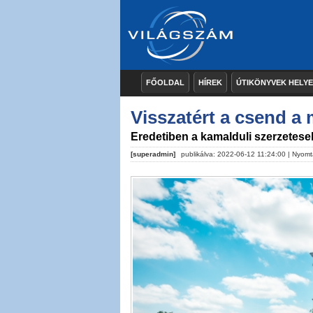
FŐOLDAL
HÍREK
ÚTIKÖNYVEK HELY
Visszatért a csend a
Eredetiben a kamalduli szerzetese
[superadmin]
publikálva: 2022-06-12 11:24:00 |
Nyomt