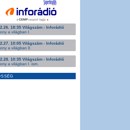
2.26. 18:35 Világszám - Inforádió
ony a világban I.
2.27. 10:05 Világszám - Inforádió
ony a világban II.
2.28. 10:35 Világszám - Inforádió
ony a világban I. ism.
ÖSSÉG