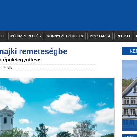
ETT
MÉDIASZEREPLÉS
KÖRNYEZETVÉDELEM
PÉNZTÁRCA
RECIKLI
 majki remeteségbe
KE
k épületegyüttese.
atás