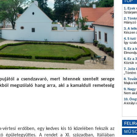
TOP
1. Ezek
Sztárjain
2. Tönk
Hiányzó
3. A lel
Készen á
4. 5 tut
Így szab
5. Ez a 
Elmondju
6. Ez a 
Köztük 
7. Joli
„Történt
ujától a csendzavaró, mert Istennek szentelt serege 
8. Tová
Majka kib
rókból megszólaló hang arra, aki a kamalduli remeteség 
9. Nagy
Nem akár
10. Öng
A királyi
-vértesi erdőben, egy kedves kis tó közelében fekszik az 
MŰS
ó épületegyüttes. A rendet a XI. században, Itáliában 