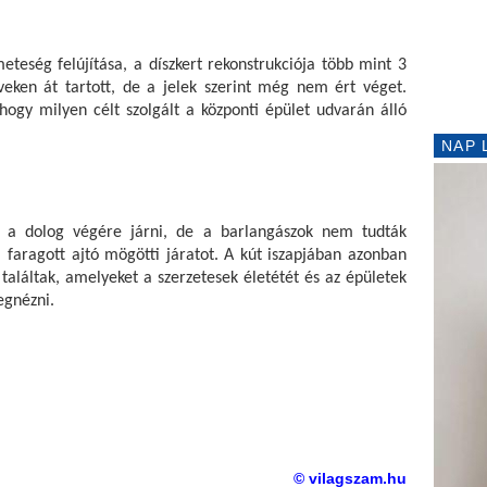
teség felújítása, a díszkert rekonstrukciója több mint 3 
veken át tartott, de a jelek szerint még nem ért véget. 
gy milyen célt szolgált a központi épület udvarán álló 
NAP 
 a dolog végére járni, de a barlangászok nem tudták 
faragott ajtó mögötti járatot. A kút iszapjában azonban 
találtak, amelyeket a szerzetesek életétét és az épületek 
egnézni.
© vilagszam.hu