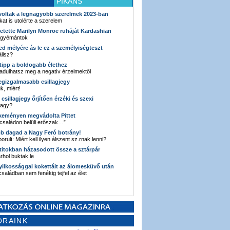
PIKÁNS
 voltak a legnagyobb szerelmek 2023-ban
kat is utolérte a szerelem
retette Marilyn Monroe ruháját Kardashian
 gyémántok
ked mélyére ás le ez a személyiségteszt
llsz?
i tipp a boldogabb élethez
adulhatsz meg a negatív érzelmektől
legizgalmasabb csillagjegy
k, miért!
3 csillagjegy őrjítően érzéki és szexi
vagy?
e keményen megvádolta Pittet
 családon belüli erőszak…”
bb dagad a Nagy Feró botrány!
orult: Miért kell ilyen álszent sz.rnak lenni?
 titokban házasodott össze a sztárpár
hol buktak le
yilkossággal kokettált az álomesküvő után
 családban sem fenékig tejfel az élet
ORAINK