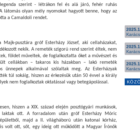
egenda szerint - létrákon fel és alá járó, fehér ruhás 
 A látomás olyan mély nyomokat hagyott benne, hogy az 
tta a Camaldoli rendet.
2025.1
Karács
Majk-pusztára gróf Esterházy József, aki cellaházakat, 
2025.1
ékozott nekik. A remeték szigorú rend szerint éltek, nem 
Karács
tek, földet műveltek, de foglalkoztatta őket a művészet és 
ült cellákban – takaros kis házakban – lakó remeték 
2025.1
Karács
s ünnepek alkalmával szólaltak meg. Az Esterházyak 
k túl sokáig, hiszen az érkezésük után 50 évvel a király 
KÖZ
elyek nem foglalkoztak oktatással vagy betegápolással.
laktak ott. A forradalom után gróf Esterházy Móric 
 épületből, majd a II. világháború után katonai kórház, 
s volt ott, sőt, egy ideig ott működött a Magyar Írónők 