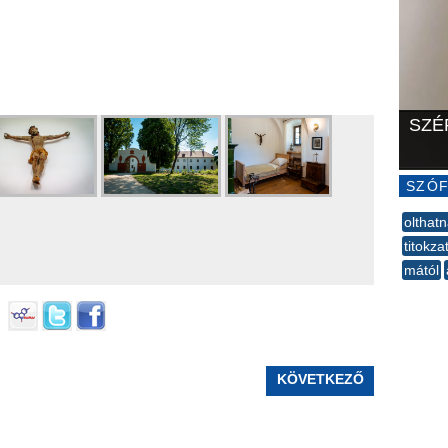
SZÉ
SZÓF
olthat
titokza
mától
--
KÖVETKEZŐ