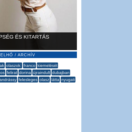
PSÉG ÉS KITARTÁS
ELHŐ / ARCHÍV
nak
olaszok:
franco
kiemelését
tos
felirat
dorina
újraindult
dubajban
andrássy
felesleges
olasz
látta
nyugati