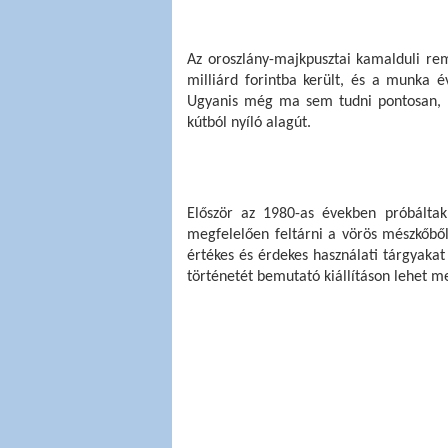
Az oroszlány-majkpusztai kamalduli reme
milliárd forintba került, és a munka é
Ugyanis még ma sem tudni pontosan, ho
kútból nyíló alagút. 
Először az 1980-as években próbáltak
megfelelően feltárni a vörös mészkőből 
értékes és érdekes használati tárgyakat 
történetét bemutató kiállításon lehet m