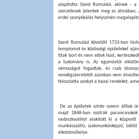
alapította Szent Romulád, akinek - a l
szerzetesek jelentek meg az álmában.
erdei szunyókálás helyszínén megalapíto
Szent Romulád követőit 1733-ban hívta 
templomot és közösségi épületeket ajánd
ittak bort és nem ettek húst, kertészked
a tudomány is. Az egymástól elkülön
némaságot fogadtak, és csak bizonyo
vendégszeretetét azonban nem élvezhetté
feloszlatta azokat a hazai rendeket, am
 De az épületek szinte sosem álltak üresen, hiszen a XIX. század elején posztógyári munkások, 
majd 1848-ban osztrák parancsnokok 
vadászkastélyt alakított ki a központi
munkásszálló, szakmunkásképző, üdülő i
alkotóműhelye.