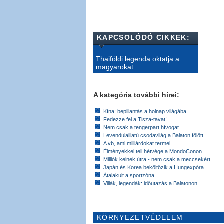
KAPCSOLÓDÓ CIKKEK:
Thaiföldi legenda oktatja a
magyarokat
A kategória további hírei:
Kína: bepillantás a holnap világába
Fedezze fel a Tisza-tavat!
Nem csak a tengerpart hívogat
Levendulaillatú csodavilág a Balaton fölött
A vb, ami milliárdokat termel
Élményekkel teli hétvége a MondoConon
Milliók kelnek útra - nem csak a meccsekért
Japán és Korea beköltözik a Hungexpóra
Átalakult a sportzóna
Villák, legendák: időutazás a Balatonon
KÖRNYEZETVÉDELEM