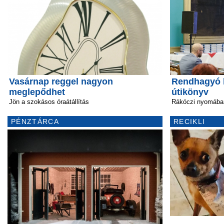
Vasárnap reggel nagyon
Rendhagyó 
meglepődhet
útikönyv
Jön a szokásos óraátállítás
Rákóczi nyomába
PÉNZTÁRCA
RECIKLI