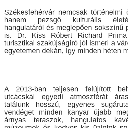
Székesfehérvár nemcsak történelmi ö
hanem pezsgő kulturális életér
hangulatáról és meglepően sokszínű p
is. Dr. Kiss Róbert Richard Prima 
turisztikai szakújságíró jól ismeri a vá
egyetemen dékán, így minden héten me
A 2013-ban teljesen felújított be
utcácskái egyedi atmoszférát ára
találunk hosszú, egyenes sugárut
vendéget minden kanyar újabb megl
árnyas teraszok, hangulatos kávé
múzeumok és kedves kis üzletek s