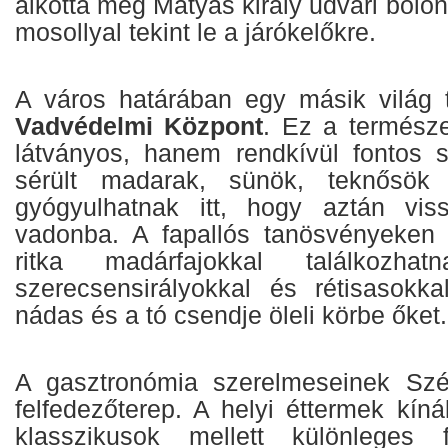
alkotta meg Mátyás király udvari bolond
mosollyal tekint le a járókelőkre.
A város határában egy másik világ t
Vadvédelmi Központ
. Ez a termész
látványos, hanem rendkívül fontos sz
sérült madarak, sünök, teknősök
gyógyulhatnak itt, hogy aztán vis
vadonba. A fapallós tanösvényeken 
ritka madárfajokkal találkozha
szerecsensirályokkal és rétisasokk
nádas és a tó csendje öleli körbe őket.
A gasztronómia szerelmeseinek Szék
felfedezőterep. A helyi éttermek kín
klasszikusok mellett különleges 