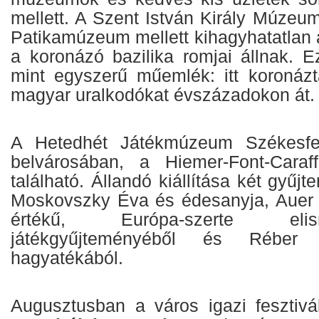
mellett. A Szent István Király Múzeu
Patikamúzeum mellett kihagyhatatlan 
a koronázó bazilika romjai állnak. E
mint egyszerű műemlék: itt koronáz
magyar uralkodókat évszázadokon át.
A Hetedhét Játékmúzeum Székesfeh
belvárosában, a Hiemer-Font-Caraf
található. Állandó kiállítása két gyűjte
Moskovszky Éva és édesanyja, Auer 
értékű, Európa-szerte eli
játékgyűjteményéből és Réber L
hagyatékából.
Augusztusban a város igazi fesztivál