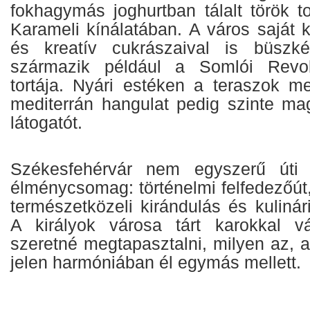
fokhagymás joghurtban tálalt török t
Karameli kínálatában. A város saját 
és kreatív cukrászaival is büszk
származik például a Somlói Revol
tortája. Nyári estéken a teraszok me
mediterrán hangulat pedig szinte mag
látogatót.
Székesfehérvár nem egyszerű úti
élménycsomag: történelmi felfedezőút, 
természetközeli kirándulás és kuliná
A királyok városa tárt karokkal vá
szeretné megtapasztalni, milyen az, 
jelen harmóniában él egymás mellett.