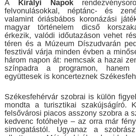
A
Királyi Napok
rendezvénysoro
felvonulásokkal, néptánc- és zen
valamint óriásbábos koronázási játék
magyar történelem dicső korszaka
érkezik, valódi időutazáson vehet ré
téren és a Múzeum Díszudvarán ped
fesztivál várja minden évben a minős
három napon át: nemcsak a hazai ze
színpadra a programon, hanem el
együttesek is koncerteznek Székesfeh
Székesfehérvár szobrai is külön figy
mondta a turisztikai szakújságíró. K
felsővárosi piacos asszony szobra a 
kedvenc fotóhelye – az orra már fény
simogatástól. Ugyanaz a szobrász