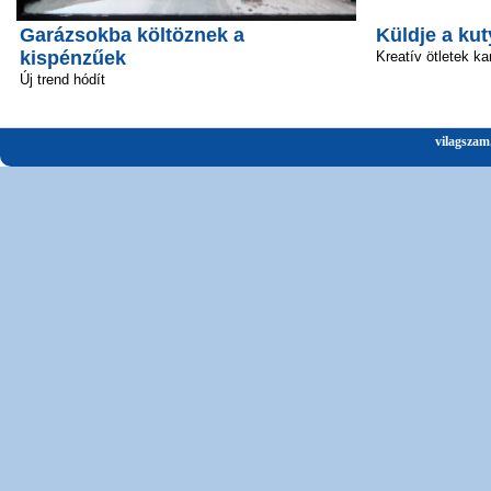
Garázsokba költöznek a
Küldje a kut
kispénzűek
Kreatív ötletek ka
Új trend hódít
vilagszam