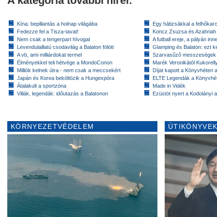
A kategória további hírei:
Kína: bepillantás a holnap világába
Egy hátizsákkal a felhőkarc
Fedezze fel a Tisza-tavat!
Koncz Zsuzsa és Azahriah
Nem csak a tengerpart hívogat
A futball ereje, a pályán inn
Levendulaillatú csodavilág a Balaton fölött
Glamping és Balaton: ezt ke
A vb, ami milliárdokat termel
Szarvasűző messzeségek
Élményekkel teli hétvége a MondoConon
Marék Veronikától Kukorell
Milliók kelnek útra - nem csak a meccsekért
Díjat kapott a Könyvhéten
Japán és Korea beköltözik a Hungexpóra
ELTE Legendák a Könyvhé
Átalakult a sportzóna
Made in Vidék
Villák, legendák: időutazás a Balatonon
Ezüstöt nyert a Kodolányi
KÖRNYEZETVÉDELEM
ÚTIKÖNYVEK