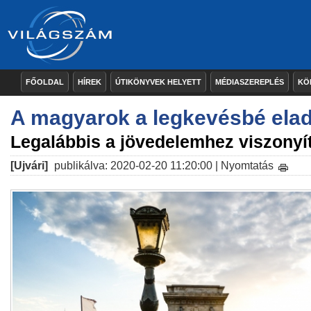
FŐOLDAL
HÍREK
ÚTIKÖNYVEK HELYETT
MÉDIASZEREPLÉS
KÖ
A magyarok a legkevésbé ela
Legalábbis a jövedelemhez viszonyí
[Ujvári]
publikálva: 2020-02-20 11:20:00 |
Nyomtatás