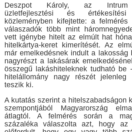
Deszpot Károly, az Intrum 
üzletfejlesztési és értékesíté
közleményben kifejtette: a felmérés
válaszadók több mint háromnegyed
vett igénybe hitelt az elmúlt hat hón
hitelkártya-keret kimerítését. Az el
már emelkedésnek indult a lakosság h
nagyrészt a lakásárak emelkedésén
összegű lakáshiteleknek tudható be 
hitelállomány nagy részét jelenleg 
teszik ki.
A kutatás szerint a hitelszabadságon 
szempontjából Magyarország elm
átlagtól. A felmérés során a ma
százaléka válaszolta azt, hogy az 
előfordult, hogy egy vagy több sz