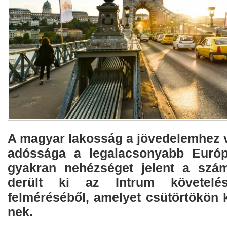
A magyar lakosság a jövedelemhez vi
adóssága a legalacsonyabb Európ
gyakran nehézséget jelent a szám
derült ki az Intrum követelés
felméréséből, amelyet csütörtökön k
nek.