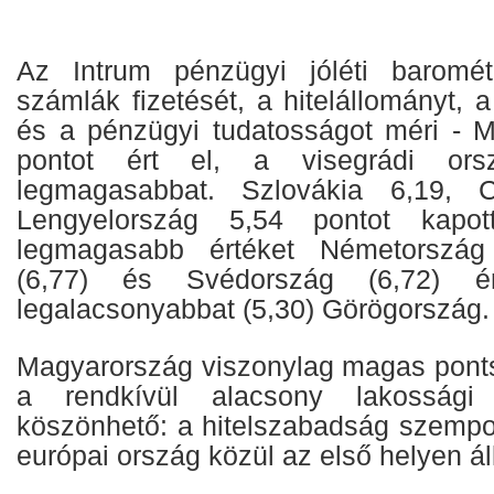
Az Intrum pénzügyi jóléti baromé
számlák fizetését, a hitelállományt, 
és a pénzügyi tudatosságot méri - 
pontot ért el, a visegrádi ors
legmagasabbat. Szlovákia 6,19, C
Lengyelország 5,54 pontot kapo
legmagasabb értéket Németország 
(6,77) és Svédország (6,72) 
legalacsonyabbat (5,30) Görögország.
Magyarország viszonylag magas pont
a rendkívül alacsony lakossági h
köszönhető: a hitelszabadság szempo
európai ország közül az első helyen áll