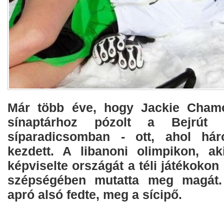
Már több éve, hogy Jackie Cham
sínaptárhoz pózolt a Bejrút m
síparadicsomban - ott, ahol hár
kezdett. A libanoni olimpikon, a
képviselte országát a téli játékokon
szépségében mutatta meg magát.
apró alsó fedte, meg a sícipő.