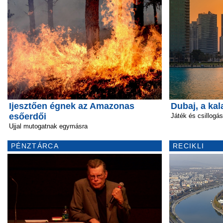
Ijesztően égnek az Amazonas
Dubaj, a kal
esőerdői
Játék és csillogás
Ujjal mutogatnak egymásra
PÉNZTÁRCA
RECIKLI