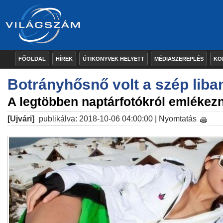
FŐOLDAL
HÍREK
ÚTIKÖNYVEK HELYETT
MÉDIASZEREPLÉS
KÖ
Botrányhősnő volt a szép liban
A legtöbben naptárfotókról emlékez
[Ujvári]
publikálva: 2018-10-06 04:00:00 |
Nyomtatás