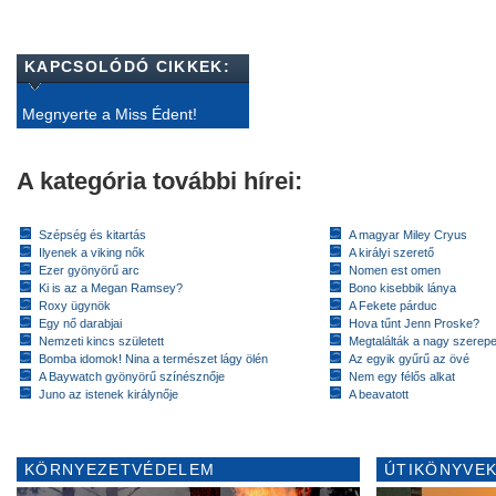
KAPCSOLÓDÓ CIKKEK:
Megnyerte a Miss Édent!
A kategória további hírei:
Szépség és kitartás
A magyar Miley Cryus
Ilyenek a viking nők
A királyi szerető
Ezer gyönyörű arc
Nomen est omen
Ki is az a Megan Ramsey?
Bono kisebbik lánya
Roxy ügynök
A Fekete párduc
Egy nő darabjai
Hova tűnt Jenn Proske?
Nemzeti kincs született
Megtalálták a nagy szerep
Bomba idomok! Nina a természet lágy ölén
Az egyik gyűrű az övé
A Baywatch gyönyörű színésznője
Nem egy félős alkat
Juno az istenek királynője
A beavatott
KÖRNYEZETVÉDELEM
ÚTIKÖNYVEK