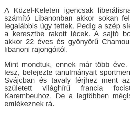
A Közel-Keleten igencsak liberális
számító Libanonban akkor sokan fel
legalábbis úgy tettek. Pedig a szép sí
a keresztbe rakott lécek. A sajtó bot
akkor 22 éves és gyönyörű Chamoun
libanoni rajongóitól.
Mint mondtuk, ennek már több éve. 
lesz, befejezte tanulmányait sportm
Svájcban és tavaly férjhez ment az
született világhírű francia focis
Karembeuhoz. De a legtöbben mégis 
emlékeznek rá.