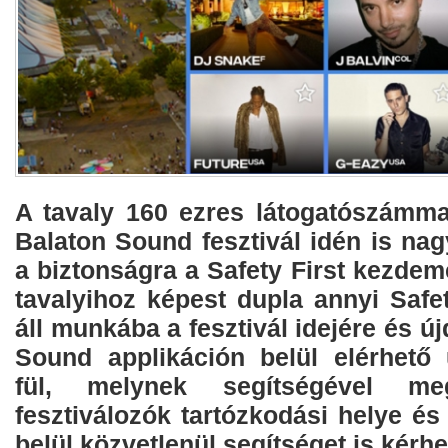
A tavaly 160 ezres látogatószámma
Balaton Sound fesztivál idén is nagy
a biztonságra a Safety First kezde
tavalyihoz képest dupla annyi Safe
áll munkába a fesztivál idejére és ú
Sound applikáción belül elérhető
fül, melynek segítségével me
fesztiválozók tartózkodási helye é
belül közvetlenül segítséget is kérhe