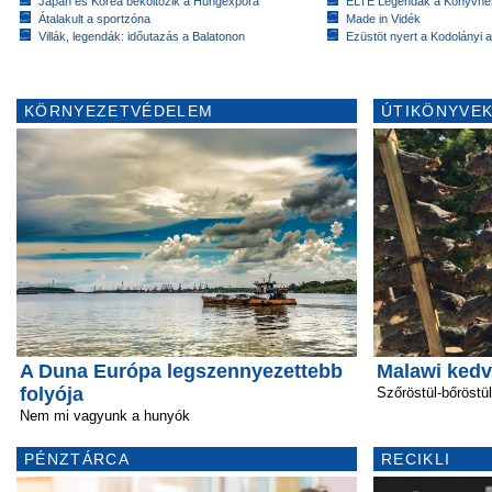
Japán és Korea beköltözik a Hungexpóra
ELTE Legendák a Könyvhé
Átalakult a sportzóna
Made in Vidék
Villák, legendák: időutazás a Balatonon
Ezüstöt nyert a Kodolányi
KÖRNYEZETVÉDELEM
ÚTIKÖNYVEK
A Duna Európa legszennyezettebb
Malawi kedv
folyója
Szőröstül-bőröstül
Nem mi vagyunk a hunyók
PÉNZTÁRCA
RECIKLI