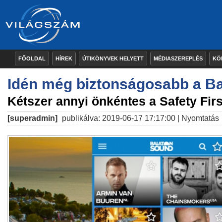
FŐOLDAL
HÍREK
ÚTIKÖNYVEK HELYETT
MÉDIASZEREPLÉS
KÖ
Idén még biztonságosabb a B
Kétszer annyi önkéntes a Safety Fi
[superadmin]
publikálva: 2019-06-17 17:17:00 |
Nyomtatás