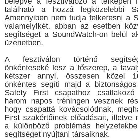
belépve a fesztiválozó a térképen l
található a hozzá legközelebbi Sa
Amennyiben nem tudja felkeresni a Sa
valamelyikét, abban az esetben közv
segítséget a SoundWatch-on belül ak
üzenetben.
A fesztiválon történő segítsé
önkénteseké lesz a főszerep, a taval
kétszer annyi, összesen közel
önkéntes segíti majd a biztonságos 
Safety First csapathoz csatlakoz
három napos tréningen vesznek rész
hogy csapattá kovácsolódnak, megha
First szakértőinek előadásait, illetve
a különböző problémás helyzetekb
segítséget nyújtani társaiknak.