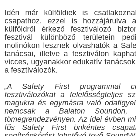
Idén már külföldiek is csatlakozna
csapathoz, ezzel is hozzájárulva 
külföldről érkező fesztiválozó bizt
fesztivál különböző területein pe
molinókon lesznek olvashatók a Safet
tanácsai, illetve a fesztiválon kaph
vicces, ugyanakkor edukatív tanácsok
a fesztiválozók.
„A Safety First programmal 
fesztiválozókat a felelősségteljes s
magukra és egymásra való odafigyel
nemcsak a Balaton Soundon, 
tömegrendezvényen. Az idei évben mi
fős Safety First önkéntes csapat
segítségkérést lehetővé tevő SoundWa