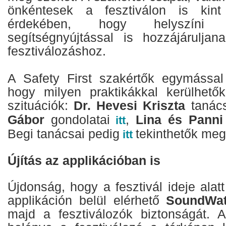
önkéntesek a fesztiválon is kint
érdekében, hogy helyszíni j
segítségnyújtással is hozzájárulja
fesztiválozáshoz.
A Safety First szakértők egymással
hogy milyen praktikákkal kerülhető
szituációk:
Dr. Hevesi Kriszta
tanác
Gábor
gondolatai
,
Lina és Panni
itt
Begi tanácsai pedig
tekinthetők meg
itt
Újítás az applikációban is
Újdonság, hogy a fesztivál ideje ala
applikáción belül elérhető
SoundWa
majd a fesztiválozók biztonságát.