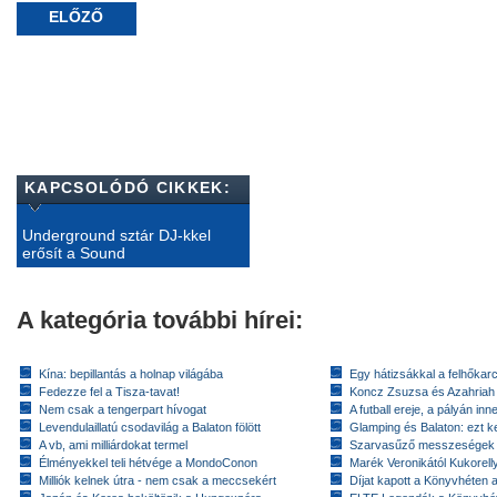
ELŐZŐ
KAPCSOLÓDÓ CIKKEK:
Underground sztár DJ-kkel
erősít a Sound
A kategória további hírei:
Kína: bepillantás a holnap világába
Egy hátizsákkal a felhőkarc
Fedezze fel a Tisza-tavat!
Koncz Zsuzsa és Azahriah
Nem csak a tengerpart hívogat
A futball ereje, a pályán inn
Levendulaillatú csodavilág a Balaton fölött
Glamping és Balaton: ezt ke
A vb, ami milliárdokat termel
Szarvasűző messzeségek
Élményekkel teli hétvége a MondoConon
Marék Veronikától Kukorell
Milliók kelnek útra - nem csak a meccsekért
Díjat kapott a Könyvhéten