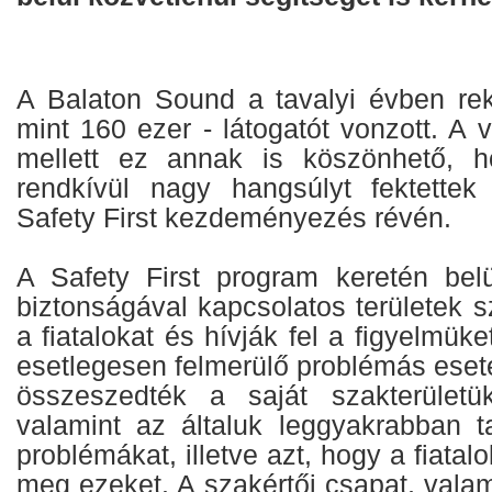
A Balaton Sound a tavalyi évben re
mint 160 ezer - látogatót vonzott. A 
mellett ez annak is köszönhető, 
rendkívül nagy hangsúlyt fektettek
Safety First kezdeményezés révén.
A Safety First program keretén belü
biztonságával kapcsolatos területek s
a fiatalokat és hívják fel a figyelmüke
esetlegesen felmerülő problémás eset
összeszedték a saját szakterületü
valamint az általuk leggyakrabban ta
problémákat, illetve azt, hogy a fiatal
meg ezeket. A szakértői csapat, valam