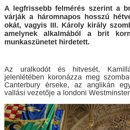
A legfrissebb felmérés szerint a b
várják a háromnapos hosszú hétvé
okát, vagyis III. Károly király szom
amelynek alkalmából a brit kor
munkaszünetet hirdetett.
Az uralkodót és hitvesét, Kamil
jelenlétében koronázza meg szombat
Canterbury érseke, az anglikán e
vallási vezetője a londoni Westminste