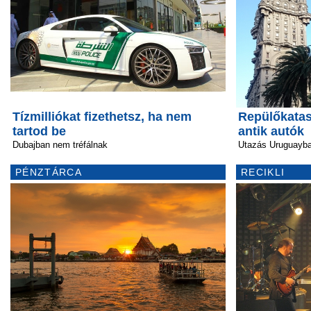
Tízmilliókat fizethetsz, ha nem
Repülőkata
tartod be
antik autók
Dubajban nem tréfálnak
Utazás Uruguayb
PÉNZTÁRCA
RECIKLI