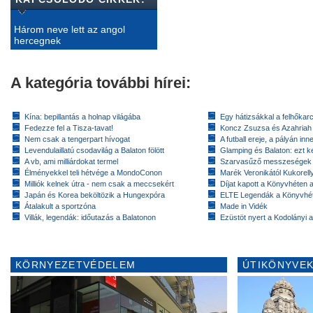
Három neve lett az angol
hercegnek
A kategória további hírei:
Kína: bepillantás a holnap világába
Egy hátizsákkal a felhőkarc
Fedezze fel a Tisza-tavat!
Koncz Zsuzsa és Azahriah
Nem csak a tengerpart hívogat
A futball ereje, a pályán inn
Levendulaillatú csodavilág a Balaton fölött
Glamping és Balaton: ezt ke
A vb, ami milliárdokat termel
Szarvasűző messzeségek
Élményekkel teli hétvége a MondoConon
Marék Veronikától Kukorell
Milliók kelnek útra - nem csak a meccsekért
Díjat kapott a Könyvhéten
Japán és Korea beköltözik a Hungexpóra
ELTE Legendák a Könyvhé
Átalakult a sportzóna
Made in Vidék
Villák, legendák: időutazás a Balatonon
Ezüstöt nyert a Kodolányi
KÖRNYEZETVÉDELEM
ÚTIKÖNYVEK