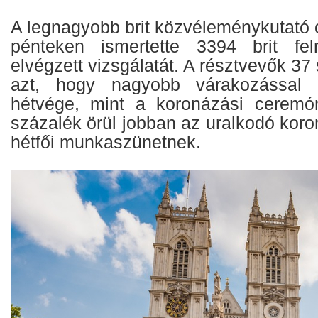
A legnagyobb brit közvéleménykutató 
pénteken ismertette 3394 brit fel
elvégzett vizsgálatát. A résztvevők 3
azt, hogy nagyobb várakozással 
hétvége, mint a koronázási ceremó
százalék örül jobban az uralkodó kor
hétfői munkaszünetnek.