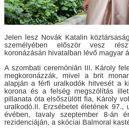
Jelen lesz Novák Katalin köztársaság
személyében először vesz részt
koronázásán hivatalban lévő magyar á
A szombati ceremónián III. Károly fele
megkoronázzák, mivel a brit monar
alapján a férfi uralkodók hitvesét a k
korona és a felség megszólítás ille
pillanata óta elsőszülött fia, Károly vo
uralkodó.II. Erzsébetet életének 97.,
évében, tavaly szeptember 8-án ér
rezidenciáján, a skóciai Balmoral kast