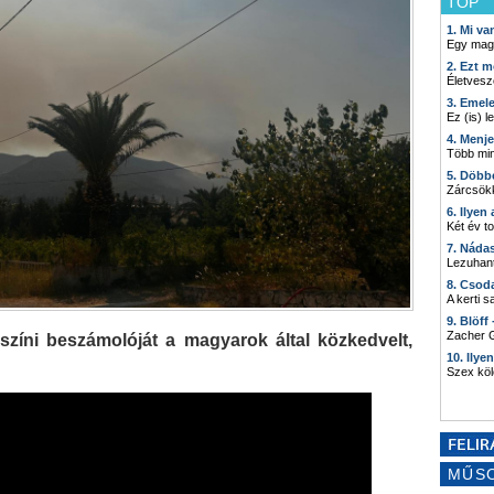
TOP
1. Mi v
Egy mag
2. Ezt m
Életvesz
3. Emel
Ez (is) l
4. Menj
Több min
5. Döbb
Zárcsökk
6. Ilyen
Két év t
7. Náda
Lezuhant
8. Csod
A kerti 
9. Blöff
Zacher G
színi beszámolóját a magyarok által közkedvelt,
10. Ilye
Szex kö
MŰS