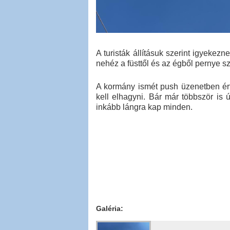
A turisták állításuk szerint igyekez
nehéz a füsttől és az égből pernye szá
A kormány ismét push üzenetben érte
kell elhagyni. Bár már többször is 
inkább lángra kap minden.
Galéria: