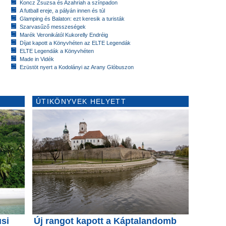
Koncz Zsuzsa és Azahriah a színpadon
A futball ereje, a pályán innen és túl
Glamping és Balaton: ezt keresik a turisták
Szarvasűző messzeségek
Marék Veronikától Kukorelly Endréig
Díjat kapott a Könyvhéten az ELTE Legendák
ELTE Legendák a Könyvhéten
Made in Vidék
Ezüstöt nyert a Kodolányi az Arany Glóbuszon
ÚTIKÖNYVEK HELYETT
usi
Új rangot kapott a Káptalandomb