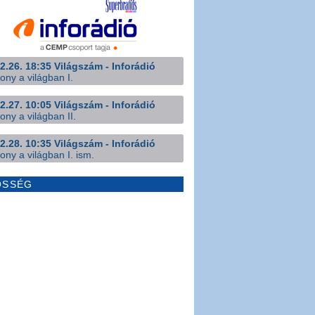
2.26. 18:35 Világszám - Inforádió
ony a világban I.
2.27. 10:05 Világszám - Inforádió
ony a világban II.
2.28. 10:35 Világszám - Inforádió
ony a világban I. ism.
ÖSSÉG