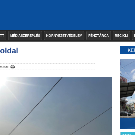
ETT
MÉDIASZEREPLÉS
KÖRNYEZETVÉDELEM
PÉNZTÁRCA
RECIKLI
oldal
KE
mtatás