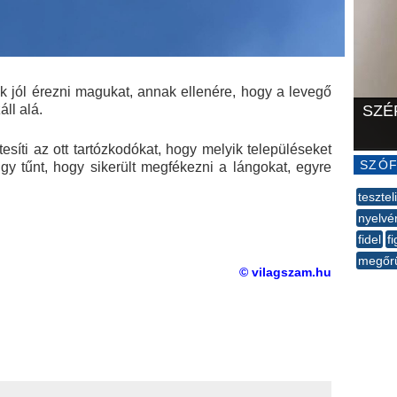
nek jól érezni magukat, annak ellenére, hogy a levegő
ll alá.
SZÉ
síti az ott tartózkodókat, hogy melyik településeket
SZÓF
úgy tűnt, hogy sikerült megfékezni a lángokat, egyre
tesztel
nyelvé
fidel
fi
megőr
© vilagszam.hu
--