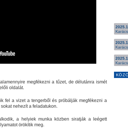
2025.1
Karács
2025.1
Karács
2025.1
Karács
KÖZ
 valamennyire megfékezni a tűzet, de délutánra ismét
lőli oldalát.
ik fel a vizet a tengerből és próbálják megfékezni a
 sokat nehezít a feladatukon.
lkodik, a helyiek munka közben siratják a leégett
olyamatot örökítik meg.