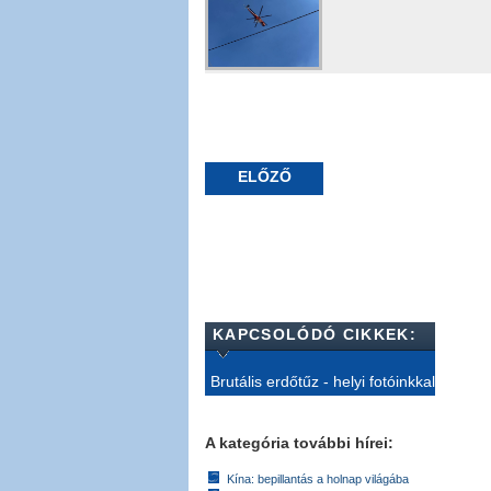
ELŐZŐ
KAPCSOLÓDÓ CIKKEK:
Brutális erdőtűz - helyi fotóinkkal
A kategória további hírei:
Kína: bepillantás a holnap világába