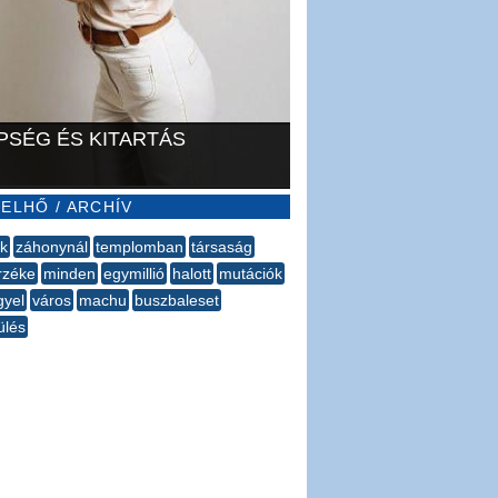
PSÉG ÉS KITARTÁS
ELHŐ / ARCHÍV
ik
záhonynál
templomban
társaság
rzéke
minden
​egymillió
halott
mutációk
gyel
város
machu
buszbaleset
ülés