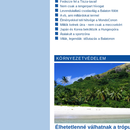
Fedezze fel a Tisza-tavat!
Nem csak a tengerpart hívogat
Levendulaillatú csodavilág a Balaton fölött
A vb, ami milliárdokat termel
Élményekkel teli hétvége a MondoConon
Milliók kelnek útra - nem csak a meccsekért
Japán és Korea beköltözik a Hungexpóra
Átalakult a sportzóna
Villák, legendák: időutazás a Balatonon
KÖRNYEZETVÉDELEM
Élhetetlenné válhatnak a tróp