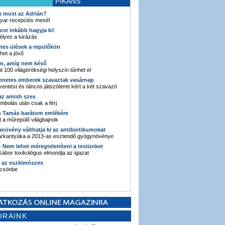
PIKÁNS
an most az Adrián?
yar recepciós mesél
ost inkább hagyja ki!
élyes a túrázás
etes ülések a repülőkön
ehet a jövő
en, amíg nem késő
t 100 világörökségi helyszín tűnhet el
enetes emberek szavaztak vasárnap
entést és táncos játszóteret kért a két szavazó
 az amish szex
ombolás után csak a férj
s Tamás barátom emlékére
 a műrepülő világbajnok
anövény válthatja ki az antibiotikumokat
sarkantyúka a 2013-as esztendő gyógynövénye
 - Nem lehet méregteleníteni a testünket
ábor toxikológus elmondja az igazat
n az eszkimószex
lcsönbe
ORAINK