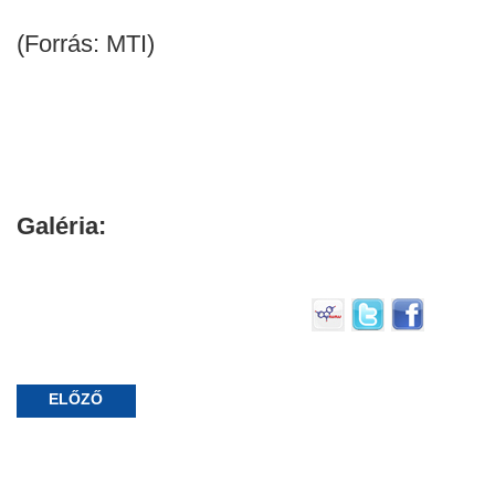
(Forrás: MTI)
Galéria:
ELŐZŐ