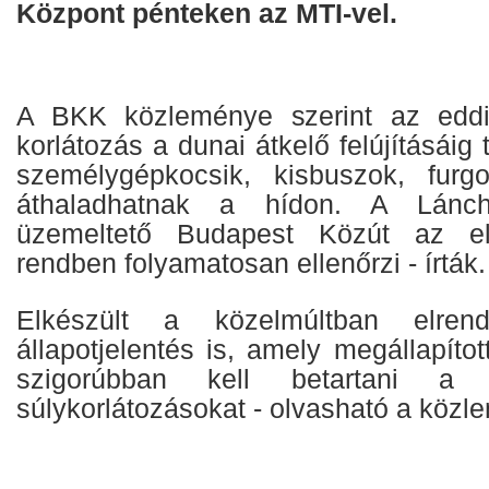
Központ pénteken az MTI-vel.
A BKK közleménye szerint az eddig
korlátozás a dunai átkelő felújításáig 
személygépkocsik, kisbuszok, furg
áthaladhatnak a hídon. A Lánch
üzemeltető Budapest Közút az előí
rendben folyamatosan ellenőrzi - írták.
Elkészült a közelmúltban elrende
állapotjelentés is, amely megállapítot
szigorúbban kell betartani a
súlykorlátozásokat - olvasható a köz