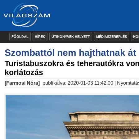
FŐOLDAL
HÍREK
ÚTIKÖNYVEK HELYETT
MÉDIASZEREPLÉS
KÖ
Szombattól nem hajthatnak át
Turistabuszokra és teherautókra von
korlátozás
[Farmosi Nóra]
publikálva: 2020-01-03 11:42:00 |
Nyomtatá