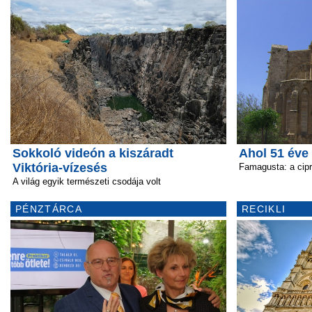
Sokkoló videón a kiszáradt
Ahol 51 éve 
Viktória-vízesés
Famagusta: a cipr
A világ egyik természeti csodája volt
PÉNZTÁRCA
RECIKLI