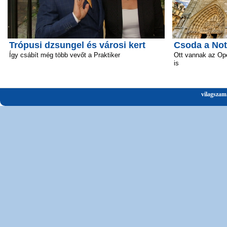
Trópusi dzsungel és városi kert
Csoda a No
Így csábít még több vevőt a Praktiker
Ott vannak az Ope
is
vilagszam