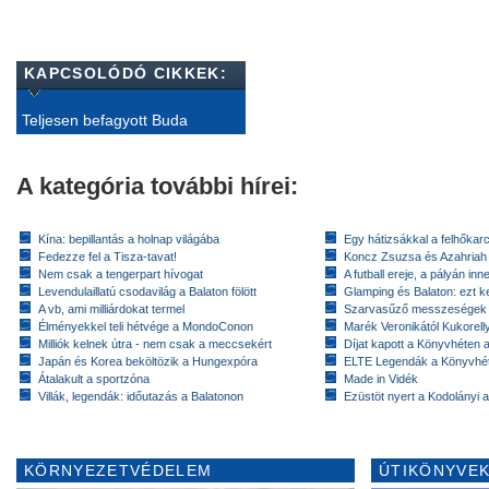
KAPCSOLÓDÓ CIKKEK:
Teljesen befagyott Buda
A kategória további hírei:
Kína: bepillantás a holnap világába
Egy hátizsákkal a felhőkarc
Fedezze fel a Tisza-tavat!
Koncz Zsuzsa és Azahriah
Nem csak a tengerpart hívogat
A futball ereje, a pályán inn
Levendulaillatú csodavilág a Balaton fölött
Glamping és Balaton: ezt ke
A vb, ami milliárdokat termel
Szarvasűző messzeségek
Élményekkel teli hétvége a MondoConon
Marék Veronikától Kukorell
Milliók kelnek útra - nem csak a meccsekért
Díjat kapott a Könyvhéten
Japán és Korea beköltözik a Hungexpóra
ELTE Legendák a Könyvhé
Átalakult a sportzóna
Made in Vidék
Villák, legendák: időutazás a Balatonon
Ezüstöt nyert a Kodolányi
KÖRNYEZETVÉDELEM
ÚTIKÖNYVEK