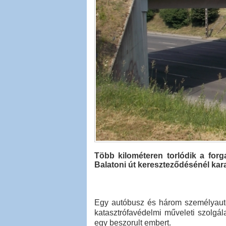
Több kilométeren torlódik a forg
Balatoni út kereszteződésénél kara
Egy autóbusz és három személyautó 
katasztrófavédelmi műveleti szolgála
egy beszorult embert.