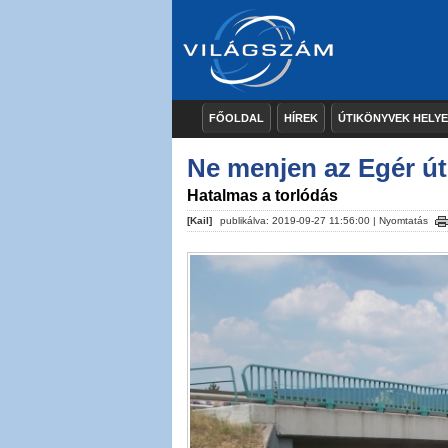
FŐOLDAL
HÍREK
ÚTIKÖNYVEK HELY
Ne menjen az Egér út
Hatalmas a torlódás
[Kail]
publikálva: 2019-09-27 11:56:00 |
Nyomtatás