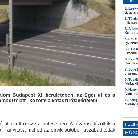
TOP
1. Ezek
Sztárjain
2. Tönk
Hiányzó
3. A lel
Készen á
4. 5 tut
Így szab
5. Ez a 
Elmondju
6. Ez a 
Köztük 
7. Joli
„Történt
8. Tová
Majka kib
9. Nagy
Nem akár
alom Budapest XI. kerületében, az Egér út és a
mbol miatt - közölte a katasztrófavédelem.
10. Öng
A királyi
ütközött össze a balesetben. A fővárosi tűzoltók a
t irányítása mellett az egyik autóból kiszabadítottak
MŰS