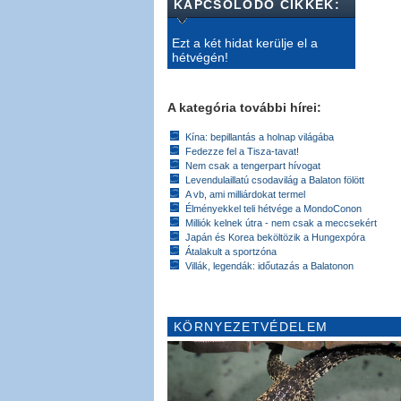
KAPCSOLÓDÓ CIKKEK:
Ezt a két hidat kerülje el a
hétvégén!
A kategória további hírei:
Kína: bepillantás a holnap világába
Fedezze fel a Tisza-tavat!
Nem csak a tengerpart hívogat
Levendulaillatú csodavilág a Balaton fölött
A vb, ami milliárdokat termel
Élményekkel teli hétvége a MondoConon
Milliók kelnek útra - nem csak a meccsekért
Japán és Korea beköltözik a Hungexpóra
Átalakult a sportzóna
Villák, legendák: időutazás a Balatonon
KÖRNYEZETVÉDELEM