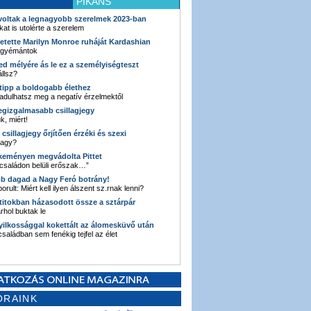
PIKÁNS
 voltak a legnagyobb szerelmek 2023-ban
kat is utolérte a szerelem
retette Marilyn Monroe ruháját Kardashian
 gyémántok
ked mélyére ás le ez a személyiségteszt
llsz?
i tipp a boldogabb élethez
adulhatsz meg a negatív érzelmektől
legizgalmasabb csillagjegy
k, miért!
3 csillagjegy őrjítően érzéki és szexi
vagy?
e keményen megvádolta Pittet
 családon belüli erőszak…”
bb dagad a Nagy Feró botrány!
orult: Miért kell ilyen álszent sz.rnak lenni?
 titokban házasodott össze a sztárpár
hol buktak le
yilkossággal kokettált az álomesküvő után
 családban sem fenékig tejfel az élet
ORAINK