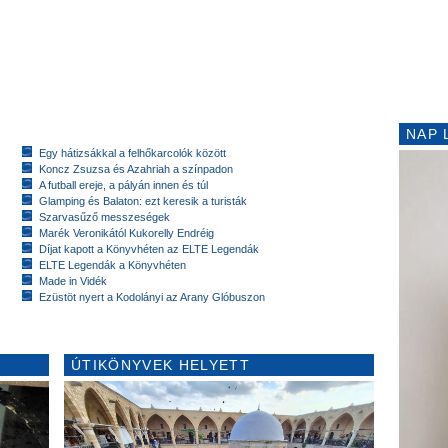
NAP 
Egy hátizsákkal a felhőkarcolók között
Koncz Zsuzsa és Azahriah a színpadon
A futball ereje, a pályán innen és túl
Glamping és Balaton: ezt keresik a turisták
Szarvasűző messzeségek
Marék Veronikától Kukorelly Endréig
Díjat kapott a Könyvhéten az ELTE Legendák
ELTE Legendák a Könyvhéten
Made in Vidék
Ezüstöt nyert a Kodolányi az Arany Glóbuszon
ÚTIKÖNYVEK HELYETT