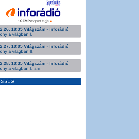
2.26. 18:35 Világszám - Inforádió
ony a világban I.
2.27. 10:05 Világszám - Inforádió
ony a világban II.
2.28. 10:35 Világszám - Inforádió
ony a világban I. ism.
ÖSSÉG