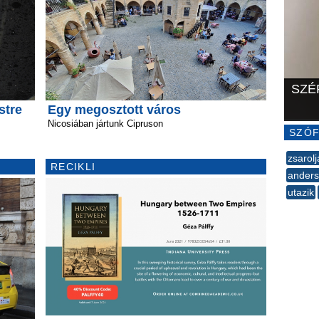
SZÉ
stre
Egy megosztott város
Nicosiában jártunk Cipruson
SZÓF
zsarolj
RECIKLI
ander
utazik
--