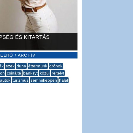
PSÉG ÉS KITARTÁS
ELHŐ / ARCHÍV
ák
ezek
duna
éttermünk
drónok
son
csinálta
banksyt
közül
rejtélyt
autók
turizmus
semmiképpen
halál