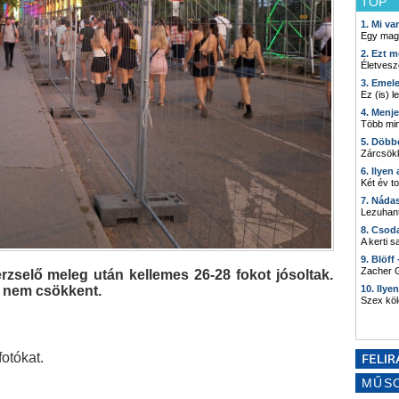
TOP
1. Mi v
Egy mag
2. Ezt m
Életvesz
3. Emel
Ez (is) l
4. Menj
Több min
5. Döbb
Zárcsökk
6. Ilyen
Két év t
7. Náda
Lezuhant
8. Csod
A kerti 
9. Blöff
Zacher G
rzselő meleg után kellemes 26-28 fokot jósoltak.
s nem csökkent.
10. Ilye
Szex kö
otókat.
MŰS