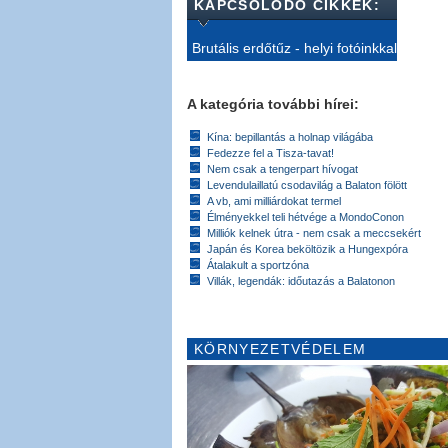
KAPCSOLÓDÓ CIKKEK:
Brutális erdőtűz - helyi fotóinkkal
A kategória további hírei:
Kína: bepillantás a holnap világába
Fedezze fel a Tisza-tavat!
Nem csak a tengerpart hívogat
Levendulaillatú csodavilág a Balaton fölött
A vb, ami milliárdokat termel
Élményekkel teli hétvége a MondoConon
Milliók kelnek útra - nem csak a meccsekért
Japán és Korea beköltözik a Hungexpóra
Átalakult a sportzóna
Villák, legendák: időutazás a Balatonon
KÖRNYEZETVÉDELEM