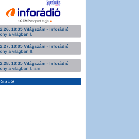
2.26. 18:35 Világszám - Inforádió
ony a világban I.
2.27. 10:05 Világszám - Inforádió
ony a világban II.
2.28. 10:35 Világszám - Inforádió
ony a világban I. ism.
ÖSSÉG