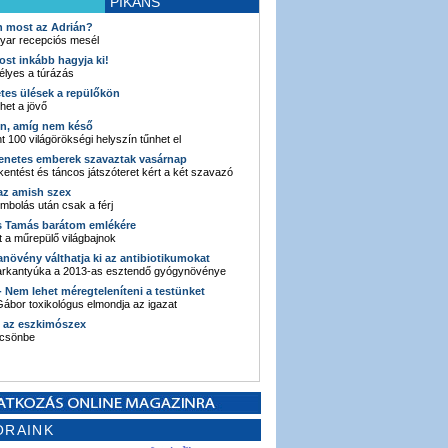
PIKÁNS
an most az Adrián?
yar recepciós mesél
ost inkább hagyja ki!
élyes a túrázás
etes ülések a repülőkön
ehet a jövő
en, amíg nem késő
t 100 világörökségi helyszín tűnhet el
enetes emberek szavaztak vasárnap
entést és táncos játszóteret kért a két szavazó
 az amish szex
ombolás után csak a férj
s Tamás barátom emlékére
 a műrepülő világbajnok
anövény válthatja ki az antibiotikumokat
sarkantyúka a 2013-as esztendő gyógynövénye
 - Nem lehet méregteleníteni a testünket
ábor toxikológus elmondja az igazat
n az eszkimószex
lcsönbe
ORAINK