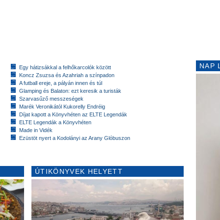
NAP 
Egy hátizsákkal a felhőkarcolók között
Koncz Zsuzsa és Azahriah a színpadon
A futball ereje, a pályán innen és túl
Glamping és Balaton: ezt keresik a turisták
Szarvasűző messzeségek
Marék Veronikától Kukorelly Endréig
Díjat kapott a Könyvhéten az ELTE Legendák
ELTE Legendák a Könyvhéten
Made in Vidék
Ezüstöt nyert a Kodolányi az Arany Glóbuszon
ÚTIKÖNYVEK HELYETT