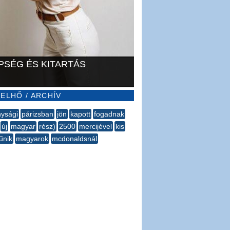
PSÉG ÉS KITARTÁS
ELHŐ / ARCHÍV
nysági
párizsban
jön
kapott
fogadnak
új
magyar
rész)
2500
mercijével
kis
űnik
magyarok
mcdonaldsnál