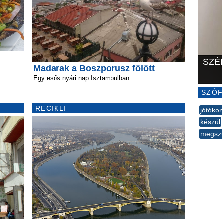
SZÉ
Madarak a Boszporusz fölött
Egy esős nyári nap Isztambulban
SZÓF
RECIKLI
jótéko
készül
megsz
--