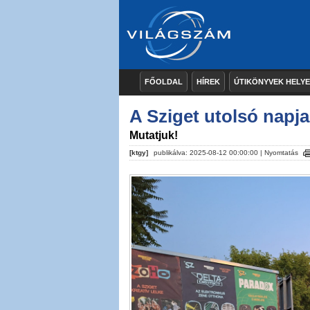
FŐOLDAL
HÍREK
ÚTIKÖNYVEK HELY
A Sziget utolsó napja
Mutatjuk!
[ktgy]
publikálva: 2025-08-12 00:00:00 |
Nyomtatás