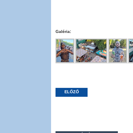
Galéria:
ELŐZŐ