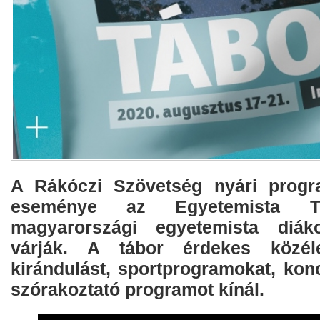
A Rákóczi Szövetség nyári progra
eseménye az Egyetemista T
magyarországi egyetemista diáko
várják. A tábor érdekes közéle
kirándulást, sportprogramokat, kon
szórakoztató programot kínál.