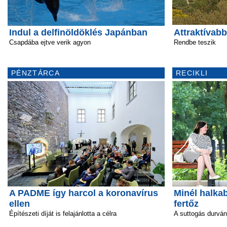
Indul a delfinöldöklés Japánban
Attraktívabb
Csapdába ejtve verik agyon
Rendbe teszik
PÉNZTÁRCA
RECIKLI
A PADME így harcol a koronavírus
Minél halka
ellen
fertőz
Építészeti díját is felajánlotta a célra
A suttogás durván 