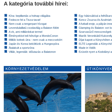
A kategória további hírei:
Kína: bepillantás a holnap világába
Egy hátizsákkal a felhőkarc
Fedezze fel a Tisza-tavat!
Koncz Zsuzsa és Azahriah
Nem csak a tengerpart hívogat
A futball ereje, a pályán inn
Levendulaillatú csodavilág a Balaton fölött
Glamping és Balaton: ezt ke
A vb, ami milliárdokat termel
Szarvasűző messzeségek
Élményekkel teli hétvége a MondoConon
Marék Veronikától Kukorell
Milliók kelnek útra - nem csak a meccsekért
Díjat kapott a Könyvhéten
Japán és Korea beköltözik a Hungexpóra
ELTE Legendák a Könyvhé
Átalakult a sportzóna
Made in Vidék
Villák, legendák: időutazás a Balatonon
Ezüstöt nyert a Kodolányi
KÖRNYEZETVÉDELEM
ÚTIKÖNYVEK