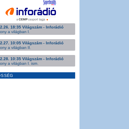
2.26. 18:35 Világszám - Inforádió
ony a világban I.
2.27. 10:05 Világszám - Inforádió
ony a világban II.
2.28. 10:35 Világszám - Inforádió
ony a világban I. ism.
ÖSSÉG