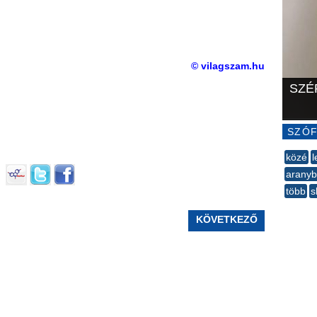
© vilagszam.hu
SZÉ
SZÓF
közé
l
arany
több
s
--
KÖVETKEZŐ