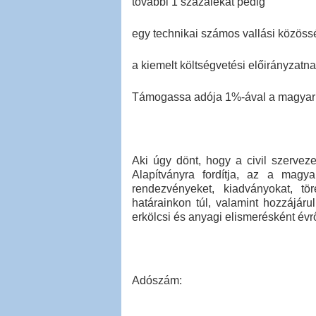
további 1 százalékát pedig
egy technikai számos vallási közös
a kiemelt költségvetési előirányzatna
Támogassa adója 1%-ával a magyar ny
Aki úgy dönt, hogy a civil szervez
Alapítványra fordítja, az a magya
rendezvényeket, kiadványokat, t
határainkon túl, valamint hozzájár
erkölcsi és anyagi elismerésként évr
Adószám: