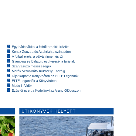
Egy hátizsákkal a felhőkarcolók között
Koncz Zsuzsa és Azahriah a színpadon
A futball ereje, a pályán innen és túl
Glamping és Balaton: ezt keresik a turisták
Szarvasűző messzeségek
Marék Veronikától Kukorelly Endréig
Díjat kapott a Könyvhéten az ELTE Legendák
ELTE Legendák a Könyvhéten
Made in Vidék
Ezüstöt nyert a Kodolányi az Arany Glóbuszon
ÚTIKÖNYVEK HELYETT