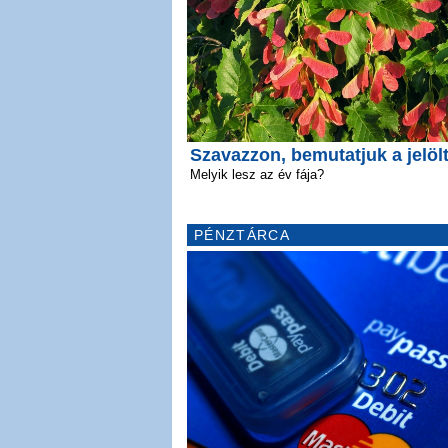
Szavazzon, bemutatjuk a jelölt
Melyik lesz az év fája?
PÉNZTÁRCA