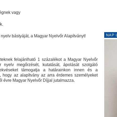
ségnek vagy
k.
NAP 
elv bástyáját, a Magyar Nyelvőr Alapítványt!
eteknek felajánlható 1 százalékot a Magyar Nyelvőr
r nyelv megőrzését, kutatását, ápolását szolgáló
örekvéseket támogatja a határainkon innen és a
ul, hogy az alapítvány az arra érdemes személyeket
ől évre Magyar Nyelvőr Díjjal jutalmazza.