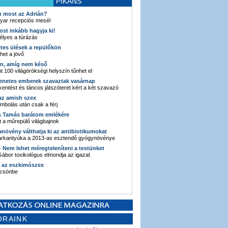
PIKÁNS
an most az Adrián?
yar recepciós mesél
ost inkább hagyja ki!
élyes a túrázás
etes ülések a repülőkön
ehet a jövő
en, amíg nem késő
t 100 világörökségi helyszín tűnhet el
enetes emberek szavaztak vasárnap
entést és táncos játszóteret kért a két szavazó
 az amish szex
ombolás után csak a férj
s Tamás barátom emlékére
 a műrepülő világbajnok
anövény válthatja ki az antibiotikumokat
sarkantyúka a 2013-as esztendő gyógynövénye
 - Nem lehet méregteleníteni a testünket
ábor toxikológus elmondja az igazat
n az eszkimószex
lcsönbe
ORAINK