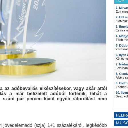
TOP
1. Mi v
Egy mag
2. Ezt m
Életvesz
3. Emel
Ez (is) l
4. Menj
Több min
5. Döbb
Zárcsökk
6. Ilyen
Két év t
7. Náda
Lezuhant
8. Csod
A kerti 
9. Blöff
Zacher G
a az adóbevallás elkészítésekor, vagy akár attól
10. Ilye
lás a már befizetett adóból történik, tehát a
Szex kö
re szánt pár percen kívül egyéb ráfordítást nem
MŰS
yi jövedelemadó (szja) 1+1 százalékáról, legkésőbb