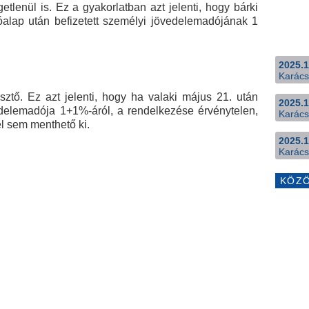
getlenül is. Ez a gyakorlatban azt jelenti, hogy bárki
alap után befizetett személyi jövedelemadójának 1
2025.1
Karács
sztő. Ez azt jelenti, hogy ha valaki május 21. után
2025.1
vedelemadója 1+1%-áról, a rendelkezése érvénytelen,
Karács
l sem menthető ki.
2025.1
Karács
KÖZ