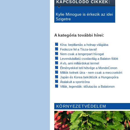
KAPCSOLÓDÓ CIKKEK:
Kylie Minogue is érkezik az idei
Szigetre
A kategória további hírei:
Kína: bepillantás a holnap világába
Fedezze fel a Tisza-tavat!
Nem csak a tengerpart hívogat
Levendulaillatú csodavilág a Balaton fölött
A vb, ami milliárdokat termel
Élményekkel teli hétvége a MondoConon
Milliók kelnek útra - nem csak a meccsekért
Japán és Korea beköltözik a Hungexpóra
Átalakult a sportzóna
Villák, legendák: időutazás a Balatonon
KÖRNYEZETVÉDELEM