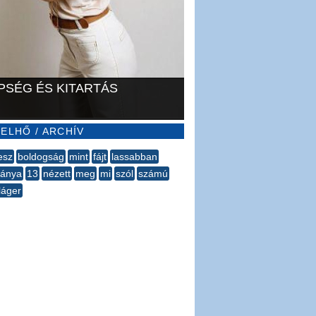
PSÉG ÉS KITARTÁS
ELHŐ / ARCHÍV
esz
boldogság
mint
fájt
lassabban
bánya
13
nézett
meg
mi
szól
számú
láger