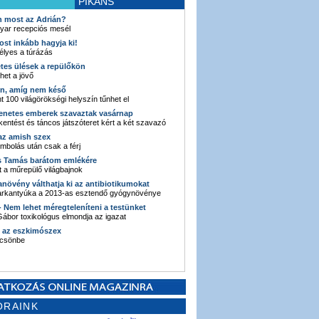
PIKÁNS
an most az Adrián?
yar recepciós mesél
ost inkább hagyja ki!
élyes a túrázás
etes ülések a repülőkön
ehet a jövő
en, amíg nem késő
t 100 világörökségi helyszín tűnhet el
enetes emberek szavaztak vasárnap
entést és táncos játszóteret kért a két szavazó
 az amish szex
ombolás után csak a férj
s Tamás barátom emlékére
 a műrepülő világbajnok
anövény válthatja ki az antibiotikumokat
sarkantyúka a 2013-as esztendő gyógynövénye
 - Nem lehet méregteleníteni a testünket
ábor toxikológus elmondja az igazat
n az eszkimószex
lcsönbe
ORAINK