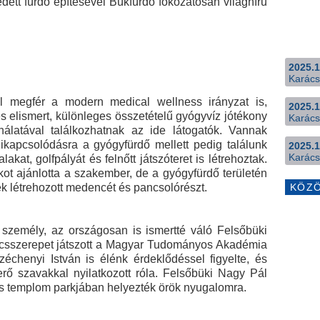
dett fürdő építésével Bükfürdő fokozatosan világhírű
2025.1
Karács
jól megfér a modern medical wellness irányzat is,
2025.1
s elismert, különleges összetételű gyógyvíz jótékony
Karács
nálatával találkozhatnak az ide látogatók. Vannak
ikapcsolódásra a gyógyfürdő mellett pedig találunk
2025.1
Karács
akat, golfpályát és felnőtt játszóteret is létrehoztak.
t ajánlotta a szakember, de a gyógyfürdő területén
k létrehozott medencét és pancsolórészt.
KÖZ
 személy, az országosan is ismertté váló Felsőbüki
lcsszerepet játszott a Magyar Tudományos Akadémia
zéchenyi István is élénk érdeklődéssel figyelte, és
erő szavakkal nyilatkozott róla. Felsőbüki Nagy Pál
us templom parkjában helyezték örök nyugalomra.