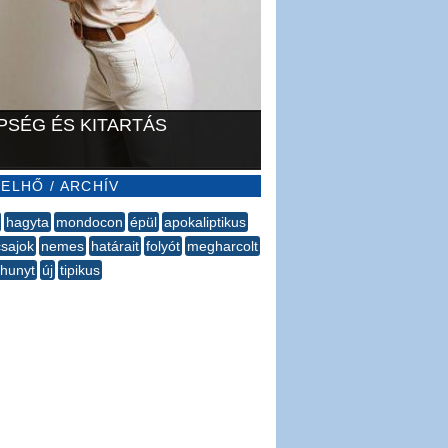
PSÉG ÉS KITARTÁS
ELHŐ / ARCHÍV
hagyta
​mondocon
épül
apokaliptikus
csajok
nemes
határait
folyót
megharcolt
lhunyt
új
tipikus