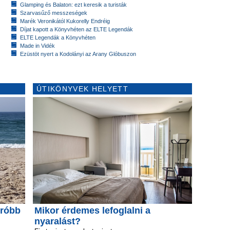
Glamping és Balaton: ezt keresik a turisták
Szarvasűző messzeségek
Marék Veronikától Kukorelly Endréig
Díjat kapott a Könyvhéten az ELTE Legendák
ELTE Legendák a Könyvhéten
Made in Vidék
Ezüstöt nyert a Kodolányi az Arany Glóbuszon
ÚTIKÖNYVEK HELYETT
rróbb
Mikor érdemes lefoglalni a
nyaralást?