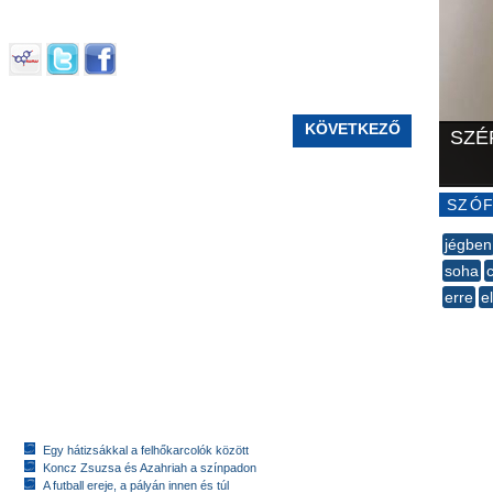
KÖVETKEZŐ
SZÉ
SZÓF
jégben
soha
erre
e
--
Egy hátizsákkal a felhőkarcolók között
Koncz Zsuzsa és Azahriah a színpadon
A futball ereje, a pályán innen és túl