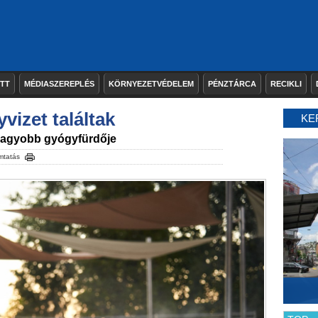
ETT
MÉDIASZEREPLÉS
KÖRNYEZETVÉDELEM
PÉNZTÁRCA
RECIKLI
vizet találtak
KE
nagyobb gyógyfürdője
mtatás