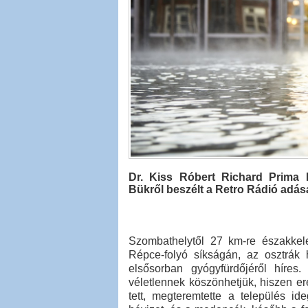
Dr. Kiss Róbert Richard Prima Pr
Bükről beszélt a Retro Rádió adás
Szombathelytől 27 km-re északkelet
Répce-folyó síkságán, az osztrák 
elsősorban gyógyfürdőjéről híres
véletlennek köszönhetjük, hiszen ere
tett, megteremtette a település id