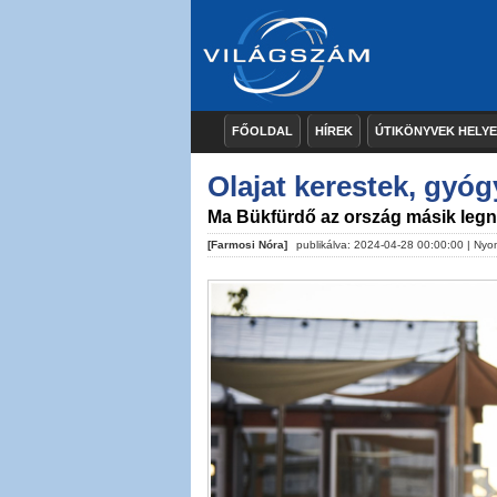
FŐOLDAL
HÍREK
ÚTIKÖNYVEK HELY
Olajat kerestek, gyógy
Ma Bükfürdő az ország másik leg
[Farmosi Nóra]
publikálva: 2024-04-28 00:00:00 |
Nyo