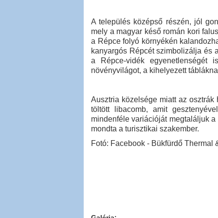
A település középső részén, jól gon
mely a magyar késő román kori falusi
a Répce folyó környékén kalandozhatu
kanyargós Répcét szimbolizálja és a 
a Répce-vidék egyenetlenségét is
növényvilágot, a kihelyezett táblákn
Ausztria közelsége miatt az osztrák 
töltött libacomb, amit gesztenyév
mindenféle variációját megtaláljuk a
mondta a turisztikai szakember.
Fotó: Facebook - Bükfürdő Thermal 
Galéria: