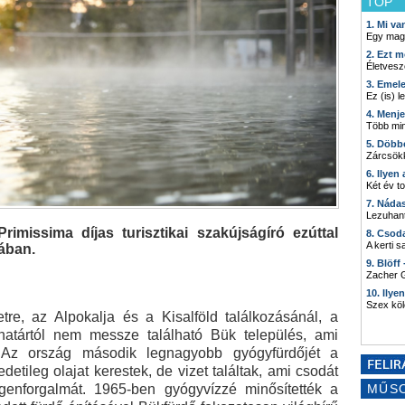
TOP
1. Mi v
Egy mag
2. Ezt m
Életvesz
3. Emel
Ez (is) l
4. Menj
Több min
5. Döbb
Zárcsökk
6. Ilyen
Két év t
7. Náda
Lezuhant
imissima díjas turisztikai szakújságíró ezúttal
8. Csod
A kerti 
ában.
9. Blöff
Zacher G
10. Ilye
Szex kö
re, az Alpokalja és a Kisalföld találkozásánál, a
határtól nem messze található Bük település, ami
. Az ország második legnagyobb gyógyfürdőjét a
detileg olajat kerestek, de vizet találtak, ami csodát
egenforgalmát. 1965-ben gyógyvízzé minősítették a
MŰS