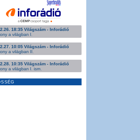
2.26. 18:35 Világszám - Inforádió
ony a világban I.
2.27. 10:05 Világszám - Inforádió
ony a világban II.
2.28. 10:35 Világszám - Inforádió
ony a világban I. ism.
ÖSSÉG