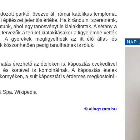
dozott parktól övezve áll római katolikus temploma,
 építészet jelentős értéke. Ha kirándulni szeretnénk,
nk, ahol egy tanösvényt is kialakítottak. A sétány a
tervezők a terület kialakításakor a figyelembe vették
. A gyerekek megfigyelhetik az itt élő állat- és
NAP 
ak köszönhetően pedig tanulhatnak is róluk.
hatás érezhető az ételeken is, káposztás cvekedlivel
el és körtével is kombinálnak. A káposztás ételek
 környéken, a sült káposztát is érdemes megkóstolni -
& Spa, Wikipedia
© vilagszam.hu