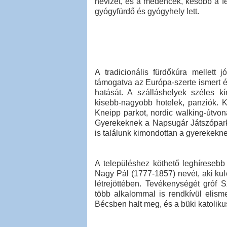
hévizet, és a medencék, később a fe
gyógyfürdő és gyógyhely lett.
A tradicionális fürdőkúra mellett 
támogatva az Európa-szerte ismert é
hatását. A szálláshelyek széles kí
kisebb-nagyobb hotelek, panziók. K
Kneipp parkot, nordic walking-útvonal
Gyerekeknek a Napsugár Játszóparko
is találunk kimondottan a gyerekekne
A településhez köthető leghíresebb
Nagy Pál (1777-1857) nevét, aki ku
létrejöttében. Tevékenységét gróf S
több alkalommal is rendkívül elism
Bécsben halt meg, és a büki katolik