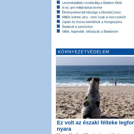
Levendulaillatú csodavilág a Balaton fölött
A vb, ami milliárdokat termel
Élményekkel teli hétvége a MondoConon
Milliók kelnek útra - nem csak a meccsekért
Japán és Korea beköltözik a Hungexpóra
Átalakult a sportzóna
Villák, legendák: időutazás a Balatonon
KÖRNYEZETVÉDELEM
Ez volt az északi félteke legfo
nyara