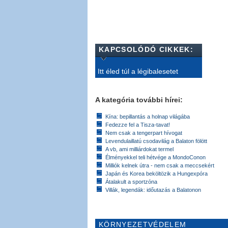
KAPCSOLÓDÓ CIKKEK:
Itt éled túl a légibalesetet
A kategória további hírei:
Kína: bepillantás a holnap világába
Fedezze fel a Tisza-tavat!
Nem csak a tengerpart hívogat
Levendulaillatú csodavilág a Balaton fölött
A vb, ami milliárdokat termel
Élményekkel teli hétvége a MondoConon
Milliók kelnek útra - nem csak a meccsekért
Japán és Korea beköltözik a Hungexpóra
Átalakult a sportzóna
Villák, legendák: időutazás a Balatonon
KÖRNYEZETVÉDELEM