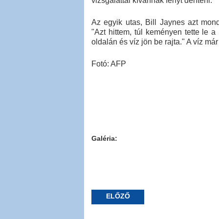
vizsgálattal kívánnak fényt deríteni.
Az egyik utas, Bill Jaynes azt mond
"Azt hittem, túl keményen tette le a
oldalán és víz jön be rajta." A víz már
Fotó: AFP
Galéria:
ELŐZŐ