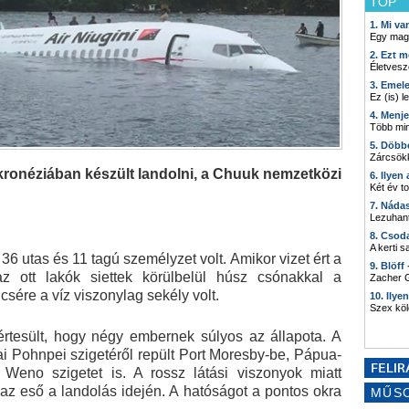
TOP
1. Mi v
Egy mag
2. Ezt m
Életvesz
3. Emel
Ez (is) l
4. Menj
Több min
5. Döbb
Zárcsökk
ikronéziában készült landolni, a Chuuk nemzetközi
6. Ilyen
Két év t
7. Náda
Lezuhant
8. Csod
A kerti 
 utas és 11 tagú személyzet volt. Amikor vizet ért a
9. Blöff
z ott lakók siettek körülbelül húsz csónakkal a
Zacher G
csére a víz viszonylag sekély volt.
10. Ilye
Szex kö
értesült, hogy négy embernek súlyos az állapota. A
i Pohnpei szigetéről repült Port Moresby-be, Pápua-
 Weno szigetet is. A rossz látási viszonyok miatt
t az eső a landolás idején. A hatóságot a pontos okra
MŰS