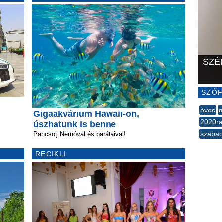
SZÉ
SZÓF
éves
Gigaakvárium Hawaii-on,
2020r
úszhatunk is benne
szaba
Pancsolj Nemóval és barátaival!
--
RECIKLI