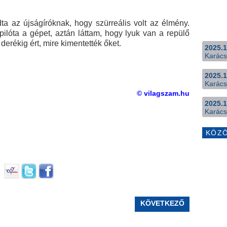
ta az újságíróknak, hogy szürreális volt az élmény.
 pilóta a gépet, aztán láttam, hogy lyuk van a repülő
 derékig ért, mire kimentették őket.
2025.1
Karács
2025.1
Karács
© vilagszam.hu
2025.1
Karács
KÖZ
KÖVETKEZŐ