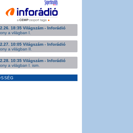
2.26. 18:35 Világszám - Inforádió
ony a világban I.
2.27. 10:05 Világszám - Inforádió
ony a világban II.
2.28. 10:35 Világszám - Inforádió
ony a világban I. ism.
ÖSSÉG