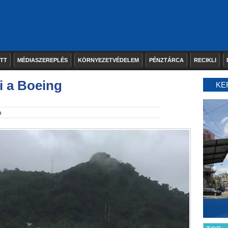
ETT
MÉDIASZEREPLÉS
KÖRNYEZETVÉDELEM
PÉNZTÁRCA
RECIKLI
i a Boeing
KE