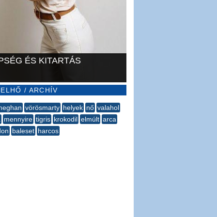
PSÉG ÉS KITARTÁS
ELHŐ / ARCHÍV
meghan
vörösmarty
helyek
nő
valahol
a
mennyire
tigris
krokodil
elmúlt
arca
don
baleset
harcos