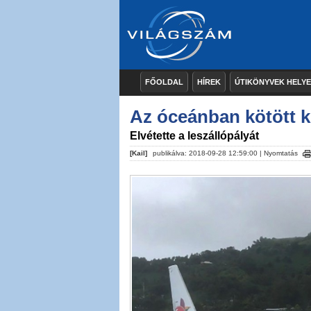
FŐOLDAL
HÍREK
ÚTIKÖNYVEK HELY
Az óceánban kötött k
Elvétette a leszállópályát
[Kail]
publikálva: 2018-09-28 12:59:00 |
Nyomtatás