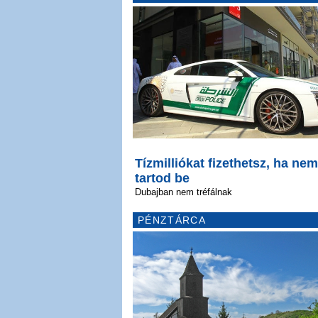
Tízmilliókat fizethetsz, ha nem
tartod be
Dubajban nem tréfálnak
PÉNZTÁRCA