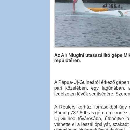
Az Air Niugini utasszállító gépe M
repülőtéren.
A Pápua-Új-Guineáról érkező gépen 36
part közelében, egy lagúnában, a
fedélzeten lévők segítségére. Szeren
A Reuters kórházi forrásokból úgy 
Boeing 737-800-as gép a mikronézia
Új-Guinea fővárosába, útbaejtve a
véthette el a leszállópályát, szakad