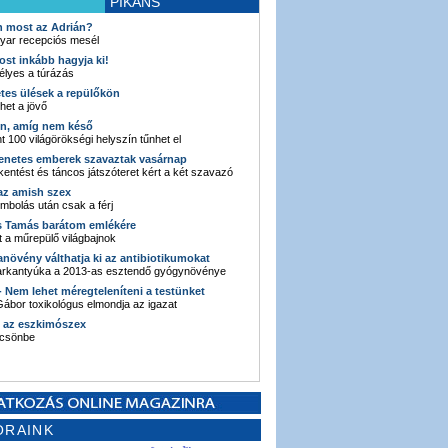
PIKÁNS
an most az Adrián?
yar recepciós mesél
ost inkább hagyja ki!
élyes a túrázás
etes ülések a repülőkön
ehet a jövő
en, amíg nem késő
t 100 világörökségi helyszín tűnhet el
enetes emberek szavaztak vasárnap
entést és táncos játszóteret kért a két szavazó
 az amish szex
ombolás után csak a férj
s Tamás barátom emlékére
 a műrepülő világbajnok
anövény válthatja ki az antibiotikumokat
sarkantyúka a 2013-as esztendő gyógynövénye
 - Nem lehet méregteleníteni a testünket
ábor toxikológus elmondja az igazat
n az eszkimószex
lcsönbe
ORAINK