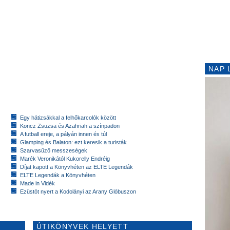
NAP 
Egy hátizsákkal a felhőkarcolók között
Koncz Zsuzsa és Azahriah a színpadon
A futball ereje, a pályán innen és túl
Glamping és Balaton: ezt keresik a turisták
Szarvasűző messzeségek
Marék Veronikától Kukorelly Endréig
Díjat kapott a Könyvhéten az ELTE Legendák
ELTE Legendák a Könyvhéten
Made in Vidék
Ezüstöt nyert a Kodolányi az Arany Glóbuszon
ÚTIKÖNYVEK HELYETT