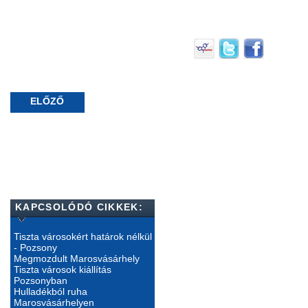
ELŐZŐ
KAPCSOLÓDÓ CIKKEK:
Tiszta városokért határok nélkül
- Pozsony
Megmozdult Marosvásárhely
Tiszta városok kiállítás
Pozsonyban
Hulladékból ruha
Marosvásárhelyen