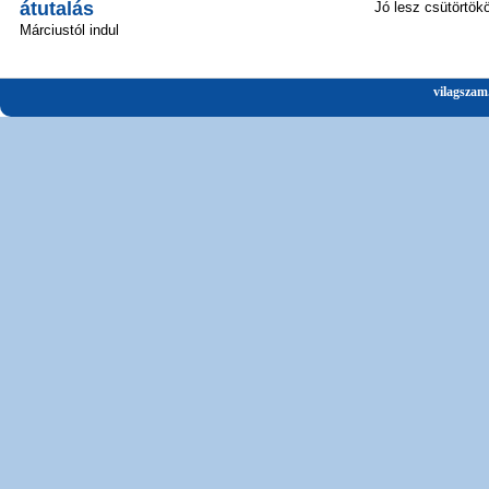
átutalás
Jó lesz csütörtök
Márciustól indul
vilagszam