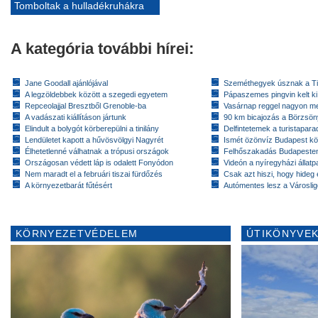
Tomboltak a hulladékruhákra
A kategória további hírei:
Jane Goodall ajánlójával
Szeméthegyek úsznak a T
A legzöldebbek között a szegedi egyetem
Pápaszemes pingvin kelt k
Repceolajjal Bresztből Grenoble-ba
Vasárnap reggel nagyon m
A vadászati kiállításon jártunk
90 km bicajozás a Börzsö
Elindult a bolygót körberepülni a tinilány
Delfintetemek a turistapar
Lendületet kapott a hűvösvölgyi Nagyrét
Ismét özönvíz Budapest k
Élhetetlenné válhatnak a trópusi országok
Felhőszakadás Budapeste
Országosan védett láp is odalett Fonyódon
Videón a nyíregyházi állatp
Nem maradt el a februári tiszai fürdőzés
Csak azt hiszi, hogy hideg 
A környezetbarát fűtésért
Autómentes lesz a Városlig
KÖRNYEZETVÉDELEM
ÚTIKÖNYVEK