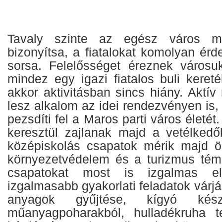
Tavaly szinte az egész város m
bizonyítsa, a fiatalokat komolyan érd
sorsa. Felelősséget éreznek városu
mindez egy igazi fiatalos buli keret
akkor aktivitásban sincs hiány. Aktív
lesz alkalom az idei rendezvényen is,
pezsdíti fel a Maros parti város életé
keresztül zajlanak majd a vetélked
középiskolás csapatok mérik majd ö
környezetvédelem és a turizmus tém
csapatokat most is izgalmas e
izgalmasabb gyakorlati feladatok várjá
anyagok gyűjtése, kígyó készí
műanyagpoharakból, hulladékruha t