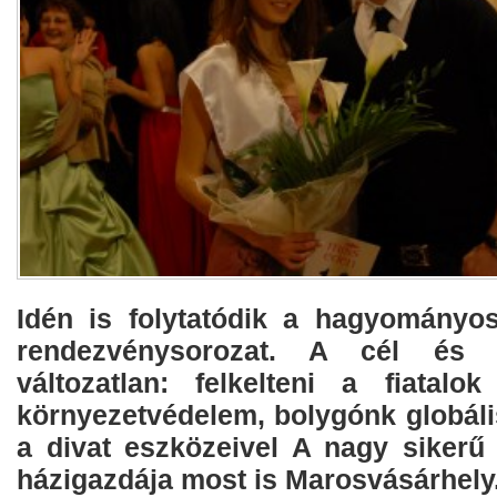
Idén is folytatódik a hagyományo
rendezvénysorozat. A cél és az
változatlan: felkelteni a fiatalo
környezetvédelem, bolygónk globáli
a divat eszközeivel A nagy sikerű
házigazdája most is Marosvásárhely