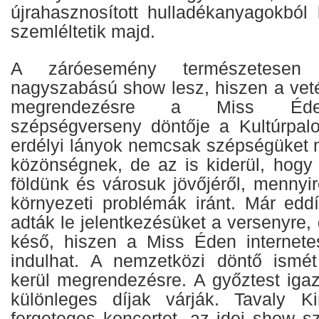
újrahasznosított hulladékanyagokból 
szemléltetik majd.
A záróesemény természetese
nagyszabású show lesz, hiszen a veté
megrendezésre a Miss Éde
szépségverseny döntője a Kultúrpal
erdélyi lányok nemcsak szépségüket 
közönségnek, de az is kiderül, hogy
földünk és városuk jövőjéről, mennyir
környezeti problémák iránt. Már edd
adták le jelentkezésüket a versenyre
késő, hiszen a Miss Éden internete
indulhat. A nemzetközi döntő ismé
kerül megrendezésre. A győztest igaz
különleges díjak várják. Tavaly Ki
fergeteges koncertet, az idei show s