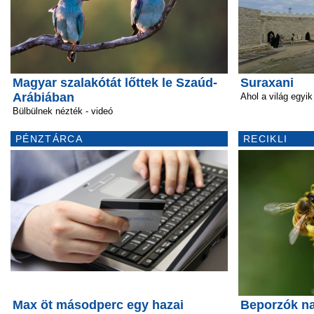
Magyar szalakótát lőttek le Szaúd-
Suraxani
Arábiában
Ahol a világ egyi
Bülbülnek nézték - videó
PÉNZTÁRCA
RECIKLI
Max öt másodperc egy hazai
Beporzók n