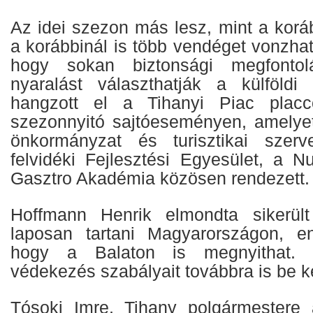
Az idei szezon más lesz, mint a korá
a korábbinál is több vendéget vonzha
hogy sokan biztonsági megfontolá
nyaralást választhatják a külföldi
hangzott el a Tihanyi Piac placc
szezonnyitó sajtóeseményen, amelye
önkormányzat és turisztikai szerv
felvidéki Fejlesztési Egyesület, a
Gasztro Akadémia közösen rendezett.
Hoffmann Henrik elmondta sikerült
laposan tartani Magyarországon, e
hogy a Balaton is megnyithat. 
védekezés szabályait továbbra is be kel
Tósoki Imre, Tihany polgármestere 