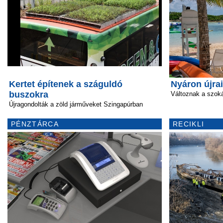
Kertet építenek a száguldó
Nyáron újra
buszokra
Változnak a szok
Újragondolták a zöld járműveket Szingapúrban
PÉNZTÁRCA
RECIKLI