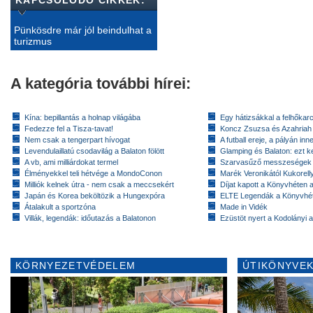
Pünkösdre már jól beindulhat a
turizmus
A kategória további hírei:
Kína: bepillantás a holnap világába
Egy hátizsákkal a felhőkarc
Fedezze fel a Tisza-tavat!
Koncz Zsuzsa és Azahriah
Nem csak a tengerpart hívogat
A futball ereje, a pályán inn
Levendulaillatú csodavilág a Balaton fölött
Glamping és Balaton: ezt ke
A vb, ami milliárdokat termel
Szarvasűző messzeségek
Élményekkel teli hétvége a MondoConon
Marék Veronikától Kukorell
Milliók kelnek útra - nem csak a meccsekért
Díjat kapott a Könyvhéten
Japán és Korea beköltözik a Hungexpóra
ELTE Legendák a Könyvhé
Átalakult a sportzóna
Made in Vidék
Villák, legendák: időutazás a Balatonon
Ezüstöt nyert a Kodolányi
KÖRNYEZETVÉDELEM
ÚTIKÖNYVEK