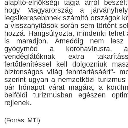
alapító-elnökségi tagja arról beszél
hogy Magyarország a járványhely
legsikeresebbnek számító országok kö
a visszanyitások során sem történt seh
hozzá. Hangsúlyozta, mindenki tehet 
is maradjon. Ameddig nem lesz 
gyógymód a koronavírusra, a
vendéglátóknak extra takarítássa
fertőtlenítéssel kell dolgozniuk mas
biztonságos világ fenntartásáért"- 
szerint ugyan a nemzetközi turizmus
pár hónapot várat magára, a körülm
belföldi turizmusban egészen optim
rejlenek.
(Forrás: MTI)