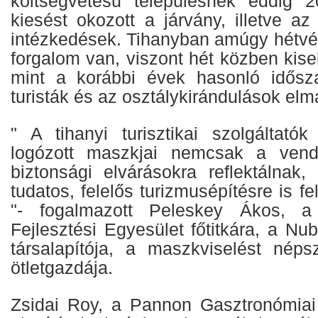
költségvetésű településnek eddig 20
kiesést okozott a járvány, illetve az
intézkedések. Tihanyban amúgy hétvé
forgalom van, viszont hét közben kis
mint a korábbi évek hasonló idősza
turisták és az osztálykirándulások elm
" A tihanyi turisztikai szolgáltató
logózott maszkjai nemcsak a vendé
biztonsági elvárásokra reflektálnak,
tudatos, felelős turizmusépítésre is fe
"- fogalmazott Peleskey Ákos, a B
Fejlesztési Egyesület főtitkára, a N
társalapítója, a maszkviselést nép
ötletgazdája.
Zsidai Roy, a Pannon Gasztronómia