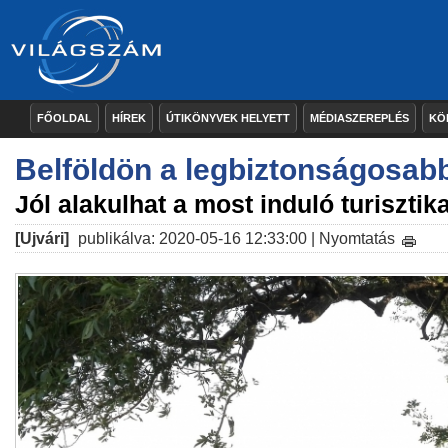
FŐOLDAL
HÍREK
ÚTIKÖNYVEK HELYETT
MÉDIASZEREPLÉS
KÖ
Belföldön a legbiztonságosabb
Jól alakulhat a most induló turisztik
[Ujvári]
publikálva: 2020-05-16 12:33:00 |
Nyomtatás