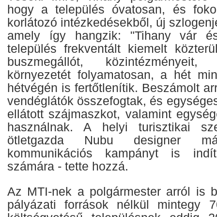
hogy a település óvatosan, és fok
korlátozó intézkedésekből, új szlogen
amely így hangzik: "Tihany vár é
település frekventált kiemelt közterüle
buszmegállót, közintézményeit,
környezetét folyamatosan, a hét mi
hétvégén is fertőtlenítik. Beszámolt arr
vendéglátók összefogtak, és egységes
ellátott szájmaszkot, valamint egysége
használnak. A helyi turisztikai sz
ötletgazda Nubu designer már
kommunikációs kampányt is indíto
számára - tette hozzá.
Az MTI-nek a polgármester arról is 
pályázati források nélkül mintegy 70