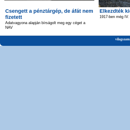
Csengett a pénztárgép, de áfát nem
Elkezdték ki
fizetett
1917-ben még IV.
Adatvagyona alapján bírságolt meg egy céget a
NAV
vilagszam