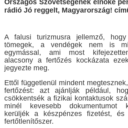
Országos Szövetségének elnöke pé
rádió Jó reggelt, Magyarország! cí
A falusi turizmusra jellemző, hog
tömegek, a vendégek nem is min
egymással, ami most kifejezette
alacsony a fertőzés kockázata eze
jegyezte meg.
Ettől függetlenül mindent megtesznek,
fertőzést: azt ajánlják például, h
csökkentsék a fizikai kontaktusok sz
minél kevesebb dokumentumot kell
kerüljék a készpénzes fizetést, és
fertőtlenítőszer.