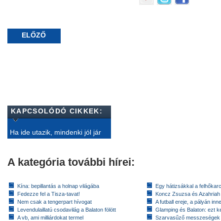
ELŐZŐ
KAPCSOLÓDÓ CIKKEK:
Ha ide utazik, mindenki jól jár
A kategória további hírei:
Kína: bepillantás a holnap világába
Egy hátizsákkal a felhőkarc
Fedezze fel a Tisza-tavat!
Koncz Zsuzsa és Azahriah
Nem csak a tengerpart hívogat
A futball ereje, a pályán inn
Levendulaillatú csodavilág a Balaton fölött
Glamping és Balaton: ezt ke
A vb, ami milliárdokat termel
Szarvasűző messzeségek