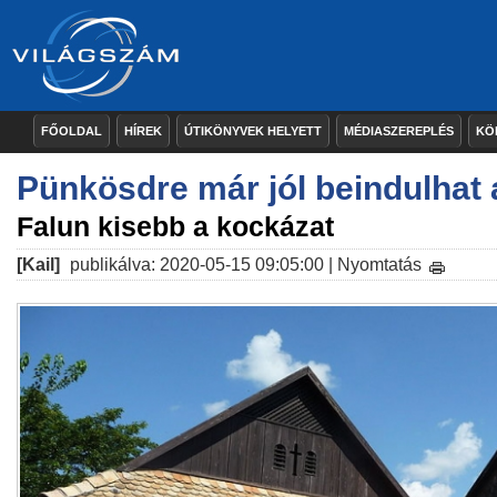
FŐOLDAL
HÍREK
ÚTIKÖNYVEK HELYETT
MÉDIASZEREPLÉS
KÖ
Pünkösdre már jól beindulhat 
Falun kisebb a kockázat
[Kail]
publikálva: 2020-05-15 09:05:00 |
Nyomtatás