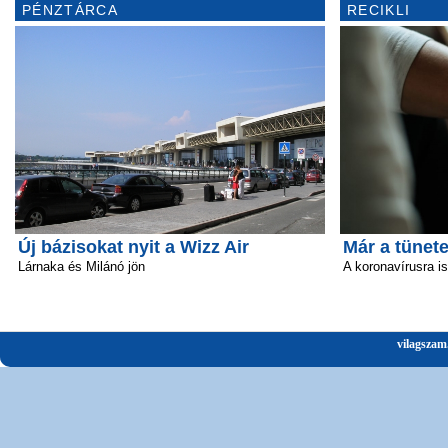
PÉNZTÁRCA
RECIKLI
Új bázisokat nyit a Wizz Air
Már a tünete
Lárnaka és Milánó jön
A koronavírusra i
vilagszam