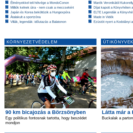
Élményekkel teli hétvége a MondoConon
Marék Veronikától Kukorell
Milliók kelnek útra - nem csak a meccsekért
Díjat kapott a Könyvhéten
Japán és Korea beköltözik a Hungexpóra
ELTE Legendák a Könyvhé
Átalakult a sportzóna
Made in Vidék
Villák, legendák: időutazás a Balatonon
Ezüstöt nyert a Kodolányi
KÖRNYEZETVÉDELEM
ÚTIKÖNYVEK
90 km bicajozás a Börzsönyben
Látta már a 
Egy politikus fontosnak tartotta, hogy beszédet
Buckalak a parton
mondjon