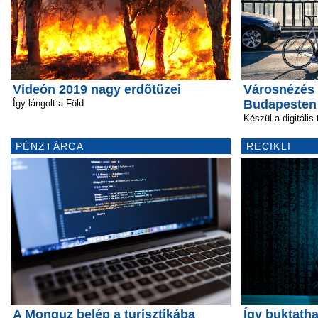
Videón 2019 nagy erdőtüzei
Városnézés 
Budapesten
Így lángolt a Föld
Készül a digitális
PÉNZTÁRCA
RECIKLI
A Monguz belép a turisztikába
Így buktatha