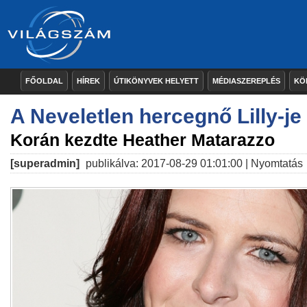
FŐOLDAL
HÍREK
ÚTIKÖNYVEK HELYETT
MÉDIASZEREPLÉS
KÖ
A Neveletlen hercegnő Lilly-je
Korán kezdte Heather Matarazzo
[superadmin]
publikálva: 2017-08-29 01:01:00 |
Nyomtatás