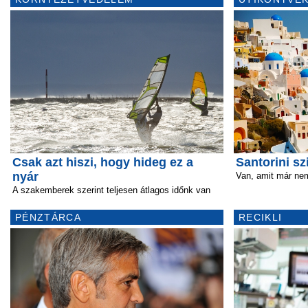
Csak azt hiszi, hogy hideg ez a
Santorini sz
nyár
Van, amit már nem
A szakemberek szerint teljesen átlagos időnk van
PÉNZTÁRCA
RECIKLI