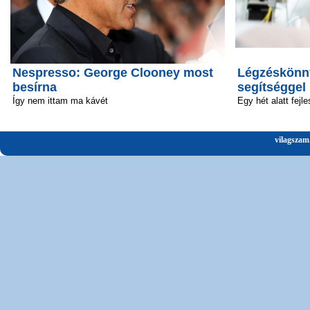
Nespresso: George Clooney most
Légzéskönny
besírna
segítséggel
Így nem ittam ma kávét
Egy hét alatt fejle
vilagszam