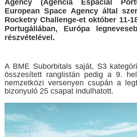
Agency (Agência Espacial Por
European Space Agency által szer
Rocketry Challenge-et október 11-18.
Portugáliában, Európa legnevese
részvételével.
A BME Suborbitals saját, S3 kategóri
összesített ranglistán pedig a 9. he
nemzetközi versenyen csupán a leg
bizonyuló 25 csapat indulhatott.