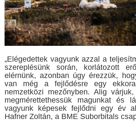
„Elégedettek vagyunk azzal a teljesít
szereplésünk során, korlátozott erőf
elérnünk, azonban úgy érezzük, hog
van még a fejlődésre egy ekkora 
nemzetközi mezőnyben. Alig várjuk,
megmérettethessük magunkat és lá
vagyunk képesek fejlődni egy év al
Hafner Zoltán, a BME Suborbitals csa