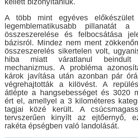
kellett bizonyítaniuk.
A több mint egyéves előkészület
legemblematikusabb pillanatát a 
összeszerelése és felbocsátása jel
bázisról. Mindez nem ment zökkenőm
összeszerelés sikertelen volt, ugyani
hiba miatt váratlanul beindult
mechanizmus. A probléma azonosít
károk javítása után azonban pár órá
végrehajtották a kilövést. A repül
átlépte a hangsebességet és 3020 
ért el, amellyel a 3 kilométeres kate
tagjai közé került. A csúcsmagas
tervszerűen kinyílt az ejtőernyő, e
rakéta épségben való landolását.