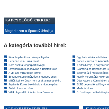
KAPCSOLÓDÓ CIKKEK:
Megérkezett a SpaceX űrhajója
A kategória további hírei:
Kína: bepillantás a holnap világába
Egy hátizsákkal a felhőkarc
Fedezze fel a Tisza-tavat!
Koncz Zsuzsa és Azahriah
Nem csak a tengerpart hívogat
A futball ereje, a pályán inn
Levendulaillatú csodavilág a Balaton fölött
Glamping és Balaton: ezt ke
A vb, ami milliárdokat termel
Szarvasűző messzeségek
Élményekkel teli hétvége a MondoConon
Marék Veronikától Kukorell
Milliók kelnek útra - nem csak a meccsekért
Díjat kapott a Könyvhéten
Japán és Korea beköltözik a Hungexpóra
ELTE Legendák a Könyvhé
Átalakult a sportzóna
Made in Vidék
Villák, legendák: időutazás a Balatonon
Ezüstöt nyert a Kodolányi
KÖRNYEZETVÉDELEM
ÚTIKÖNYVEK