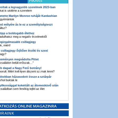
PIKÁNS
 voltak a legnagyobb szerelmek 2023-ban
kat is utolérte a szerelem
retette Marilyn Monroe ruháját Kardashian
 gyémántok
ked mélyére ás le ez a személyiségteszt
llsz?
i tipp a boldogabb élethez
adulhatsz meg a negatív érzelmektől
legizgalmasabb csillagjegy
k, miért!
3 csillagjegy őrjítően érzéki és szexi
vagy?
e keményen megvádolta Pittet
 családon belüli erőszak…”
bb dagad a Nagy Feró botrány!
orult: Miért kell ilyen álszent sz.rnak lenni?
 titokban házasodott össze a sztárpár
hol buktak le
yilkossággal kokettált az álomesküvő után
 családban sem fenékig tejfel az élet
ORAINK