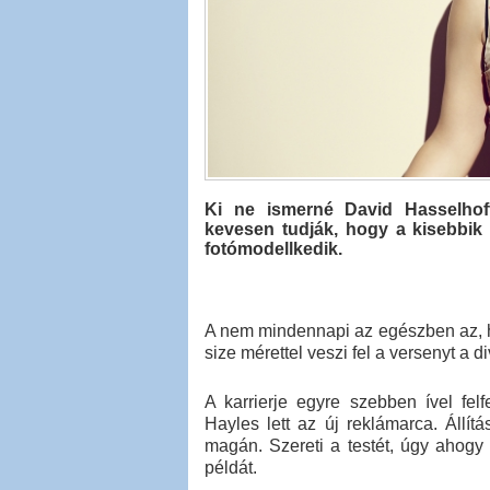
Ki ne ismerné David Hasselhoff
kevesen tudják, hogy a kisebbik 
fotómodellkedik.
A nem mindennapi az egészben az, h
size mérettel veszi fel a versenyt a di
A karrierje egyre szebben ível f
Hayles lett az új reklámarca. Állít
magán. Szereti a testét, úgy ahogy
példát.