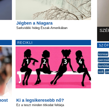
Jégben a Niagara
Sarkvidéki hideg Észak-Amerikában
SZÉ
RECIKLI
SZÓF
koreai
perzsiá
fertőtl
sok
pe
--
most
Ki a legsikeresebb nő?
Ez a teszt minden titkodat feltárja