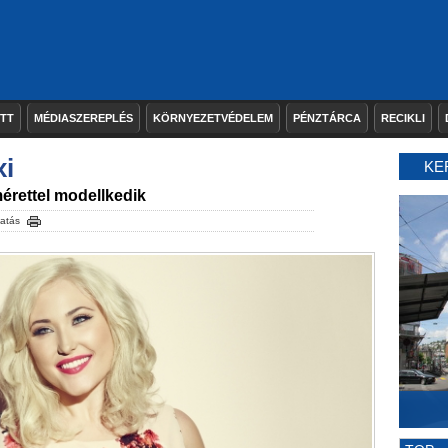
ETT
MÉDIASZEREPLÉS
KÖRNYEZETVÉDELEM
PÉNZTÁRCA
RECIKLI
xi
KE
mérettel modellkedik
atás