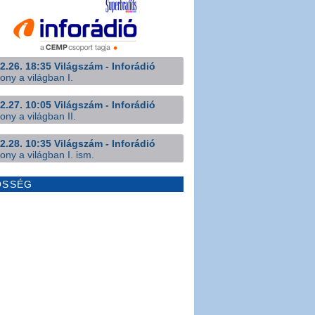
2.26. 18:35 Világszám - Inforádió
ony a világban I.
2.27. 10:05 Világszám - Inforádió
ony a világban II.
2.28. 10:35 Világszám - Inforádió
ony a világban I. ism.
ÖSSÉG