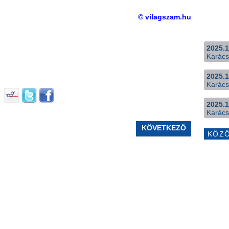
© vilagszam.hu
2025.1
Karács
2025.1
Karács
2025.1
Karács
KÖVETKEZŐ
KÖZ