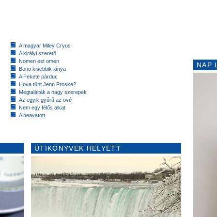
A magyar Miley Cryus
A királyi szerető
Nomen est omen
NAP 
Bono kisebbik lánya
A Fekete párduc
Hova tűnt Jenn Proske?
Megtalálták a nagy szerepek
Az egyik gyűrű az övé
Nem egy félős alkat
A beavatott
ÚTIKÖNYVEK HELYETT