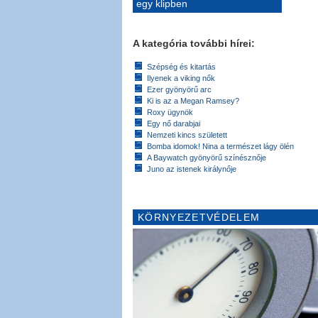
egy klipben
A kategória további hírei:
Szépség és kitartás
Ilyenek a viking nők
Ezer gyönyörű arc
Ki is az a Megan Ramsey?
Roxy ügynök
Egy nő darabjai
Nemzeti kincs született
Bomba idomok! Nina a természet lágy ölén
A Baywatch gyönyörű színésznője
Juno az istenek királynője
KÖRNYEZETVÉDELEM