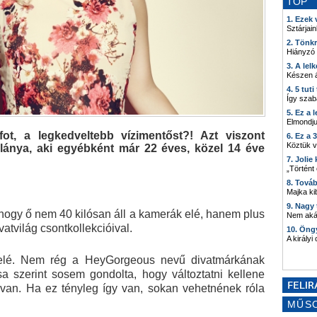
TOP
1. Ezek
Sztárjain
2. Tönk
Hiányzó
3. A lel
Készen á
4. 5 tut
Így szab
5. Ez a 
Elmondju
ot, a legkedveltebb vízimentőst?! Azt viszont
6. Ez a 
Köztük 
lánya, aki egyébként már 22 éves, közel 14 éve
7. Joli
„Történt
8. Tová
Majka kib
9. Nagy
ogy ő nem 40 kilósan áll a kamerák elé, hanem plus
Nem akár
vatvilág csontkollekcióival.
10. Öng
A királyi
elfelé. Nem rég a HeyGorgeous nevű divatmárkának
ása szerint sosem gondolta, hogy változtatni kellene
 van. Ha ez tényleg így van, sokan vehetnének róla
MŰS