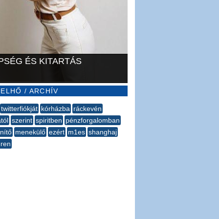
PSÉG ÉS KITARTÁS
ELHŐ / ARCHÍV
twitterfiókját
kórházba
ráckevén
tól
szerint
spiritben
pénzforgalomban
enítő
menekülő
ezért
m1es
shanghaj
ren