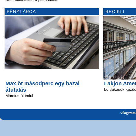
PÉNZTÁRCA
RECIKLI
Max öt másodperc egy hazai
Lakjon Amer
átutalás
Loftlakások kezd
Márciustól indul
vilagszam