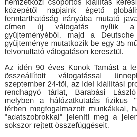
nemzetközi csoportos kiállítás keresi
közepétől napjaink égető globál
fenntarthatóság irányába mutató java
címen új válogatás nyílik a
gyűjteményéből, majd a Deutsche 
gyűjteménye mutatkozik be egy 35 m
felvonultató válogatáson keresztül.
Az idén 90 éves Konok Tamást a le
összeállított válogatással ün
szeptember 24-től, az idei kiállítási 
rendhagyó tárlat, Barabási László 
melyben a hálózatkutatás fizikus "
térben megfogalmazott munkákkal, há
"adatszobrokkal" jeleníti meg a jel
sokszor rejtett összefüggéseit.