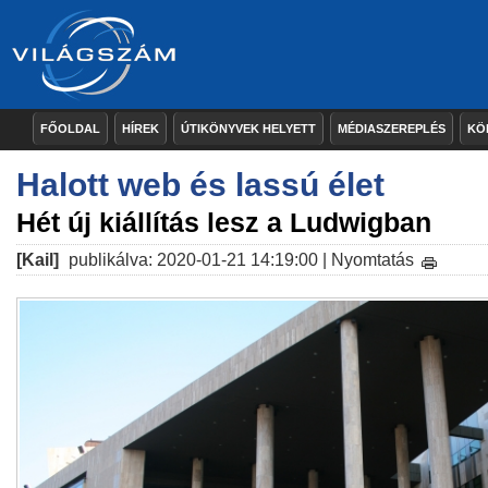
FŐOLDAL
HÍREK
ÚTIKÖNYVEK HELYETT
MÉDIASZEREPLÉS
KÖ
Halott web és lassú élet
Hét új kiállítás lesz a Ludwigban
[Kail]
publikálva: 2020-01-21 14:19:00 |
Nyomtatás