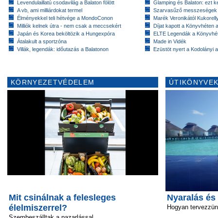
Levendulaillatú csodavilág a Balaton fölött
Glamping és Balaton: ezt ke
A vb, ami milliárdokat termel
Szarvasűző messzeségek
Élményekkel teli hétvége a MondoConon
Marék Veronikától Kukorell
Milliók kelnek útra - nem csak a meccsekért
Díjat kapott a Könyvhéten
Japán és Korea beköltözik a Hungexpóra
ELTE Legendák a Könyvhé
Átalakult a sportzóna
Made in Vidék
Villák, legendák: időutazás a Balatonon
Ezüstöt nyert a Kodolányi
KÖRNYEZETVÉDELEM
ÚTIKÖNYVEK
Mit csinálnak a felesleges
Nyaralás és
élelmiszerrel?
Hogyan tervezzü
Szembeszálltak a pazarlással