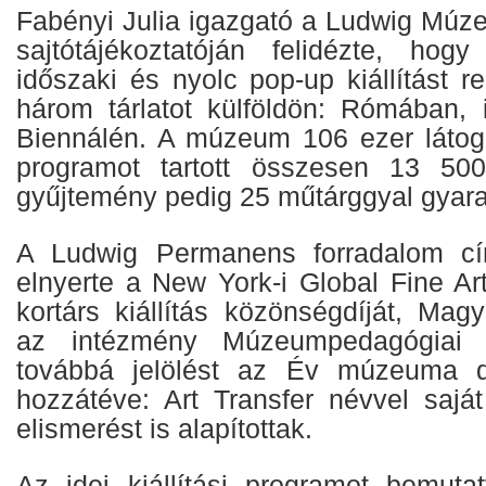
Fabényi Julia igazgató a Ludwig Múze
sajtótájékoztatóján felidézte, hog
időszaki és nyolc pop-up kiállítást r
három tárlatot külföldön: Rómában, i
Biennálén. A múzeum 106 ezer látoga
programot tartott összesen 13 500
gyűjtemény pedig 25 műtárggyal gyar
A Ludwig Permanens forradalom cím
elnyerte a New York-i Global Fine Ar
kortárs kiállítás közönségdíját, Mag
az intézmény Múzeumpedagógiai Ní
továbbá jelölést az Év múzeuma dí
hozzátéve: Art Transfer névvel saj
elismerést is alapítottak.
Az idei kiállítási programot bemuta