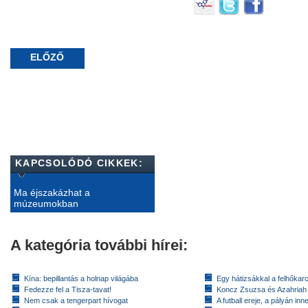
ELŐZŐ
KAPCSOLÓDÓ CIKKEK:
Ma éjszakázhat a
múzeumokban
A kategória további hírei:
Kína: bepillantás a holnap világába
Egy hátizsákkal a felhőkarc
Fedezze fel a Tisza-tavat!
Koncz Zsuzsa és Azahriah
Nem csak a tengerpart hívogat
A futball ereje, a pályán inn