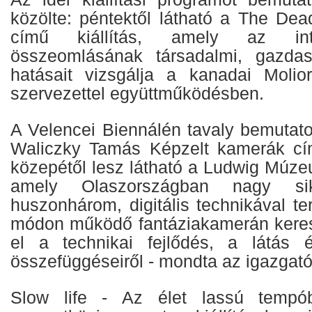
közölte: péntektől látható a The D
című kiállítás, amely az inte
összeomlásának társadalmi, gazdasá
hatásait vizsgálja a kanadai Molio
szervezettel együttműködésben.
A Velencei Biennálén tavaly bemutato
Waliczky Tamás Képzelt kamerák cím
közepétől lesz látható a Ludwig Múzeu
amely Olaszországban nagy sike
huszonhárom, digitális technikával te
módon működő fantáziakamerán keres
el a technikai fejlődés, a látás 
összefüggéseiről - mondta az igazgató
Slow life - Az élet lassú temp