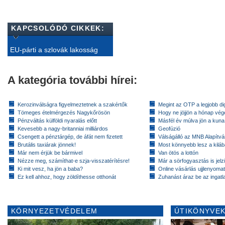
KAPCSOLÓDÓ CIKKEK:
EU-párti a szlovák lakosság
A kategória további hírei:
Kerozinválságra figyelmeztetnek a szakértők
Megint az OTP a legjobb dig
Tömeges ételmérgezés Nagykőrösön
Hogy ne jöjjön a hónap vé
Pénzváltás külföldi nyaralás előtt
Másfél év múlva jön a kuna
Kevesebb a nagy-britanniai milliárdos
Geofúzió
Csengett a pénztárgép, de áfát nem fizetett
Válságálló az MNB Alapítv
Brutális taxiárak jönnek!
Most könnyebb lesz a kiláb
Már nem érjük be bármivel
Van ötös a lottón
Nézze meg, számíthat-e szja-visszatérítésre!
Már a sörfogyasztás is jelzi
Ki mit vesz, ha jön a baba?
Online vásárlás ujjlenyomat
Ez kell ahhoz, hogy zöldíthesse otthonát
Zuhanást áraz be az ingatl
KÖRNYEZETVÉDELEM
ÚTIKÖNYVEK