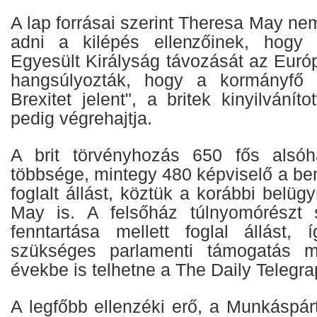
A lap forrásai szerint Theresa May ne
adni a kilépés ellenzőinek, hogy
Egyesült Királyság távozását az Európ
hangsúlyozták, hogy a kormányfő s
Brexitet jelent", a britek kinyilvánít
pedig végrehajtja.
A brit törvényhozás 650 fős alsó
többsége, mintegy 480 képviselő a be
foglalt állást, köztük a korábbi belüg
May is. A felsőház túlnyomórészt 
fenntartása mellett foglal állást,
szükséges parlamenti támogatás m
évekbe is telhetne a The Daily Telegra
A legfőbb ellenzéki erő, a Munkáspár