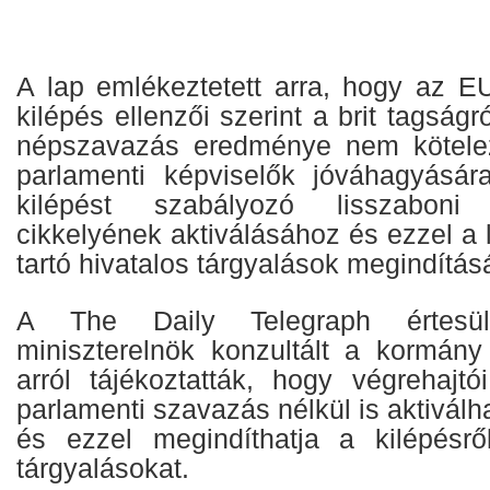
A lap emlékeztetett arra, hogy az EU
kilépés ellenzői szerint a brit tagságró
népszavazás eredménye nem kötele
parlamenti képviselők jóváhagyásá
kilépést szabályozó lisszaboni
cikkelyének aktiválásához és ezzel a l
tartó hivatalos tárgyalások megindítás
A The Daily Telegraph értesül
miniszterelnök konzultált a kormány 
arról tájékoztatták, hogy végrehajtó
parlamenti szavazás nélkül is aktiválha
és ezzel megindíthatja a kilépésrő
tárgyalásokat.