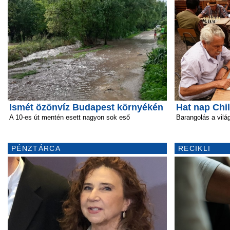
Ismét özönvíz Budapest környékén
Hat nap Chi
A 10-es út mentén esett nagyon sok eső
Barangolás a vil
PÉNZTÁRCA
RECIKLI