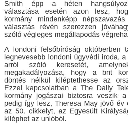
Smith épp a héten hangsúlyozta
választása esetén azon lesz, hog
kormány mindenképp népszavazás 
választás révén szerezzen jóváhagy
szóló végleges megállapodás végreha
A londoni felsőbíróság októberben t
legnevesebb londoni ügyvédi iroda, 
arról szóló keresetét, amelyn
megakadályozása, hogy a brit kor
döntés nélkül kiléptethesse az ors
Ezzel kapcsolatban a The Daily Tele
kormány jogászai biztosra veszik a
pedig így lesz, Theresa May jövő év e
az 50. cikkelyt, az Egyesült Királys
kiléphet az unióból.