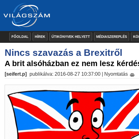
FŐOLDAL
HÍREK
ÚTIKÖNYVEK HELYETT
MÉDIASZEREPLÉS
KÖ
Nincs szavazás a Brexitről
A brit alsóházban ez nem lesz kérdé
[seifert.p]
publikálva: 2016-08-27 10:37:00 |
Nyomtatás