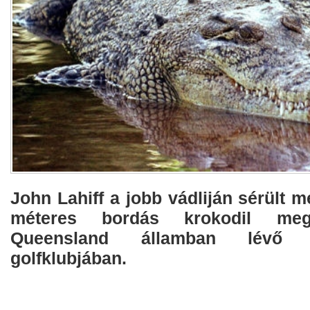
John Lahiff a jobb vádliján sérült m
méteres bordás krokodil me
Queensland államban lévő 
golfklubjában.