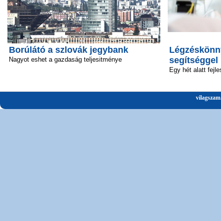
Borúlátó a szlovák jegybank
Légzéskönny
segítséggel
Nagyot eshet a gazdaság teljesitménye
Egy hét alatt fejle
vilagszam