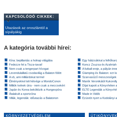
KAPCSOLÓDÓ CIKKEK:
Utazások az oroszlántól a
sípályákig
A kategória további hírei:
Kína: bepillantás a holnap világába
Egy hátizsákkal a felhőkarc
Fedezze fel a Tisza-tavat!
Koncz Zsuzsa és Azahriah
Nem csak a tengerpart hívogat
A futball ereje, a pályán inn
Levendulaillatú csodavilág a Balaton fölött
Glamping és Balaton: ezt ke
A vb, ami milliárdokat termel
Szarvasűző messzeségek
Élményekkel teli hétvége a MondoConon
Marék Veronikától Kukorell
Milliók kelnek útra - nem csak a meccsekért
Díjat kapott a Könyvhéten
Japán és Korea beköltözik a Hungexpóra
ELTE Legendák a Könyvhé
Átalakult a sportzóna
Made in Vidék
Villák, legendák: időutazás a Balatonon
Ezüstöt nyert a Kodolányi
KÖRNYEZETVÉDELEM
ÚTIKÖNYVEK