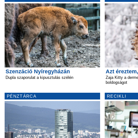
Szenzáció Nyíregyházán
Azt éreztem
Dupla szaporulat a kipusztulás szélén
Zaja Kitty a derm
boldogságot
PÉNZTÁRCA
RECIKLI