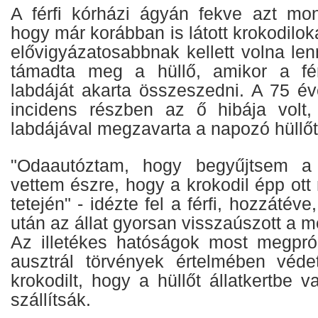
A férfi kórházi ágyán fekve azt mo
hogy már korábban is látott krokodilok
elővigyázatosabbnak kellett volna lenn
támadta meg a hüllő, amikor a fér
labdáját akarta összeszedni. A 75 éve
incidens részben az ő hibája volt,
labdájával megzavarta a napozó hüllőt
"Odaautóztam, hogy begyűjtsem a
vettem észre, hogy a krokodil épp ott 
tetején" - idézte fel a férfi, hozzátév
után az állat gyorsan visszaúszott a 
Az illetékes hatóságok most megpró
ausztrál törvények értelmében véde
krokodilt, hogy a hüllőt állatkertbe v
szállítsák.