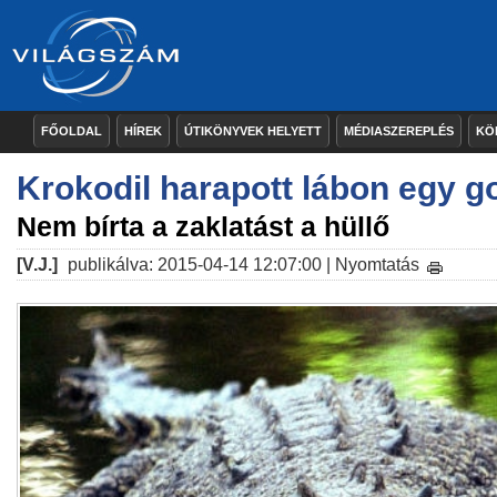
FŐOLDAL
HÍREK
ÚTIKÖNYVEK HELYETT
MÉDIASZEREPLÉS
KÖ
Krokodil harapott lábon egy go
Nem bírta a zaklatást a hüllő
[V.J.]
publikálva: 2015-04-14 12:07:00 |
Nyomtatás