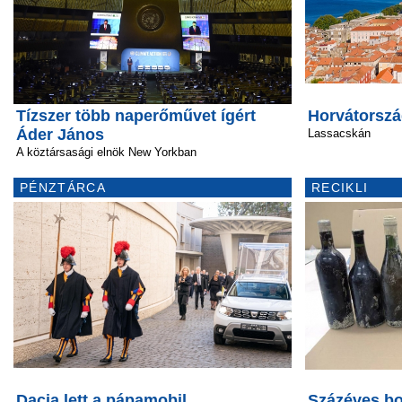
Tízszer több naperőművet ígért
Horvátorszá
Áder János
Lassacskán
A köztársasági elnök New Yorkban
PÉNZTÁRCA
RECIKLI
Dacia lett a pápamobil
Százéves bo