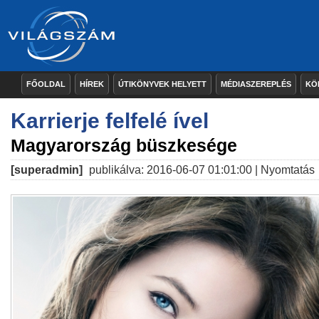
FŐOLDAL
HÍREK
ÚTIKÖNYVEK HELYETT
MÉDIASZEREPLÉS
KÖ
Karrierje felfelé ível
Magyarország büszkesége
[superadmin]
publikálva: 2016-06-07 01:01:00 |
Nyomtatás