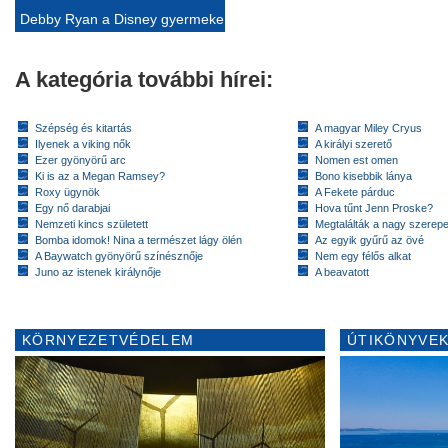
Debby Ryan a Disney gyermeke
A kategória további hírei:
Szépség és kitartás
A magyar Miley Cryus
Ilyenek a viking nők
A királyi szerető
Ezer gyönyörű arc
Nomen est omen
Ki is az a Megan Ramsey?
Bono kisebbik lánya
Roxy ügynök
A Fekete párduc
Egy nő darabjai
Hova tűnt Jenn Proske?
Nemzeti kincs született
Megtalálták a nagy szerep
Bomba idomok! Nina a természet lágy ölén
Az egyik gyűrű az övé
A Baywatch gyönyörű színésznője
Nem egy félős alkat
Juno az istenek királynője
A beavatott
KÖRNYEZETVÉDELEM
ÚTIKÖNYVEK