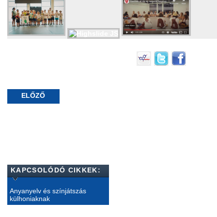
ELŐZŐ
KAPCSOLÓDÓ CIKKEK:
Anyanyelv és színjátszás
külhoniaknak