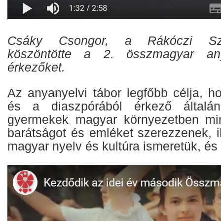
Csáky Csongor, a Rákóczi Sz
köszöntötte a 2. összmagyar any
érkezőket.
Az anyanyelvi tábor legfőbb célja, h
és a diaszpórából érkező általán
gyermekek magyar környezetben min
barátságot és emléket szerezzenek, i
magyar nyelv és kultúra ismeretük, és 