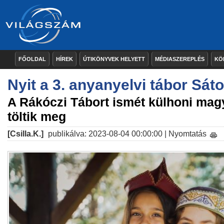
FŐOLDAL
HÍREK
ÚTIKÖNYVEK HELYETT
MÉDIASZEREPLÉS
KÖ
Nyit a 3. anyanyelvi tábor Sáto
A Rákóczi Tábort ismét külhoni mag
töltik meg
[Csilla.K.]
publikálva: 2023-08-04 00:00:00 |
Nyomtatás