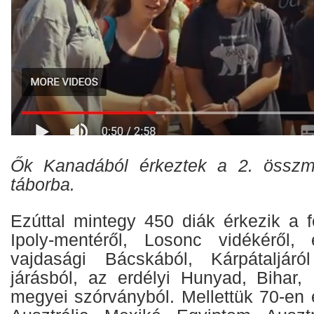
Ők Kanadából érkeztek a 2. összm
táborba.
Ezúttal mintegy 450 diák érkezik a f
Ipoly-mentéről, Losonc vidékéről
vajdasági Bácskából, Kárpátaljár
járásból, az erdélyi Hunyad, Bihar
megyei szórványból. Mellettük 70-en