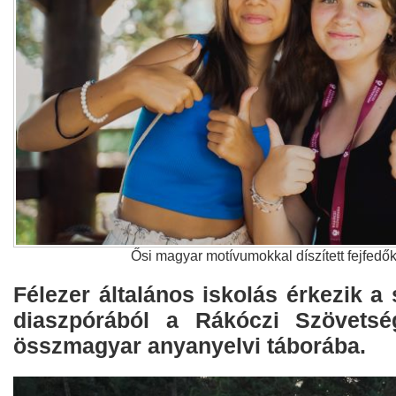
Ősi magyar motívumokkal díszített fejfedő
Félezer általános iskolás érkezik a
diaszpórából a Rákóczi Szövetsé
összmagyar anyanyelvi táborába.