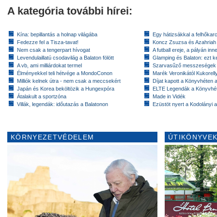
A kategória további hírei:
Kína: bepillantás a holnap világába
Egy hátizsákkal a felhőkarc
Fedezze fel a Tisza-tavat!
Koncz Zsuzsa és Azahriah
Nem csak a tengerpart hívogat
A futball ereje, a pályán inn
Levendulaillatú csodavilág a Balaton fölött
Glamping és Balaton: ezt ke
A vb, ami milliárdokat termel
Szarvasűző messzeségek
Élményekkel teli hétvége a MondoConon
Marék Veronikától Kukorell
Milliók kelnek útra - nem csak a meccsekért
Díjat kapott a Könyvhéten
Japán és Korea beköltözik a Hungexpóra
ELTE Legendák a Könyvhé
Átalakult a sportzóna
Made in Vidék
Villák, legendák: időutazás a Balatonon
Ezüstöt nyert a Kodolányi
KÖRNYEZETVÉDELEM
ÚTIKÖNYVEK