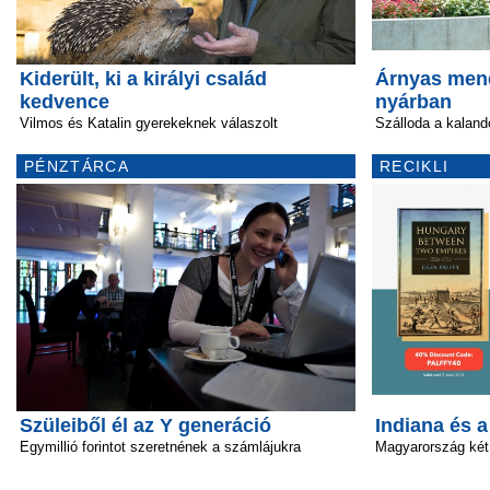
Kiderült, ki a királyi család
Árnyas mene
kedvence
nyárban
Vilmos és Katalin gyerekeknek válaszolt
Szálloda a kala
PÉNZTÁRCA
RECIKLI
Szüleiből él az Y generáció
Indiana és 
Egymillió forintot szeretnének a számlájukra
Magyarország két