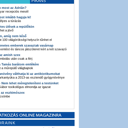
PIKÁNS
an most az Adrián?
yar recepciós mesél
ost inkább hagyja ki!
élyes a túrázás
etes ülések a repülőkön
ehet a jövő
en, amíg nem késő
t 100 világörökségi helyszín tűnhet el
enetes emberek szavaztak vasárnap
entést és táncos játszóteret kért a két szavazó
 az amish szex
ombolás után csak a férj
s Tamás barátom emlékére
 a műrepülő világbajnok
anövény válthatja ki az antibiotikumokat
sarkantyúka a 2013-as esztendő gyógynövénye
 - Nem lehet méregteleníteni a testünket
ábor toxikológus elmondja az igazat
n az eszkimószex
lcsönbe
ORAINK