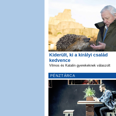
Kiderült, ki a királyi család
kedvence
Vilmos és Katalin gyerekeknek válaszolt
PÉNZTÁRCA