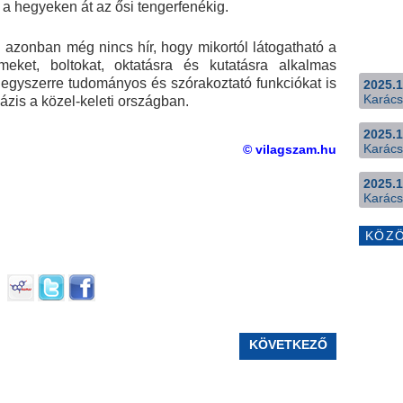
 a hegyeken át az ősi tengerfenékig.
 azonban még nincs hír, hogy mikortól látogatható a
rmeket, boltokat, oktatásra és kutatásra alkalmas
y egyszerre tudományos és szórakoztató funkciókat is
2025.1
Karács
zis a közel-keleti országban.
2025.1
Karács
© vilagszam.hu
2025.1
Karács
KÖZ
KÖVETKEZŐ