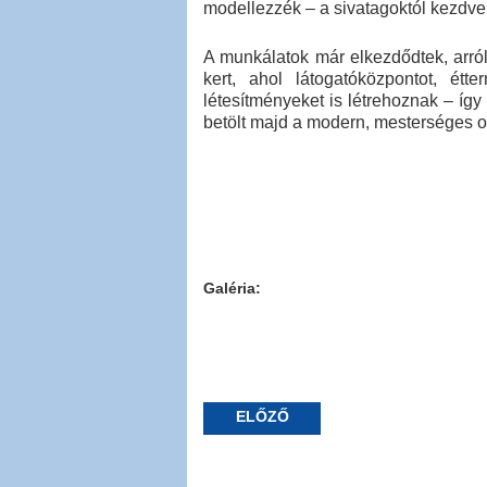
modellezzék – a sivatagoktól kezdve
A munkálatok már elkezdődtek, arról
kert, ahol látogatóközpontot, étte
létesítményeket is létrehoznak – íg
betölt majd a modern, mesterséges oá
Galéria:
ELŐZŐ