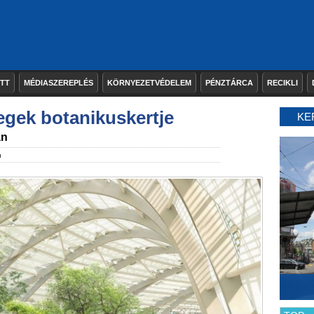
ETT
MÉDIASZEREPLÉS
KÖRNYEZETVÉDELEM
PÉNZTÁRCA
RECIKLI
egek botanikuskertje
KE
an