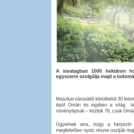
A sivatagban 1000 hektáron hoz
egyszerre szolgálja majd a tudomá
Maszkat városától körülbelül 30 kil
épül Omán és egyben a világ leg
növényfajnak – köztük 76, csak Omán
Ügyelnek arra, hogy a helyszín
megfelelően nyolc részre osztják maj