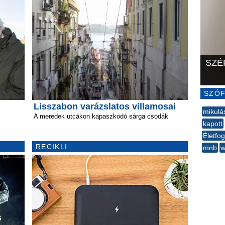
SZÉ
SZÓF
Lisszabon varázslatos villamosai
mikulá
A meredek utcákon kapaszkodó sárga csodák
kapott
Életfog
RECIKLI
mnb
w
--