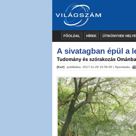
FŐOLDAL
HÍREK
ÚTIKÖNYVEK HELY
A sivatagban épül a l
Tudomány és szórakozás Ománb
[Kail]
publikálva: 2017-11-29 10:56:00 |
Nyomtatás