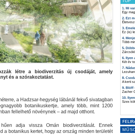
TOP
1. Mi v
Egy mag
2. Ezt m
Életvesz
3. Emel
Ez (is) l
4. Menj
Több min
5. Döbb
Zárcsökk
6. Ilyen
Két év t
7. Náda
zák létre a biodiverzitás új csodáját, amely
Lezuhant
nyt és a szórakoztatást.
8. Csod
A kerti 
9. Blöff
Zacher G
10. Ilye
ométerre, a Hadzsar-hegység lábánál fekvő sivatagban
Szex kö
nagyobb botanikuskertje, amely több, mint 1200
ban fellelhető növénynek – ad majd otthont.
 hűen adja vissza Omán biodiverzitását. Ennek
MŰS
d a botanikus kertet, hogy az ország minden területét