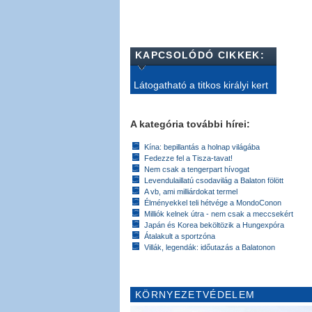
KAPCSOLÓDÓ CIKKEK:
Látogatható a titkos királyi kert
A kategória további hírei:
Kína: bepillantás a holnap világába
Fedezze fel a Tisza-tavat!
Nem csak a tengerpart hívogat
Levendulaillatú csodavilág a Balaton fölött
A vb, ami milliárdokat termel
Élményekkel teli hétvége a MondoConon
Milliók kelnek útra - nem csak a meccsekért
Japán és Korea beköltözik a Hungexpóra
Átalakult a sportzóna
Villák, legendák: időutazás a Balatonon
KÖRNYEZETVÉDELEM