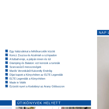
NAP 
Egy hátizsákkal a felhőkarcolók között
Koncz Zsuzsa és Azahriah a színpadon
A futball ereje, a pályán innen és túl
Glamping és Balaton: ezt keresik a turisták
Szarvasűző messzeségek
Marék Veronikától Kukorelly Endréig
Díjat kapott a Könyvhéten az ELTE Legendák
ELTE Legendák a Könyvhéten
Made in Vidék
Ezüstöt nyert a Kodolányi az Arany Glóbuszon
ÚTIKÖNYVEK HELYETT