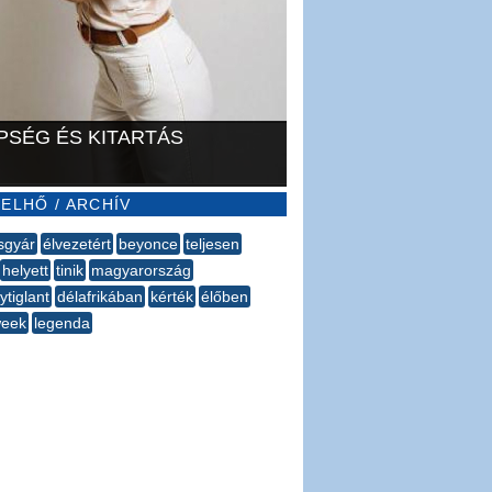
PSÉG ÉS KITARTÁS
ELHŐ / ARCHÍV
sgyár
élvezetért
beyonce
teljesen
helyett
tinik
magyarország
ytiglant
délafrikában
kérték
élőben
eek
legenda