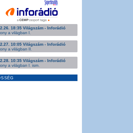
2.26. 18:35 Világszám - Inforádió
ony a világban I.
2.27. 10:05 Világszám - Inforádió
ony a világban II.
2.28. 10:35 Világszám - Inforádió
ony a világban I. ism.
ÖSSÉG