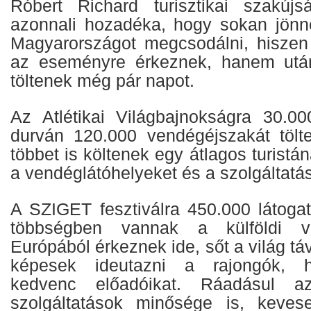
Róbert Richard turisztikai szakújs
azonnali hozadéka, hogy sokan jönn
Magyarországot megcsodálni, hisze
az eseményre érkeznek, hanem utána
töltenek még pár napot.
Az Atlétikai Világbajnokságra 30.0
durván 120.000 vendégéjszakát tölt
többet is költenek egy átlagos turistá
a vendéglátóhelyeket és a szolgáltatás
A SZIGET fesztiválra 450.000 látogat
többségben vannak a külföldi v
Európából érkeznek ide, sőt a világ táv
képesek ideutazni a rajongók, 
kedvenc előadóikat. Ráadásul a
szolgáltatások minősége is, keve