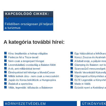
KAPCSOLÓDÓ CIKKEK:
Félidőben országosan jól teljesít
a turizmus
A kategória további hírei:
Kína: bepillantás a holnap világába
Egy hátizsákkal a felhőkarc
Fedezze fel a Tisza-tavat!
Koncz Zsuzsa és Azahriah
Nem csak a tengerpart hívogat
A futball ereje, a pályán inn
Levendulaillatú csodavilág a Balaton fölött
Glamping és Balaton: ezt ke
A vb, ami milliárdokat termel
Szarvasűző messzeségek
Élményekkel teli hétvége a MondoConon
Marék Veronikától Kukorell
Milliók kelnek útra - nem csak a meccsekért
Díjat kapott a Könyvhéten
Japán és Korea beköltözik a Hungexpóra
ELTE Legendák a Könyvhé
Átalakult a sportzóna
Made in Vidék
Villák, legendák: időutazás a Balatonon
Ezüstöt nyert a Kodolányi
KÖRNYEZETVÉDELEM
ÚTIKÖNYVEK