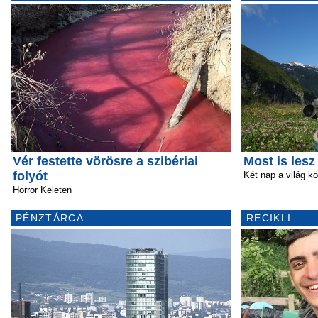
Vér festette vörösre a szibériai
Most is lesz
folyót
Két nap a világ kö
Horror Keleten
PÉNZTÁRCA
RECIKLI