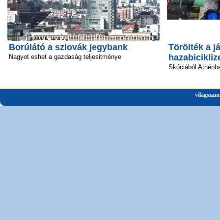
Borúlátó a szlovák jegybank
Törölték a já
hazabicikliz
Nagyot eshet a gazdaság teljesitménye
Skóciából Athénba
vilagszam