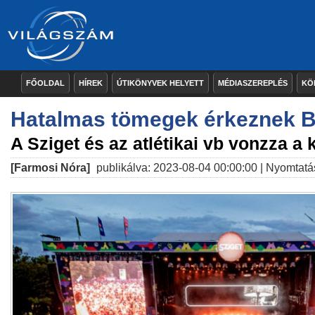
FŐOLDAL
HÍREK
ÚTIKÖNYVEK HELYETT
MÉDIASZEREPLÉS
KÖ
Hatalmas tömegek érkeznek 
A Sziget és az atlétikai vb vonzza a 
[Farmosi Nóra]
publikálva: 2023-08-04 00:00:00 |
Nyomtatá