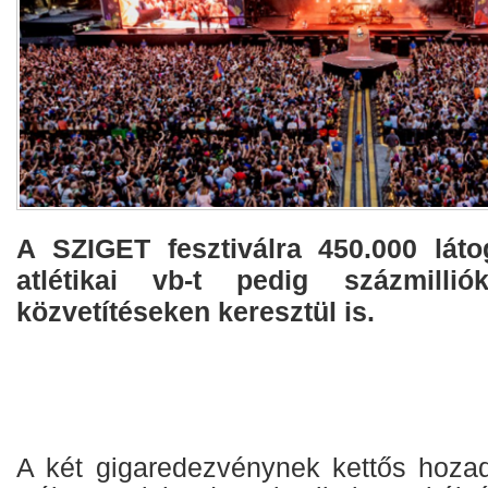
A SZIGET fesztiválra 45​0.000 láto
atlétikai vb-t pedig százmilli
közvetítéseken keresztül is.
A két gigaredezvénynek kettős hoza