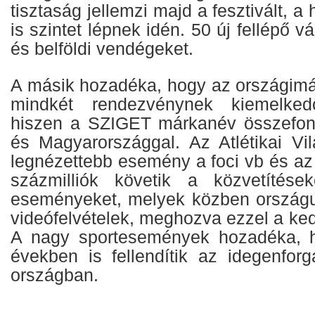
tisztaság jellemzi majd a fesztivált, a
is szintet lépnek idén. 50 új fellépő vá
és belföldi vendégeket.
A másik hozadéka, hogy az országim
mindkét rendezvénynek kiemelke
hiszen a SZIGET márkanév összefonó
és Magyarországgal. Az Atlétikai Vi
legnézettebb esemény a foci vb és az
százmilliók követik a közvetítése
eseményeket, melyek közben országun
videófelvételek, meghozva ezzel a ke
A nagy sportesemények hozadéka, 
években is fellendítik az idegenfor
országban.