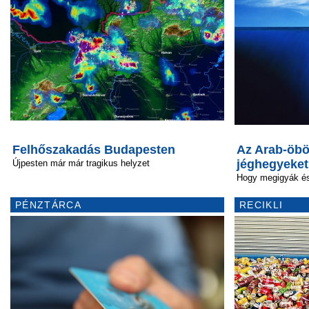
Felhőszakadás Budapesten
Az Arab-öbö
jéghegyeket
Újpesten már már tragikus helyzet
Hogy megigyák é
PÉNZTÁRCA
RECIKLI