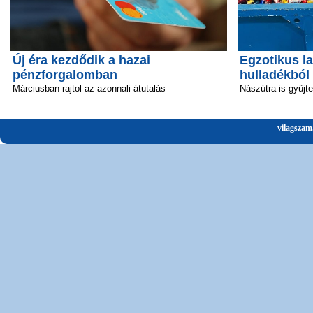
Új éra kezdődik a hazai
Egzotikus la
pénzforgalomban
hulladékból
Márciusban rajtol az azonnali átutalás
Nászútra is gyűjt
vilagszam