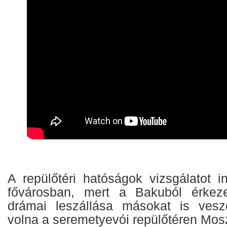
A repülőtéri hatóságok vizsgálatot i
fővárosban, mert a Bakuból érkeze
drámai leszállása másokat is veszé
volna a seremetyevói repülőtéren Mo