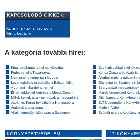
KAPCSOLÓDÓ CIKKEK:
Káoszt okoz a havazás
Moszkvában
A kategória további hírei:
Kína: bepillantás a holnap világába
Egy hátizsákkal a felhőkarc
Fedezze fel a Tisza-tavat!
Koncz Zsuzsa és Azahriah
Nem csak a tengerpart hívogat
A futball ereje, a pályán inn
Levendulaillatú csodavilág a Balaton fölött
Glamping és Balaton: ezt ke
A vb, ami milliárdokat termel
Szarvasűző messzeségek
Élményekkel teli hétvége a MondoConon
Marék Veronikától Kukorell
Milliók kelnek útra - nem csak a meccsekért
Díjat kapott a Könyvhéten
Japán és Korea beköltözik a Hungexpóra
ELTE Legendák a Könyvhé
Átalakult a sportzóna
Made in Vidék
Villák, legendák: időutazás a Balatonon
Ezüstöt nyert a Kodolányi
KÖRNYEZETVÉDELEM
ÚTIKÖNYVEK