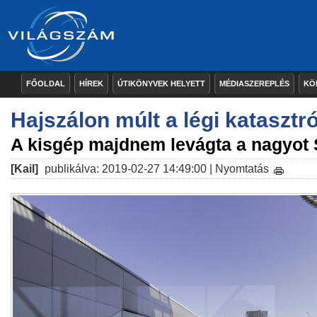
FŐOLDAL
HÍREK
ÚTIKÖNYVEK HELYETT
MÉDIASZEREPLÉS
KÖ
Hajszálon múlt a légi katasztr
A kisgép majdnem levágta a nagyot
[Kail]
publikálva: 2019-02-27 14:49:00 |
Nyomtatás