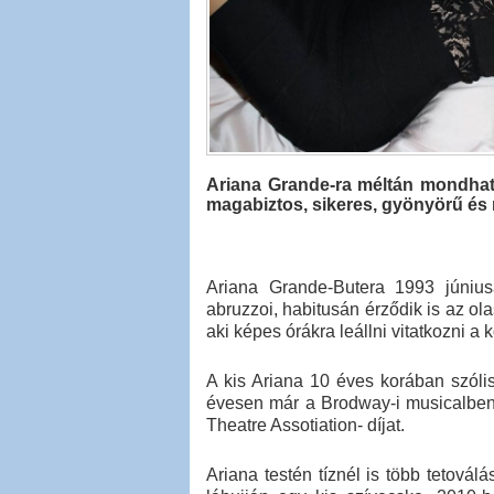
Ariana Grande-ra méltán mondhatju
magabiztos, sikeres, gyönyörű és
Ariana Grande-Butera 1993 júniusáb
abruzzoi, habitusán érződik is az ol
aki képes órákra leállni vitatkozni a
A kis Ariana 10 éves korában szóli
évesen már a Brodway-i musicalben,
Theatre Assotiation- díjat.
Ariana testén tíznél is több tetovál