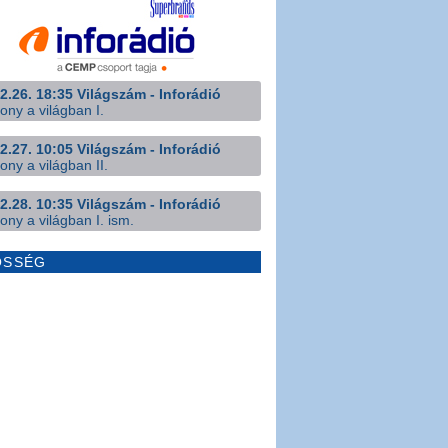
2.26. 18:35 Világszám - Inforádió
ony a világban I.
2.27. 10:05 Világszám - Inforádió
ony a világban II.
2.28. 10:35 Világszám - Inforádió
ony a világban I. ism.
ÖSSÉG