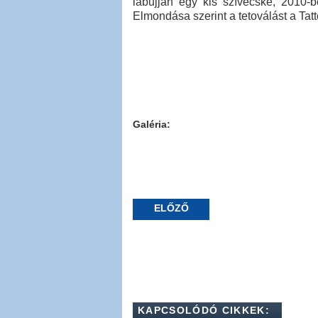
lábujján egy kis szívecske, 2010-b
Elmondása szerint a tetoválást a Tatt
Galéria:
ELŐZŐ
KAPCSOLÓDÓ CIKKEK: