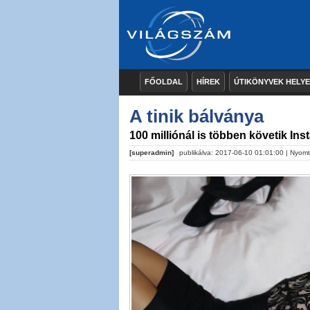
FŐOLDAL
HÍREK
ÚTIKÖNYVEK HELY
A tinik bálványa
100 milliónál is többen követik In
[superadmin]
publikálva: 2017-06-10 01:01:00 |
Nyomt