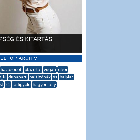
PSÉG ÉS KITARTÁS
ELHŐ / ARCHÍV
házasodott
utazókat
vegán
siker
t
ki
dunaparti
halálzónák
tíz
halpiac
st
21
térfigyelő
hagyomány