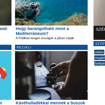
aúd-
Hogy barangolható most a
SZÉ
Mediterráneum?
A Földközi-tengeri országok a júliust várják
SZÓF
RECIKLI
vébén
megtel
belépé
--
an
Kávéhulladékkal mennek a buszok