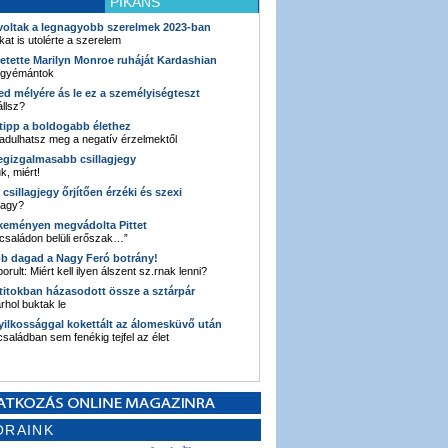
PIKÁNS
 voltak a legnagyobb szerelmek 2023-ban
kat is utolérte a szerelem
retette Marilyn Monroe ruháját Kardashian
 gyémántok
ked mélyére ás le ez a személyiségteszt
llsz?
i tipp a boldogabb élethez
adulhatsz meg a negatív érzelmektől
legizgalmasabb csillagjegy
k, miért!
3 csillagjegy őrjítően érzéki és szexi
vagy?
e keményen megvádolta Pittet
 családon belüli erőszak…”
bb dagad a Nagy Feró botrány!
orult: Miért kell ilyen álszent sz.rnak lenni?
 titokban házasodott össze a sztárpár
hol buktak le
yilkossággal kokettált az álomesküvő után
 családban sem fenékig tejfel az élet
ORAINK