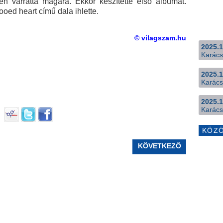
en varratta magára. Ekkor készítette első albumát.
ooed heart című dala ihlette.
© vilagszam.hu
2025.1
Karács
2025.1
Karács
2025.1
Karács
KÖZ
KÖVETKEZŐ