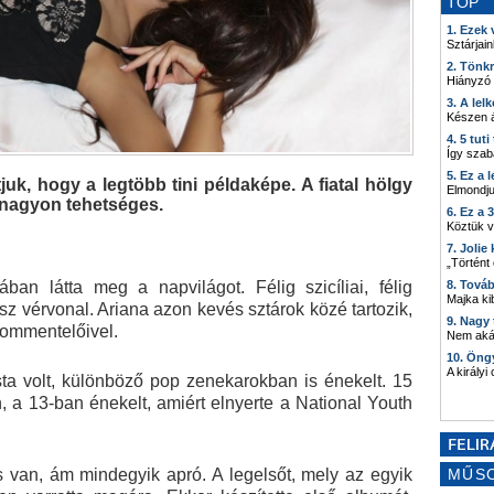
TOP
1. Ezek
Sztárjain
2. Tönk
Hiányzó
3. A lel
Készen á
4. 5 tut
Így szab
5. Ez a 
k, hogy a legtöbb tini példaképe. A fiatal hölgy
Elmondju
 nagyon tehetséges.
6. Ez a 
Köztük 
7. Joli
„Történt
an látta meg a napvilágot. Félig szicíliai, félig
8. Tová
Majka kib
asz vérvonal. Ariana azon kevés sztárok közé tartozik,
9. Nagy
 kommentelőivel.
Nem akár
10. Öng
A királyi
sta volt, különböző pop zenekarokban is énekelt. 15
 a 13-ban énekelt, amiért elnyerte a National Youth
ás van, ám mindegyik apró. A legelsőt, mely az egyik
MŰS