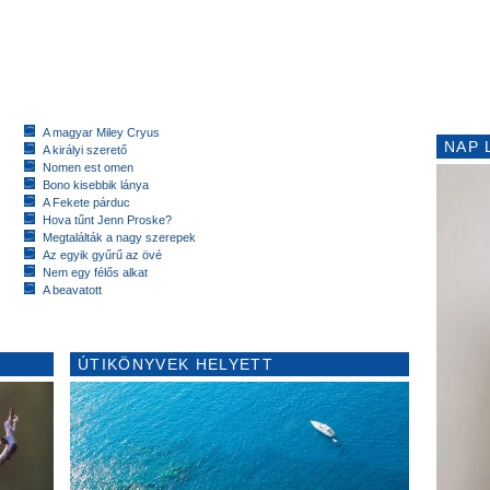
A magyar Miley Cryus
NAP 
A királyi szerető
Nomen est omen
Bono kisebbik lánya
A Fekete párduc
Hova tűnt Jenn Proske?
Megtalálták a nagy szerepek
Az egyik gyűrű az övé
Nem egy félős alkat
A beavatott
ÚTIKÖNYVEK HELYETT