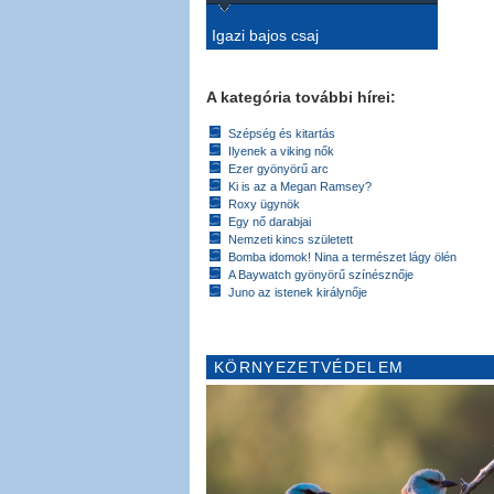
Igazi bajos csaj
A kategória további hírei:
Szépség és kitartás
Ilyenek a viking nők
Ezer gyönyörű arc
Ki is az a Megan Ramsey?
Roxy ügynök
Egy nő darabjai
Nemzeti kincs született
Bomba idomok! Nina a természet lágy ölén
A Baywatch gyönyörű színésznője
Juno az istenek királynője
KÖRNYEZETVÉDELEM