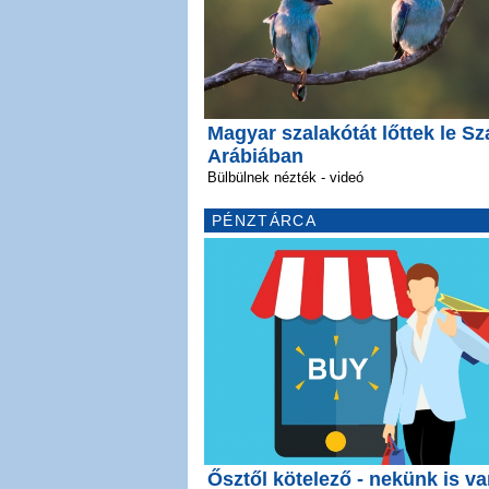
Magyar szalakótát lőttek le Sz
Arábiában
Bülbülnek nézték - videó
PÉNZTÁRCA
Ősztől kötelező - nekünk is v