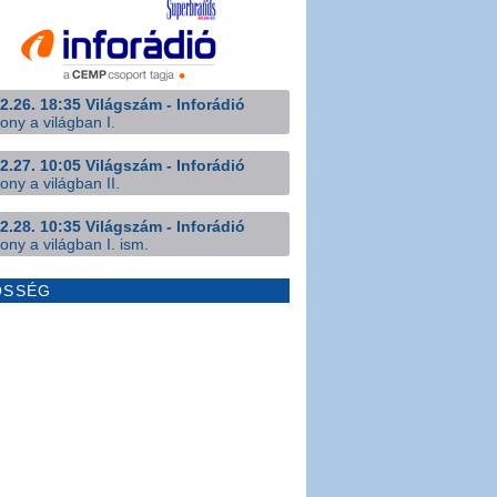
2.26. 18:35 Világszám - Inforádió
ony a világban I.
2.27. 10:05 Világszám - Inforádió
ony a világban II.
2.28. 10:35 Világszám - Inforádió
ony a világban I. ism.
ÖSSÉG