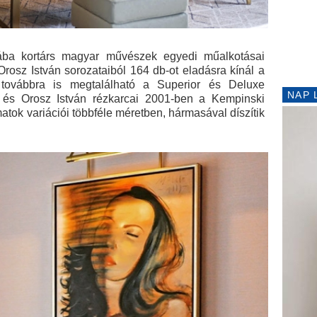
ába kortárs magyar művészek egyedi műalkotásai
Orosz István sorozataiból 164 db-ot eladásra kínál a
 továbbra is megtalálható a Superior és Deluxe
NAP 
i és Orosz István rézkarcai 2001-ben a Kempinski
tok variációi többféle méretben, hármasával díszítik