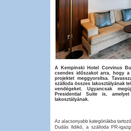
A Kempinski Hotel Corvinus Buda
csendes időszakot arra, hogy a h
projektet meggyorsítsa. Tavass
szálloda összes lakosztályának tel
vendégeket. Ugyancsak megúj
Presidential Suite is, amely
lakosztályának.
Az alacsonyabb kategóriákba tartozó 
Dudás Ildikó, a szálloda PR-igazga