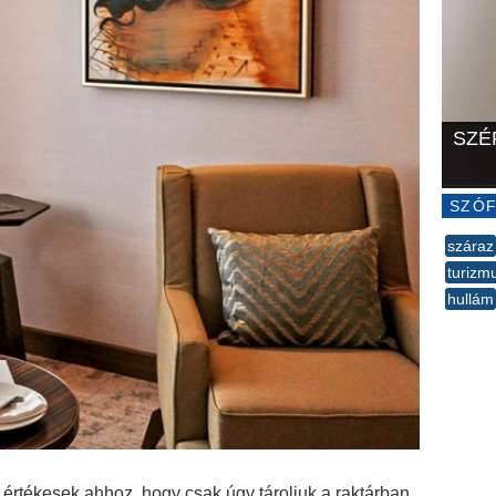
SZÉ
SZÓF
száraz
turizm
hullám
--
 értékesek ahhoz, hogy csak úgy tároljuk a raktárban,