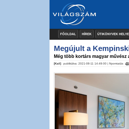
FŐOLDAL
HÍREK
ÚTIKÖNYVEK HELY
Megújult a Kempinsk
Még több kortárs magyar művész a
[Kail]
publikálva: 2021-08-11 14:49:00 |
Nyomtatás