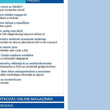
PIKÁNS
an most az Adrián?
yar recepciós mesél
ost inkább hagyja ki!
élyes a túrázás
etes ülések a repülőkön
ehet a jövő
en, amíg nem késő
t 100 világörökségi helyszín tűnhet el
enetes emberek szavaztak vasárnap
entést és táncos játszóteret kért a két szavazó
 az amish szex
ombolás után csak a férj
s Tamás barátom emlékére
 a műrepülő világbajnok
anövény válthatja ki az antibiotikumokat
sarkantyúka a 2013-as esztendő gyógynövénye
 - Nem lehet méregteleníteni a testünket
ábor toxikológus elmondja az igazat
n az eszkimószex
lcsönbe
ORAINK