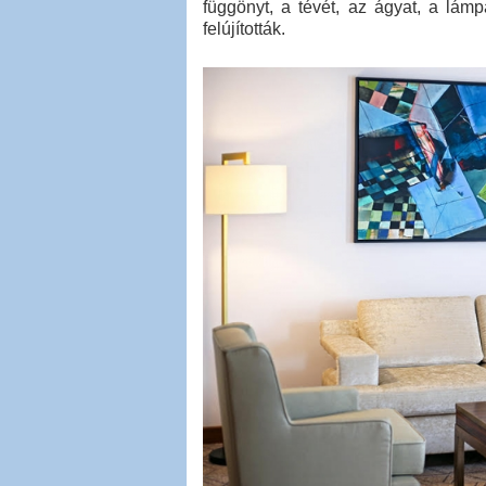
függönyt, a tévét, az ágyat, a lám
felújították.