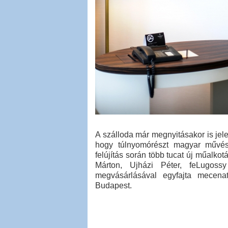
A szálloda már megnyitásakor is jel
hogy túlnyomórészt magyar művész
felújítás során több tucat új műalko
Márton, Ujházi Péter, feLugoss
megvásárlásával egyfajta mecena
Budapest.