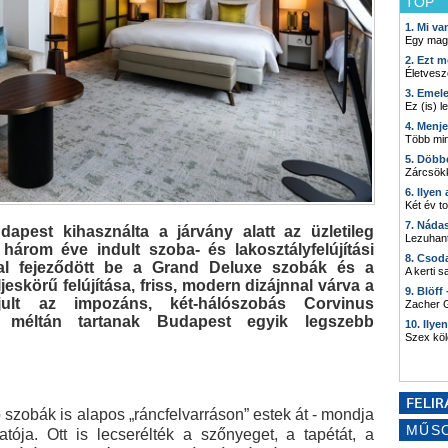
TOP
1. Mi v
Egy mag
2. Ezt m
Életvesz
3. Emel
Ez (is) l
4. Menj
Több min
5. Döbb
Zárcsökk
6. Ilyen
Két év t
7. Náda
pest kihasználta a járvány alatt az üzletileg
Lezuhant
árom éve indult szoba- és lakosztályfelújítási
8. Csod
zal fejeződött be a Grand Deluxe szobák és a
A kerti 
jeskörű felújítása, friss, modern dizájnnal várva a
9. Blöff
ult az impozáns, két-hálószobás Corvinus
Zacher G
et méltán tartanak Budapest egyik legszebb
10. Ilye
Szex kö
szobák is alapos „ráncfelvarráson” estek át - mondja
MŰS
tója. Ott is lecserélték a szőnyeget, a tapétát, a