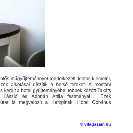
entős műgyűjteménnyel rendelkezett, fontos kiemelni,
ek alkotásai díszítik a belső tereket. A mostani
tás került a hotel gyűjteményébe, többek között Takáts
y László és Adorján Attila festményei. Ezek
túrát is megvalósít a Kempinski Hotel Corvinus
© vilagszam.hu