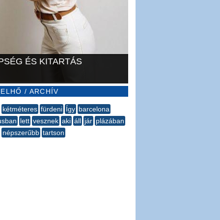
PSÉG ÉS KITARTÁS
ELHŐ / ARCHÍV
kétméteres
fürdeni
Így
barcelona
usban
lett
vesznek
aki
áll
jár
plázában
népszerűbb
tartson