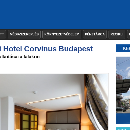
ETT
MÉDIASZEREPLÉS
KÖRNYEZETVÉDELEM
PÉNZTÁRCA
RECIKLI
i Hotel Corvinus Budapest
KE
lkotásai a falakon