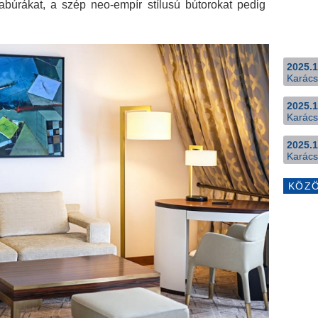
pabúrákat, a szép neo-empír stílusú bútorokat pedig
2025.1
Karács
2025.1
Karács
2025.1
Karács
KÖZ