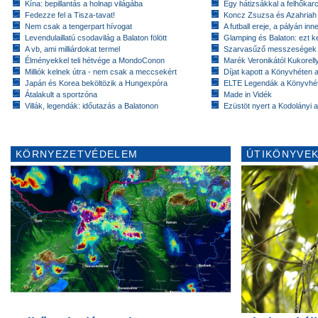
Kína: bepillantás a holnap világába
Egy hátizsákkal a felhőkarc
Fedezze fel a Tisza-tavat!
Koncz Zsuzsa és Azahriah
Nem csak a tengerpart hívogat
A futball ereje, a pályán inn
Levendulaillatú csodavilág a Balaton fölött
Glamping és Balaton: ezt ke
A vb, ami milliárdokat termel
Szarvasűző messzeségek
Élményekkel teli hétvége a MondoConon
Marék Veronikától Kukorell
Milliók kelnek útra - nem csak a meccsekért
Díjat kapott a Könyvhéten
Japán és Korea beköltözik a Hungexpóra
ELTE Legendák a Könyvhé
Átalakult a sportzóna
Made in Vidék
Villák, legendák: időutazás a Balatonon
Ezüstöt nyert a Kodolányi
KÖRNYEZETVÉDELEM
ÚTIKÖNYVEK