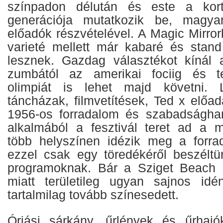
színpadon délután és este a kortá
generációja mutatkozik be, magya
előadók részvételével. A Magic Mirro
varieté mellett már kabaré és stan
lesznek. Gazdag választékot kínál 
zumbától az amerikai fociig és t
olimpiát is lehet majd követni. 
táncházak, filmvetítések, Ted x előa
1956-os forradalom és szabadsághar
alkalmából a fesztivál teret ad a 
több helyszínen idézik meg a forra
ezzel csak egy töredékéről beszélt
programoknak. Bár a Sziget Beach 
miatt területileg ugyan sajnos id
tartalmilag tovább színesedett.
Óriási sárkány, űrlények és űrhajó