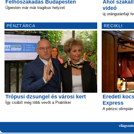
Felhőszakadás Budapesten
Ahol szakál
videó
Újpesten már már tragikus helyzet
új orángutánfajt 
PÉNZTÁRCA
RECIKLI
Trópusi dzsungel és városi kert
Eredeti kocs
Express
Így csábít még több vevőt a Praktiker
A párizsi olimpián
vilagszam