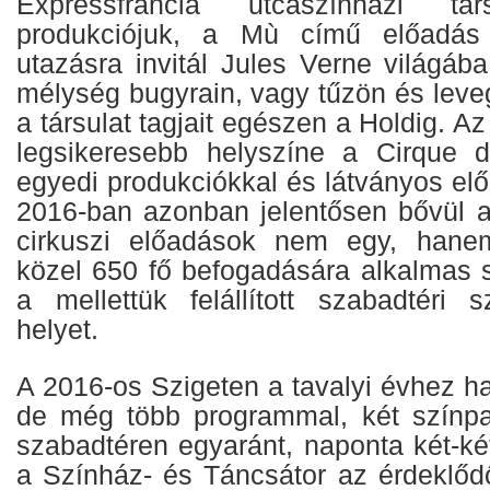
Expressfrancia utcaszínházi tár
produkciójuk, a Mù című előadás 
utazásra invitál Jules Verne világába,
mélység bugyrain, vagy tűzön és leve
a társulat tagjait egészen a Holdig. A
legsikeresebb helyszíne a Cirque d
egyedi produkciókkal és látványos el
2016-ban azonban jelentősen bővül a 
cirkuszi előadások nem egy, hane
közel 650 fő befogadására alkalmas s
a mellettük felállított szabadtéri
helyet.
A 2016-os Szigeten a tavalyi évhez h
de még több programmal, két színpa
szabadtéren egyaránt, naponta két-ké
a Színház- és Táncsátor az érdeklődő