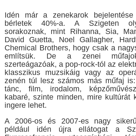
Idén már a zenekarok bejelentése e
bérletek 40%-a. A Szigeten oly
sorakoznak, mint Rihanna, Sia, M
David Guetta, Noel Gallagher, Har
Chemical Brothers, hogy csak a nagys
említsük. De a zenei műfajo
szerteágazóak, a pop-rock-tól az elekt
klasszikus muzsikáig vagy az oper
zenén túl lesz számos más műfaj is: 
tánc, film, irodalom, képzőművész
kabaré, szinte minden, mire kultúrát
ingere lehet.
A 2006-os és 2007-es nagy sikerű
például idén újra ellátogat a Sz