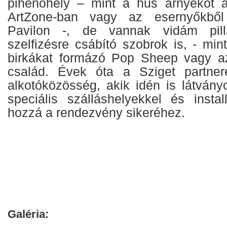
pihenőhely – mint a hűs árnyékot 
ArtZone-ban vagy az esernyőkből
Pavilon -, de vannak vidám pilla
szelfizésre csábító szobrok is, - mi
birkákat formázó Pop Sheep vagy a
család. Évek óta a Sziget partne
alkotóközösség, akik idén is látvány
speciális szálláshelyekkel és instal
hozzá a rendezvény sikeréhez.
Galéria: