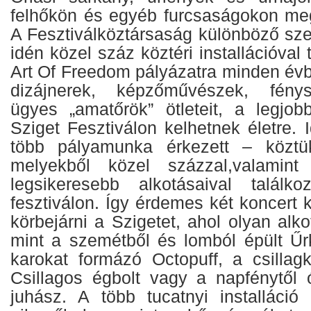
felhőkön és egyéb furcsaságokon me
A Fesztiválköztársaság különböző sze
idén közel száz köztéri installációval
Art Of Freedom pályázatra minden évb
dizájnerek, képzőművészek, fény
ügyes „amatőrök” ötleteit, a legjo
Sziget Fesztiválon kelhetnek életre. 
több pályamunka érkezett – köztük
melyekből közel százzal,valamin
legsikeresebb alkotásaival talál
fesztiválon. Így érdemes két koncert 
körbejárni a Szigetet, ahol olyan alko
mint a szemétből és lomból épült Űr
karokat formázó Octopuff, a csilla
Csillagos égbolt vagy a napfénytől
juhász. A több tucatnyi installáci