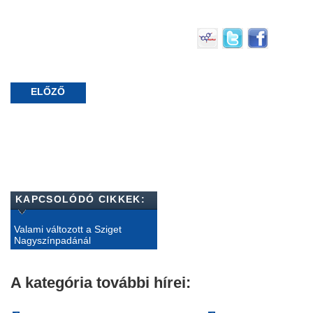
ELŐZŐ
KAPCSOLÓDÓ CIKKEK:
Valami változott a Sziget
Nagyszínpadánál
A kategória további hírei: