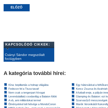
ELŐZŐ
KAPCSOLÓDÓ CIKKEK:
Csányi Sándor megszólalt
fociügyben
A kategória további hírei:
Kína: bepillantás a holnap világába
Egy hátizsákkal a felhőkarc
Fedezze fel a Tisza-tavat!
Koncz Zsuzsa és Azahriah
Nem csak a tengerpart hívogat
A futball ereje, a pályán inn
Levendulaillatú csodavilág a Balaton fölött
Glamping és Balaton: ezt ke
A vb, ami milliárdokat termel
Szarvasűző messzeségek
Élményekkel teli hétvége a MondoConon
Marék Veronikától Kukorell