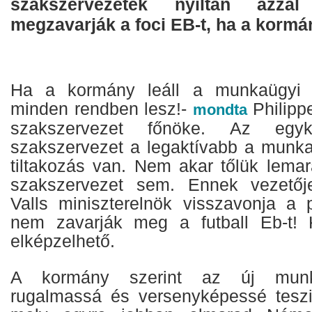
szakszervezetek nyíltan azzal 
megzavarják a foci EB-t, ha a kormá
Ha a kormány leáll a munkaügyi r
minden rendben lesz!-
Philipp
mondta
szakszervezet főnöke. Az egyk
szakszervezet a legaktívabb a munkaü
tiltakozás van. Nem akar tőlük lema
szakszervezet sem. Ennek vezetője 
Valls miniszterelnök visszavonja a p
nem zavarják meg a futball Eb-t!
elképzelhető.
A kormány szerint az új munk
rugalmassá és versenyképessé teszi