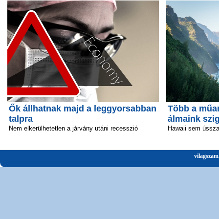
Ők állhatnak majd a leggyorsabban
Több a műan
talpra
álmaink szi
Nem elkerülhetetlen a járvány utáni recesszió
Hawaii sem ússz
vilagszam