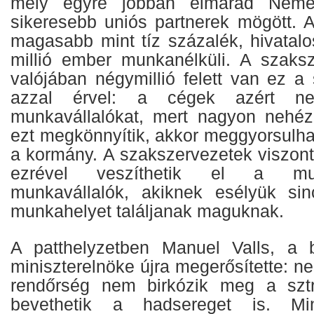
mely egyre jobban elmarad Néme
sikeresebb uniós partnerek mögött. 
magasabb mint tíz százalék, hivatalo
millió ember munkanélküli. A szaksz
valójában négymillió felett van ez 
azzal érvel: a cégek azért n
munkavállalókat, mert nagyon nehéz
ezt megkönnyítik, akkor meggyorsulhat a
a kormány. A szakszervezetek viszont
ezrével veszíthetik el a mu
munkavállalók, akiknek esélyük sin
munkahelyet találjanak maguknak.
A patthelyzetben Manuel Valls, a b
miniszterelnöke újra megerősítette: n
rendőrség nem birkózik meg a sztrá
bevethetik a hadsereget is. Mi