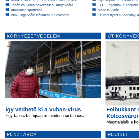
Milliók kelnek útra - nem csak a meccsekért
Díjat kapott a Könyvhéten
Japán és Korea beköltözik a Hungexpóra
ELTE Legendák a Könyvhé
Átalakult a sportzóna
Made in Vidék
Villák, legendák: időutazás a Balatonon
Ezüstöt nyert a Kodolányi
KÖRNYEZETVÉDELEM
ÚTIKÖNYVEK
Így védhető ki a Vuhan-vírus
Felbukkant 
Kolozsváro
Egy tapasztalt újságíró mindennapi tanácsai
Megatalálták a kor
PÉNZTÁRCA
RECIKLI