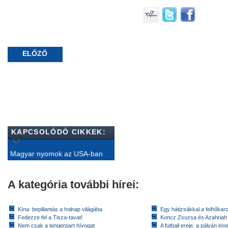
ELŐZŐ
KAPCSOLÓDÓ CIKKEK:
Magyar nyomok az USA-ban
A kategória további hírei:
Kína: bepillantás a holnap világába
Egy hátizsákkal a felhőkarc
Fedezze fel a Tisza-tavat!
Koncz Zsuzsa és Azahriah
Nem csak a tengerpart hívogat
A futball ereje, a pályán inn