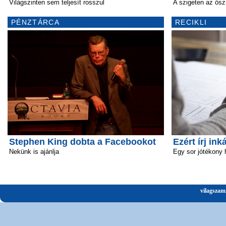
Világszinten sem teljesít rosszul
A szigeten az ősz
PÉNZTÁRCA
RECIKLI
Stephen King dobta a Facebookot
Ezért írj ink
Nekünk is ajánlja
Egy sor jótékony 
vilagszam