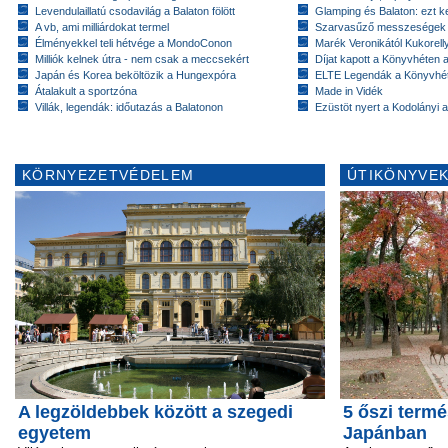
Levendulaillatú csodavilág a Balaton fölött
Glamping és Balaton: ezt ke
A vb, ami milliárdokat termel
Szarvasűző messzeségek
Élményekkel teli hétvége a MondoConon
Marék Veronikától Kukorell
Milliók kelnek útra - nem csak a meccsekért
Díjat kapott a Könyvhéten
Japán és Korea beköltözik a Hungexpóra
ELTE Legendák a Könyvhé
Átalakult a sportzóna
Made in Vidék
Villák, legendák: időutazás a Balatonon
Ezüstöt nyert a Kodolányi
KÖRNYEZETVÉDELEM
ÚTIKÖNYVEK
A legzöldebbek között a szegedi
5 őszi termé
egyetem
Japánban