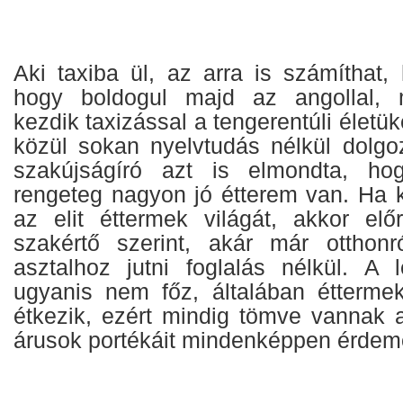
Aki taxiba ül, az arra is számíthat,
hogy boldogul majd az angollal, 
kezdik taxizással a tengerentúli életüke
közül sokan nyelvtudás nélkül dolgoz
szakújságíró azt is elmondta, h
rengeteg nagyon jó étterem van. Ha k
az elit éttermek világát, akkor előr
szakértő szerint, akár már otthonr
asztalhoz jutni foglalás nélkül. A 
ugyanis nem főz, általában étterme
étkezik, ezért mindig tömve vannak a
árusok portékáit mindenképpen érdeme