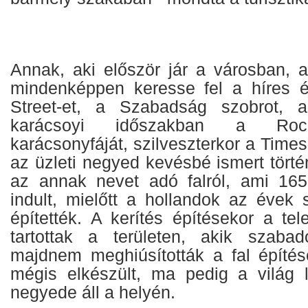
Annak, aki először jár a városban, a
mindenképpen keresse fel a híres é
Street-et, a Szabadság szobrot, a
karácsoyi időszakban a Rock
karácsonyfáját, szilveszterkor a Times
az üzleti negyed kevésbé ismert történ
az annak nevet adó falról, ami 165
indult, mielőtt a hollandok az évek 
építették. A kerítés építésekor a te
tartottak a területen, akik szaba
majdnem meghiúsították a fal építésé
mégis elkészült, ma pedig a világ l
negyede áll a helyén.