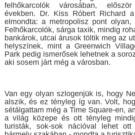
felhőkarcolók városában, előszö
években. Dr. Kiss Róbert Richard 
elmondta: a metropolisz pont olyan, 
Felhőkarcolók, sárga taxik, mindig ro
bankárok, utcai árusok töltik meg az u
helyszínek, mint a Greenwich Villa
Park pedig ismerősek lehetnek a soroz
aki sosem járt még a városban.
Van egy olyan szlogenjük is, hogy 
alszik, és ez tényleg íg van. Volt, ho
sétálgattam még a Time Square-en, am
a világ közepe és ott tényleg mind
turisták, sok-sok nációval lehet ott
bármely szakában - mondta a turisztik