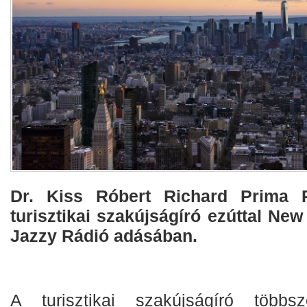
Dr. Kiss Róbert Richard Prima P
turisztikai szakújságíró ezúttal New
Jazzy Rádió adásában.
A turisztikai szakújságíró több