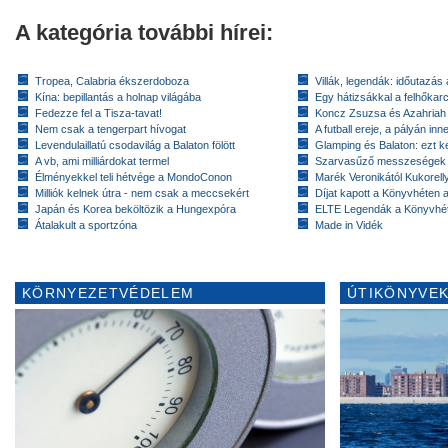
A kategória további hírei:
Tropea, Calabria ékszerdoboza
Villák, legendák: időutazás
Kína: bepillantás a holnap világába
Egy hátizsákkal a felhőkarc
Fedezze fel a Tisza-tavat!
Koncz Zsuzsa és Azahriah
Nem csak a tengerpart hívogat
A futball ereje, a pályán inn
Levendulaillatú csodavilág a Balaton fölött
Glamping és Balaton: ezt ke
A vb, ami milliárdokat termel
Szarvasűző messzeségek
Élményekkel teli hétvége a MondoConon
Marék Veronikától Kukorell
Milliók kelnek útra - nem csak a meccsekért
Díjat kapott a Könyvhéten
Japán és Korea beköltözik a Hungexpóra
ELTE Legendák a Könyvhé
Átalakult a sportzóna
Made in Vidék
KÖRNYEZETVÉDELEM
ÚTIKÖNYVEK