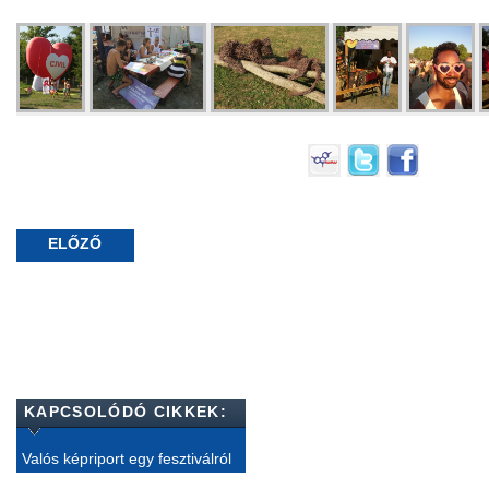
ELŐZŐ
KAPCSOLÓDÓ CIKKEK:
Valós képriport egy fesztiválról