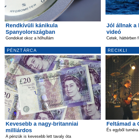
Rendkívüli kánikula
Jól állnak a
Spanyolországban
videó
Gondokat okoz a hőhullám
Cetek, háttérben 
PÉNZTÁRCA
RECIKLI
Kevesebb a nagy-britanniai
Feltámad a 
milliárdos
És egyből turnéra 
A pénzük is kevesebb lett tavaly óta