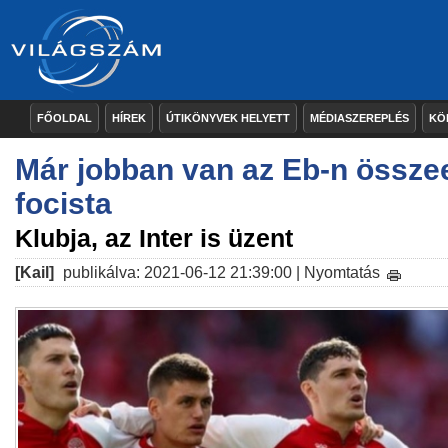
FŐOLDAL
HÍREK
ÚTIKÖNYVEK HELYETT
MÉDIASZEREPLÉS
KÖ
Már jobban van az Eb-n össze
focista
Klubja, az Inter is üzent
[Kail]
publikálva: 2021-06-12 21:39:00 |
Nyomtatás