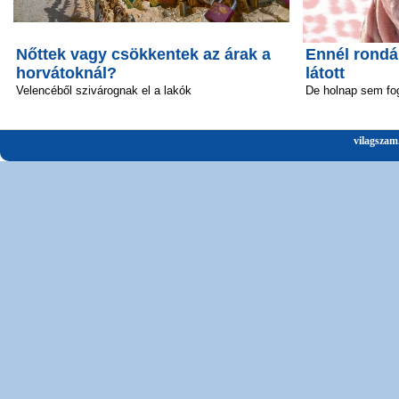
Nőttek vagy csökkentek az árak a
Ennél rond
horvátoknál?
látott
Velencéből szivárognak el a lakók
De holnap sem fo
vilagszam