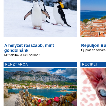
A helyzet rosszabb, mint
Repüljön Bu
gondolnánk
Új járat az Adriára
Mit találtak a Déli-sarkon?
PÉNZTÁRCA
RECIKLI