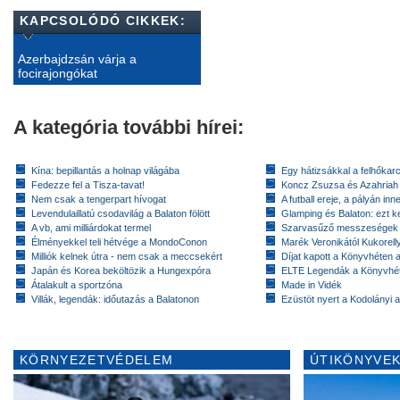
KAPCSOLÓDÓ CIKKEK:
Azerbajdzsán várja a
focirajongókat
A kategória további hírei:
Kína: bepillantás a holnap világába
Egy hátizsákkal a felhőkarc
Fedezze fel a Tisza-tavat!
Koncz Zsuzsa és Azahriah
Nem csak a tengerpart hívogat
A futball ereje, a pályán inn
Levendulaillatú csodavilág a Balaton fölött
Glamping és Balaton: ezt ke
A vb, ami milliárdokat termel
Szarvasűző messzeségek
Élményekkel teli hétvége a MondoConon
Marék Veronikától Kukorell
Milliók kelnek útra - nem csak a meccsekért
Díjat kapott a Könyvhéten
Japán és Korea beköltözik a Hungexpóra
ELTE Legendák a Könyvhé
Átalakult a sportzóna
Made in Vidék
Villák, legendák: időutazás a Balatonon
Ezüstöt nyert a Kodolányi
KÖRNYEZETVÉDELEM
ÚTIKÖNYVEK