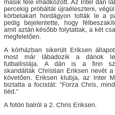
másik fele imádkozott. Az Inter dán l
percekig próbáltál újraéleszteni, végül
körbetakart hordágyon tolták le a 
pedig bejelentette, hogy félbeszakí
amit aztán később folytattak, a két c
megfelelően.
A kórházban sikerült Eriksen állapotá
most már lábadozik a dánok le
futballistája. A dán is a finn s
skandálták Christian Eriksen nevét 
követően. Eriksen klubja, az Inter M
biztatta a focistát: "Forza Chris, mi
tiéd."
A fotón balról a 2. Chris Eriksen.