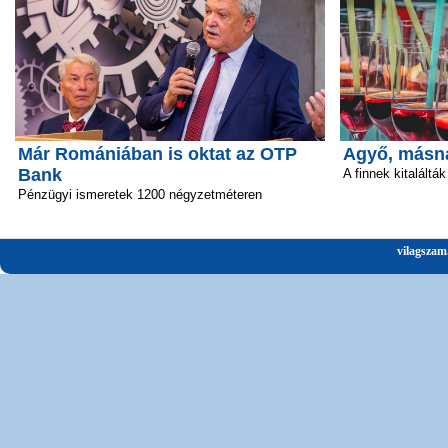
Már Romániában is oktat az OTP
Agyő, másn
Bank
A finnek kitalálták
Pénzügyi ismeretek 1200 négyzetméteren
vilagszam