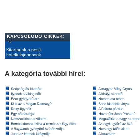
KAPCSOLÓDÓ CIKKEK:
Kitartanak a pesti
hoteltulajdonosok
A kategória további hírei:
Szépség és kitartás
A magyar Miley Cryus
Ilyenek a viking nők
A királyi szerető
Ezer gyönyörű arc
Nomen est omen
Ki is az a Megan Ramsey?
Bono kisebbik lánya
Roxy ügynök
A Fekete párduc
Egy nő darabjai
Hova tűnt Jenn Proske?
Nemzeti kincs született
Megtalálták a nagy szerep
Bomba idomok! Nina a természet lágy ölén
Az egyik gyűrű az övé
A Baywatch gyönyörű színésznője
Nem egy félős alkat
Juno az istenek királynője
A beavatott