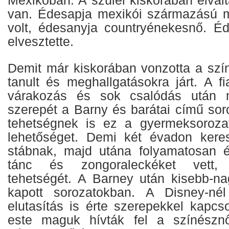
Mexikóban. A szülei kiskorában elválta
van. Édesapja mexikói származású 
volt, édesanyja countryénekesnő. É
elvesztette.
Demit már kiskorában vonzotta a szín
tanult és meghallgatásokra járt. A f
várakozás és sok csalódás után 
szerepét a Barny és barátai című so
tehetségnek is ez a gyermeksorozat
lehetőséget. Demi két évadon keres
stábnak, majd utána folyamatosan én
tánc és zongoraleckéket vett, 
tehetségét. A Barney után kisebb-n
kapott sorozatokban. A Disney-né
elutasítás is érte szerepekkel kapcs
este maguk hívták fel a színészn