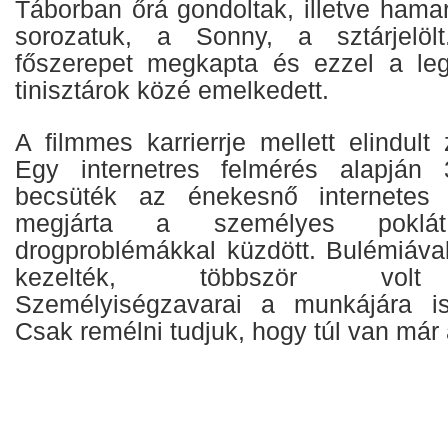
Táborban őrá gondoltak, illetve hama
sorozatuk, a Sonny, a sztárjelöl
főszerepet megkapta és ezzel a legf
tinisztárok közé emelkedett.
A filmmes karrierrje mellett elindult 
Egy internetres felmérés alapján 3
becsüték az énekesnő internetes 
megjárta a személyes poklá
drogproblémákkal küzdött. Bulémiáva
kezelték, többször volt 
Személyiségzavarai a munkájára is 
Csak remélni tudjuk, hogy túl van már