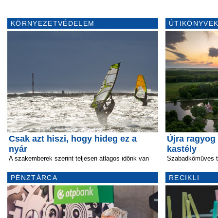
KÖRNYEZETVÉDELEM
ÚTIKÖNYVEK
Csak azt hiszi, hogy hideg ez a
Újra ragyog 
nyár
kastély
A szakemberek szerint teljesen átlagos időnk van
Szabadkőműves tár
PÉNZTÁRCA
RECIKLI