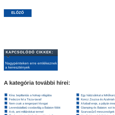
ELŐZŐ
KAPCSOLÓDÓ CIKKEK:
Nagypénteken erre emlékeznek
a keresztények
A kategória további hírei:
Kína: bepillantás a holnap világába
Egy hátizsákkal a felhőkarc
Fedezze fel a Tisza-tavat!
Koncz Zsuzsa és Azahriah
Nem csak a tengerpart hívogat
A futball ereje, a pályán inn
Levendulaillatú csodavilág a Balaton fölött
Glamping és Balaton: ezt ke
A vb, ami milliárdokat termel
Szarvasűző messzeségek