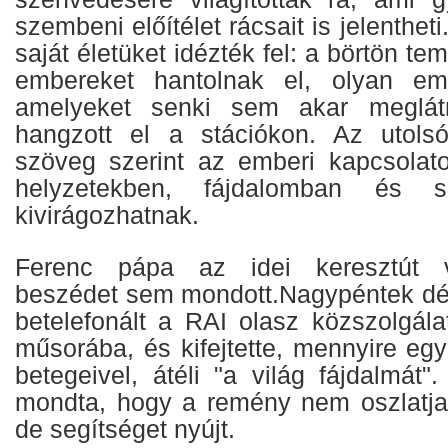
szembeni előítélet rácsait is jelenthet
saját életüket idézték fel: a börtön t
embereket hantolnak el, olyan embe
amelyeket senki sem akar meglátn
hangzott el a stációkon. Az utolsó
szöveg szerint az emberi kapcsolat
helyzetekben, fájdalomban és s
kivirágozhatnak.
Ferenc pápa az idei keresztút v
beszédet sem mondott.Nagypéntek dé
betelefonált a RAI olasz közszolgálati
műsorába, és kifejtette, mennyire egy
betegeivel, átéli "a világ fájdalmát
mondta, hogy a remény nem oszlatja
de segítséget nyújt.