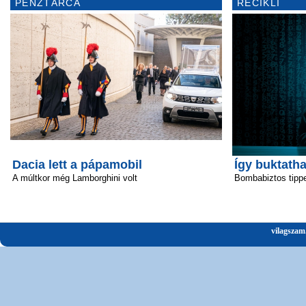
PÉNZTÁRCA
RECIKLI
Dacia lett a pápamobil
Így buktatha
A múltkor még Lamborghini volt
Bombabiztos tipp
vilagszam