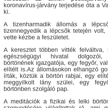
koronavírus-járvány terjedése óta a Va
ki.
A tizenharmadik állomás a lépcs
tizennegyedik a lépcsők tetején volt
vette kézbe a feszületet.
A keresztet többen vitték felváltva,
egészségügyi hivatal dolgozói
börtönének igazgatója, egy fegyőr, va
elítélt is.Az állomásokon elhangzó g
írták, köztük a börtön rabjai, egy elí
meggyilkolt lány szülei, egy fegy
börtönben szolgáló pap.
A meditációk a fizikai és lelki bört
szenvedésére világítottak rá, ami 