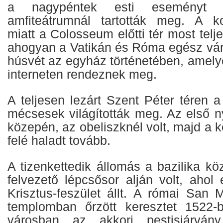
a nagypéntek esti eseményt
amfiteátrumnál tartották meg. A ko
miatt a Colosseum előtti tér most telj
ahogyan a Vatikán és Róma egész váro
húsvét az egyház történetében, amelye
interneten rendeznek meg.
A teljesen lezárt Szent Péter téren a
mécsesek világították meg. Az első n
közepén, az obeliszknél volt, majd a k
felé haladt tovább.
A tizenkettedik állomás a bazilika kö
felvezető lépcsősor alján volt, ahol 
Krisztus-feszület állt. A római San 
templomban őrzött keresztet 1522-b
városban az akkori pestisjárvá