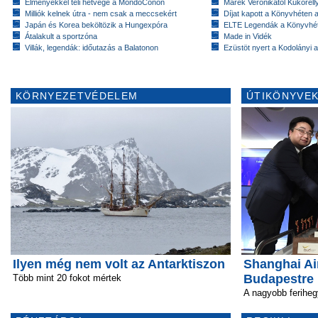
Élményekkel teli hétvége a MondoConon
Marék Veronikától Kukorell
Milliók kelnek útra - nem csak a meccsekért
Díjat kapott a Könyvhéten
Japán és Korea beköltözik a Hungexpóra
ELTE Legendák a Könyvhé
Átalakult a sportzóna
Made in Vidék
Villák, legendák: időutazás a Balatonon
Ezüstöt nyert a Kodolányi
KÖRNYEZETVÉDELEM
ÚTIKÖNYVEK
Ilyen még nem volt az Antarktiszon
Shanghai Airl
Budapestre
Több mint 20 fokot mértek
A nagyobb feriheg