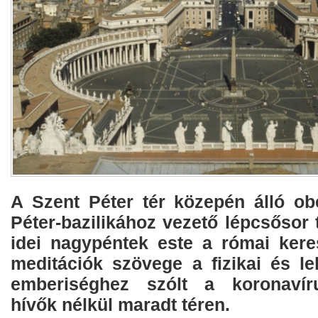
A Szent Péter tér közepén álló obe
Péter-bazilikához vezető lépcsősor t
idei nagypéntek este a római kere
meditációk szövege a fizikai és le
emberiséghez szólt a koronavíru
hívők nélkül maradt téren.