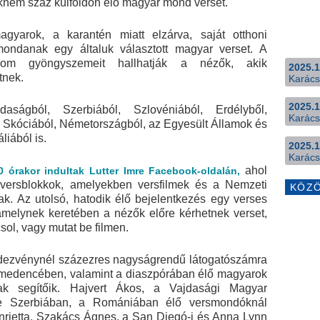
knem száz külföldön élő magyar mond verset.
gyarok, a karantén miatt elzárva, saját otthoni
mondanak egy általuk választott magyar verset. A
lom gyöngyszemeit hallhatják a nézők, akik
2025.1
tnek.
Karács
2025.1
aságból, Szerbiából, Szlovéniából, Erdélyből,
Karács
, Skóciából, Németországból, az Egyesült Államok és
iából is.
2025.1
Karács
ahol
0 órakor indultak Lutter Imre Facebook-oldalán,
 versblokkok, amelyekben versfilmek és a Nemzeti
KÖZ
ak. Az utolsó, hatodik élő bejelentkezés egy verses
 amelynek keretében a nézők előre kérhetnek verset,
ol, vagy mutat be filmen.
rendezvénynél százezres nagyságrendű látogatószámra
t-medencében, valamint a diaszpórában élő magyarok
ak segítőik. Hajvert Ákos, a Vajdasági Magyar
e Szerbiában, a Romániában élő versmondóknál
ietta, Szakács Ágnes, a San Diegó-i és Anna Lynn