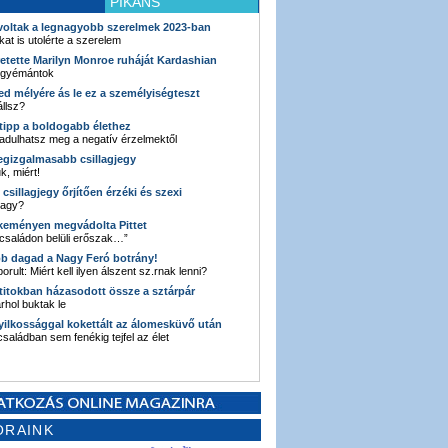
PIKÁNS
 voltak a legnagyobb szerelmek 2023-ban
kat is utolérte a szerelem
retette Marilyn Monroe ruháját Kardashian
 gyémántok
ked mélyére ás le ez a személyiségteszt
llsz?
i tipp a boldogabb élethez
adulhatsz meg a negatív érzelmektől
legizgalmasabb csillagjegy
k, miért!
3 csillagjegy őrjítően érzéki és szexi
vagy?
e keményen megvádolta Pittet
 családon belüli erőszak…”
bb dagad a Nagy Feró botrány!
orult: Miért kell ilyen álszent sz.rnak lenni?
 titokban házasodott össze a sztárpár
hol buktak le
yilkossággal kokettált az álomesküvő után
 családban sem fenékig tejfel az élet
ORAINK