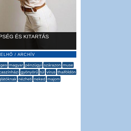
PSÉG ÉS KITARTÁS
ELHŐ / ARCHÍV
eges
magyar
pénzügyi
szárazon
muse
caszínházi
gyönyörű
túl
vírus
thaiföldön
látóknak
nézheti
neked
majom