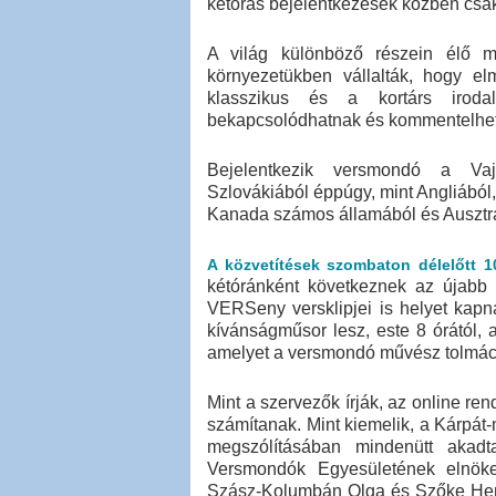
kétórás bejelentkezések közben csa
A világ különböző részein élő ma
környezetükben vállalták, hogy el
klasszikus és a kortárs iroda
bekapcsolódhatnak és kommentelhe
Bejelentkezik versmondó a Vajd
Szlovákiából éppúgy, mint Angliából
Kanada számos államából és Ausztrál
A közvetítések szombaton délelőtt 1
kétóránként következnek az újabb
VERSeny versklipjei is helyet kapn
kívánságműsor lesz, este 8 órától,
amelyet a versmondó művész tolmács
Mint a szervezők írják, az online 
számítanak. Mint kiemelik, a Kárpá
megszólításában mindenütt akadt
Versmondók Egyesületének elnök
Szász-Kolumbán Olga és Szőke Henr