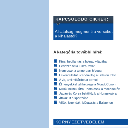
KAPCSOLÓDÓ CIKKEK:
A fiatalság megmenti a verseket
a kihalástól?
A kategória további hírei:
Kína: bepillantás a holnap világába
Fedezze fel a Tisza-tavat!
Nem csak a tengerpart hívogat
Levendulaillatú csodavilág a Balaton fölött
A vb, ami milliárdokat termel
Élményekkel teli hétvége a MondoConon
Milliók kelnek útra - nem csak a meccsekért
Japán és Korea beköltözik a Hungexpóra
Átalakult a sportzóna
Villák, legendák: időutazás a Balatonon
KÖRNYEZETVÉDELEM