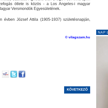
zefogás ötlete is közös - a Los Angeles-i magyar
 Magyar Versmondók Egyesületének.
n évben József Attila (1905-1937) születésnapján,
NAP 
© vilagszam.hu
KÖVETKEZŐ