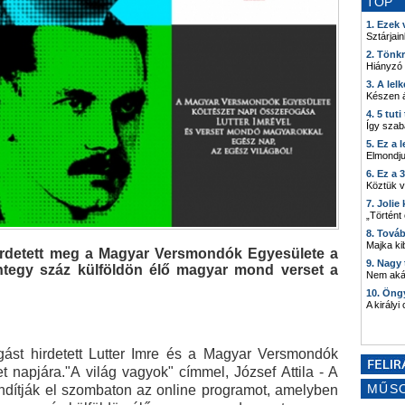
TOP
1. Ezek
Sztárjain
2. Tönk
Hiányzó
3. A lel
Készen á
4. 5 tut
Így szab
5. Ez a 
Elmondju
6. Ez a 
Köztük 
7. Joli
„Történt
8. Tová
Majka kib
irdetett meg a Magyar Versmondók Egyesülete a
9. Nagy
ntegy száz külföldön élő magyar mond verset a
Nem akár
10. Öng
A királyi
gást hirdetett Lutter Imre és a Magyar Versmondók
et napjára."A világ vagyok" címmel, József Attila - A
MŰS
ndítják el szombaton az online programot, amelyben