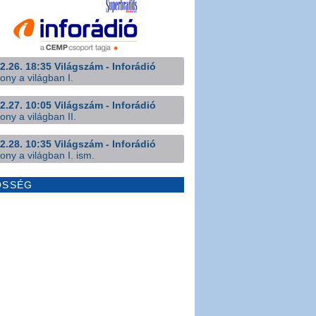
2.26. 18:35 Világszám - Inforádió
ony a világban I.
2.27. 10:05 Világszám - Inforádió
ony a világban II.
2.28. 10:35 Világszám - Inforádió
ony a világban I. ism.
ÖSSÉG