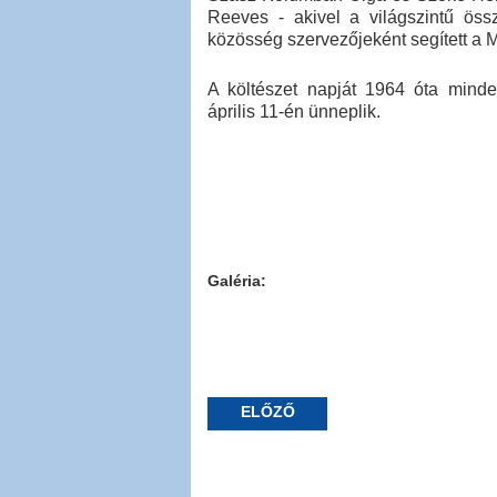
Reeves - akivel a világszintű öss
közösség szervezőjeként segített a
A költészet napját 1964 óta minde
április 11-én ünneplik.
Galéria:
ELŐZŐ