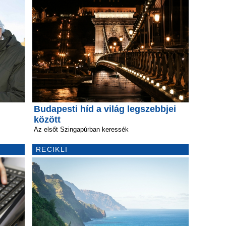
Budapesti híd a világ legszebbjei
között
Az elsőt Szingapúrban keressék
RECIKLI