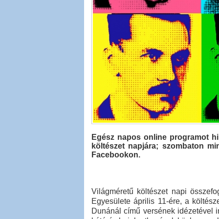
Egész napos online programot h
költészet napjára; szombaton mi
Facebookon.
Világméretű költészet napi összefo
Egyesülete április 11-ére, a költész
Dunánál című versének idézetével i