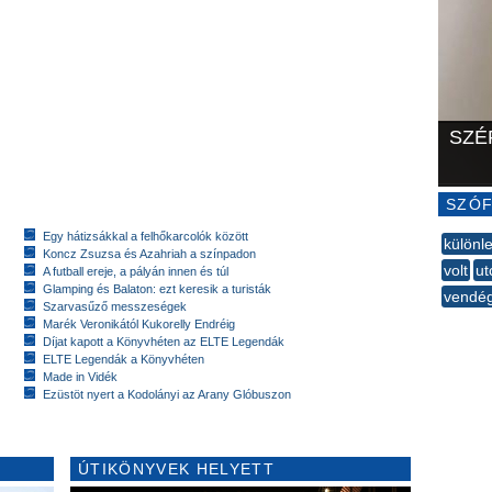
SZÉ
SZÓF
Egy hátizsákkal a felhőkarcolók között
különl
Koncz Zsuzsa és Azahriah a színpadon
volt
ut
A futball ereje, a pályán innen és túl
Glamping és Balaton: ezt keresik a turisták
vendég
Szarvasűző messzeségek
--
Marék Veronikától Kukorelly Endréig
Díjat kapott a Könyvhéten az ELTE Legendák
ELTE Legendák a Könyvhéten
Made in Vidék
Ezüstöt nyert a Kodolányi az Arany Glóbuszon
ÚTIKÖNYVEK HELYETT