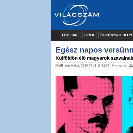
FŐOLDAL
HÍREK
ÚTIKÖNYVEK HELY
Egész napos versün
Külföldön élő magyarok szavalna
[Kail]
publikálva: 2020-04-11 11:22:00 |
Nyomtatás