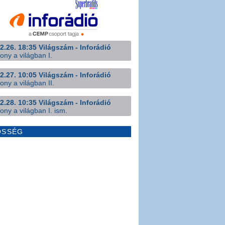
2.26. 18:35 Világszám - Inforádió
ony a világban I.
2.27. 10:05 Világszám - Inforádió
ony a világban II.
2.28. 10:35 Világszám - Inforádió
ony a világban I. ism.
ÖSSÉG