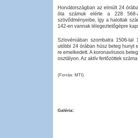
Horvátországban az elmúlt 24 órában
óta számuk elérte a 228 568-a
szövődményeibe, így a halottak sz
142-en vannak lélegeztetőgépre kapc
Szlovéniában szombatra 1506-tal 15
utóbbi 24 órában húsz beteg hunyt e
re emelkedett. A koronavírusos bete
osztályon. Az aktív fertőzöttek száma
(Forrás: MTI)
Galéria: