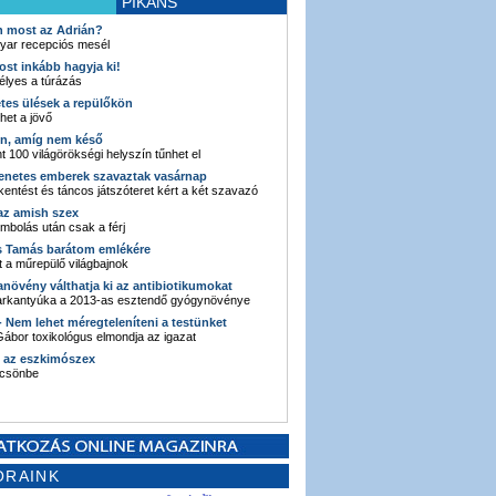
PIKÁNS
an most az Adrián?
yar recepciós mesél
ost inkább hagyja ki!
élyes a túrázás
etes ülések a repülőkön
ehet a jövő
en, amíg nem késő
t 100 világörökségi helyszín tűnhet el
enetes emberek szavaztak vasárnap
entést és táncos játszóteret kért a két szavazó
 az amish szex
ombolás után csak a férj
s Tamás barátom emlékére
 a műrepülő világbajnok
anövény válthatja ki az antibiotikumokat
sarkantyúka a 2013-as esztendő gyógynövénye
 - Nem lehet méregteleníteni a testünket
ábor toxikológus elmondja az igazat
n az eszkimószex
lcsönbe
ORAINK