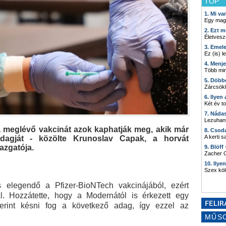
TOP
1. Mi v
Egy mag
2. Ezt m
Életvesz
3. Emel
Ez (is) l
4. Menj
Több min
5. Döbb
Zárcsökk
6. Ilyen
Két év t
7. Náda
Lezuhant
a meglévő vakcinát azok kaphatják meg, akik már
8. Csod
A kerti 
dagját - közölte Krunoslav Capak, a horvát
azgatója.
9. Blöff
Zacher G
10. Ilye
Szex kö
 elegendő a Pfizer-BioNTech vakcinájából, ezért
l. Hozzátette, hogy a Modernától is érkezett egy
zerint késni fog a következő adag, így ezzel az
MŰS