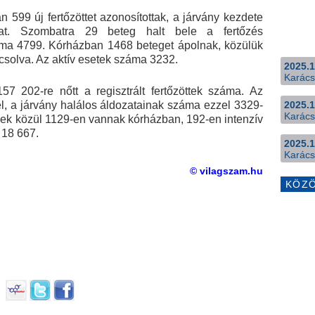
 599 új fertőzöttet azonosítottak, a járvány kezdete
t. Szombatra 29 beteg halt bele a fertőzés
áma 4799. Kórházban 1468 beteget ápolnak, közülük
solva. Az aktív esetek száma 3232.
2025.1
Karács
7 202-re nőtt a regisztrált fertőzöttek száma. Az
l, a járvány halálos áldozatainak száma ezzel 3329-
2025.1
Karács
gek közül 1129-en vannak kórházban, 192-en intenzív
 18 667.
2025.1
Karács
© vilagszam.hu
KÖZ