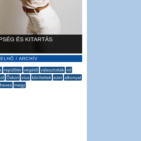
PSÉG ÉS KITARTÁS
ELHŐ / ARCHÍV
a
repülőtér
végétől
választották
nő
ot
Őskori
víus
kiürítettek
ezer
alkonyat
heves
megy