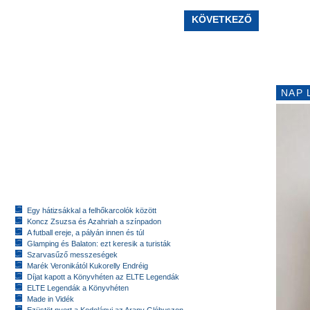
KÖVETKEZŐ
NAP 
Egy hátizsákkal a felhőkarcolók között
Koncz Zsuzsa és Azahriah a színpadon
A futball ereje, a pályán innen és túl
Glamping és Balaton: ezt keresik a turisták
Szarvasűző messzeségek
Marék Veronikától Kukorelly Endréig
Díjat kapott a Könyvhéten az ELTE Legendák
ELTE Legendák a Könyvhéten
Made in Vidék
Ezüstöt nyert a Kodolányi az Arany Glóbuszon