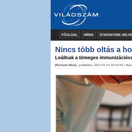
FŐOLDAL
HÍREK
ÚTIKÖNYVEK HELY
Nincs több oltás a h
Leállnak a tömeges immunizációva
[Farmosi Nóra]
publikálva: 2021-01-24 18:03:00 |
Nyo