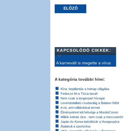
ELŐZŐ
KAPCSOLÓDÓ CIKKEK:
A karnevált is megette a vírus
A kategória további hírei:
Kína: bepillantás a holnap világába
Fedezze fel a Tisza-tavat!
Nem csak a tengerpart hívogat
Levendulaillatú csodavilág a Balaton fölött
A vb, ami milliárdokat termel
Élményekkel teli hétvége a MondoConon
Milliók kelnek útra - nem csak a meccsekért
Japán és Korea beköltözik a Hungexpóra
Átalakult a sportzóna
Villák, legendák: időutazás a Balatonon