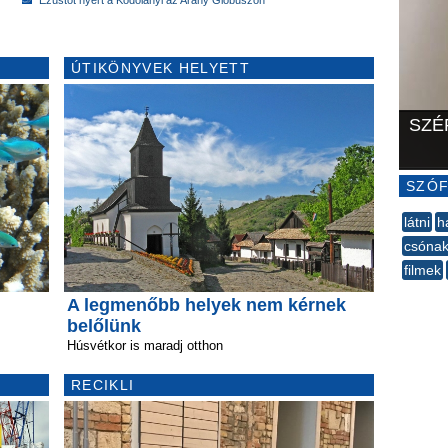
ÚTIKÖNYVEK HELYETT
SZÉ
SZÓF
látni
h
csónak
filmek
--
A legmenőbb helyek nem kérnek
belőlünk
Húsvétkor is maradj otthon
RECIKLI