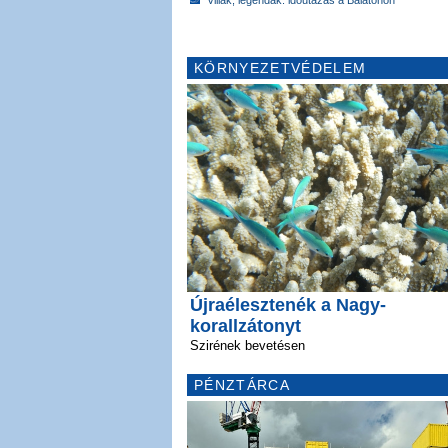
KÖRNYEZETVÉDELEM
Újraélesztenék a Nagy-
korallzátonyt
Szirének bevetésen
PÉNZTÁRCA