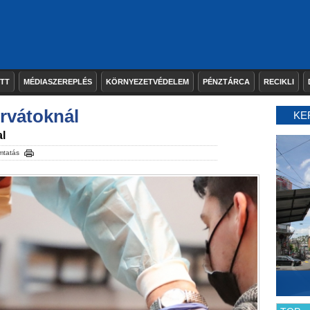
ETT
MÉDIASZEREPLÉS
KÖRNYEZETVÉDELEM
PÉNZTÁRCA
RECIKLI
orvátoknál
KE
l
mtatás