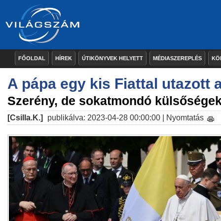
FŐOLDAL
HÍREK
ÚTIKÖNYVEK HELYETT
MÉDIASZEREPLÉS
KÖ
A pápa egy kis Fiattal utazott
Szerény, de sokatmondó külsőségek
[Csilla.K.]
publikálva: 2023-04-28 00:00:00 |
Nyomtatás