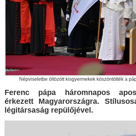
Népviseletbe öltözött kisgyermekek köszöntötték a páp
Ferenc pápa háromnapos aposto
érkezett Magyarországra. Stíluso
légitársaság repülőjével.