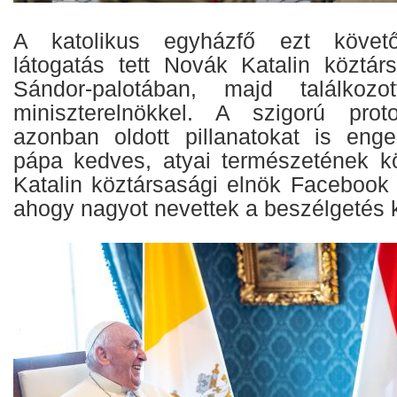
A katolikus egyházfő ezt követő
látogatás tett Novák Katalin köztár
Sándor-palotában, majd találkozo
miniszterelnökkel. A szigorú proto
azonban oldott pillanatokat is eng
pápa kedves, atyai természetének k
Katalin köztársasági elnök Facebook 
ahogy nagyot nevettek a beszélgetés 