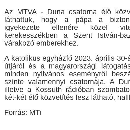
Az MTVA - Duna csatorna élő közve
láthattuk, hogy a pápa a bizton
igyekezete ellenére közel v
kerekesszékben a Szent István-bazi
várakozó emberekhez.
A katolikus egyházfő 2023. április 30-á
útjáról és a magyarországi látogat
minden nyilvános eseményről besz
szinte valamennyi csatornája. A Du
illetve a Kossuth rádióban szombat
két-két élő közvetítés lesz látható, hall
Forrás: MTi