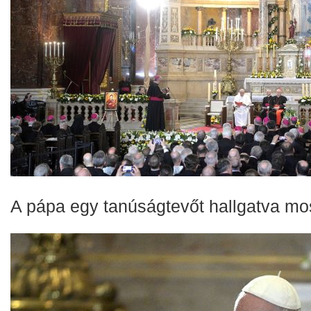
A pápa egy tanúságtevőt hallgatva mo