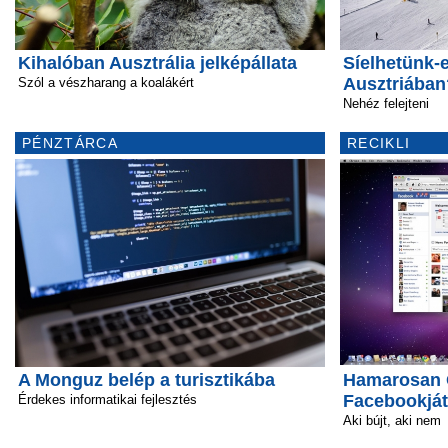
Kihalóban Ausztrália jelképállata
Síelhetünk-
Ausztriában
Szól a vészharang a koalákért
Nehéz felejteni
PÉNZTÁRCA
RECIKLI
A Monguz belép a turisztikába
Hamarosan Ö
Facebookját
Érdekes informatikai fejlesztés
Aki bújt, aki nem