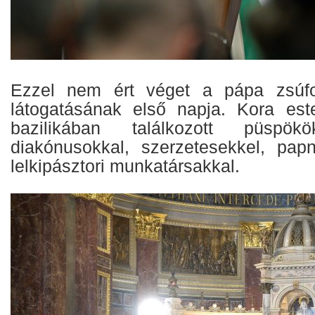
Ezzel nem ért véget a pápa zsúfo
látogatásának első napja. Kora est
bazilikában találkozott püspökö
diakónusokkal, szerzetesekkel, pap
lelkipásztori munkatársakkal.