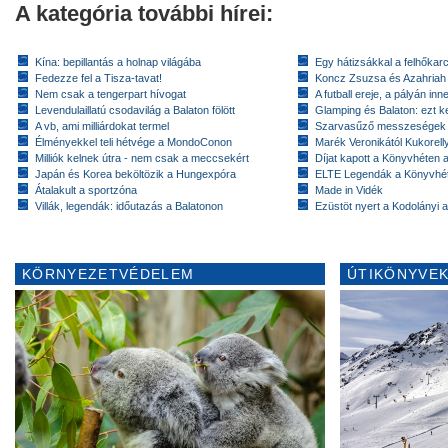
A kategória további hírei:
Kína: bepillantás a holnap világába
Egy hátizsákkal a felhőkarc
Fedezze fel a Tisza-tavat!
Koncz Zsuzsa és Azahriah
Nem csak a tengerpart hívogat
A futball ereje, a pályán inn
Levendulaillatú csodavilág a Balaton fölött
Glamping és Balaton: ezt ke
A vb, ami milliárdokat termel
Szarvasűző messzeségek
Élményekkel teli hétvége a MondoConon
Marék Veronikától Kukorell
Milliók kelnek útra - nem csak a meccsekért
Díjat kapott a Könyvhéten
Japán és Korea beköltözik a Hungexpóra
ELTE Legendák a Könyvhé
Átalakult a sportzóna
Made in Vidék
Villák, legendák: időutazás a Balatonon
Ezüstöt nyert a Kodolányi
KÖRNYEZETVÉDELEM
ÚTIKÖNYVEK