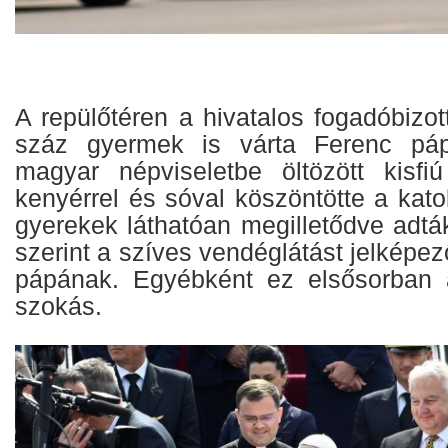
A repülőtéren a hivatalos fogadóbizott
száz gyermek is várta Ferenc páp
magyar népviseletbe öltözött kisfi
kenyérrel és sóval köszöntötte a kato
gyerekek láthatóan megilletődve adt
szerint a szíves vendéglátást jelképez
pápának. Egyébként ez elsősorban 
szokás.