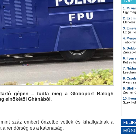
TOP
1. Mi v
Egy mag
2. Ezt m
Életvesz
3. Emel
Ez (is) l
4. Menj
Több min
5. Döbb
Zárcsökk
6. Ilyen
Két év t
7. Náda
Lezuhant
8. Csod
A kerti 
9. Blöff
Zacher G
 tartó gépen – tudta meg a Globoport Balogh
ág elnökétől Ghánából.
10. Ilye
Szex kö
b mint száz embert őrizetbe vettek és kihallgatnak a
a a rendőrség és a katonaság.
MŰS