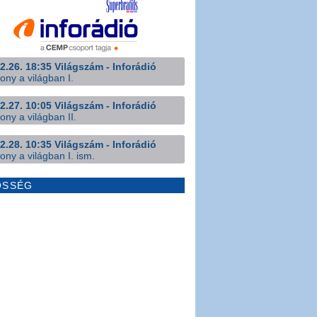
2.26. 18:35 Világszám - Inforádió
ony a világban I.
2.27. 10:05 Világszám - Inforádió
ony a világban II.
2.28. 10:35 Világszám - Inforádió
ony a világban I. ism.
ÖSSÉG