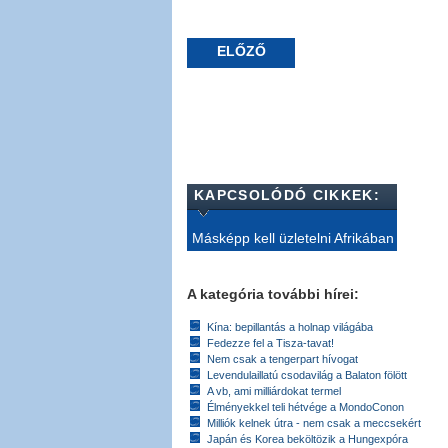
ELŐZŐ
KAPCSOLÓDÓ CIKKEK:
Másképp kell üzletelni Afrikában
A kategória további hírei:
Kína: bepillantás a holnap világába
Fedezze fel a Tisza-tavat!
Nem csak a tengerpart hívogat
Levendulaillatú csodavilág a Balaton fölött
A vb, ami milliárdokat termel
Élményekkel teli hétvége a MondoConon
Milliók kelnek útra - nem csak a meccsekért
Japán és Korea beköltözik a Hungexpóra