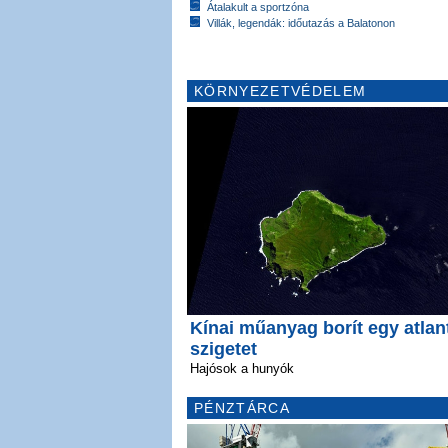
Átalakult a sportzóna
Villák, legendák: időutazás a Balatonon
KÖRNYEZETVÉDELEM
Kínai műanyag borít egy atlan
szigetet
Hajósok a hunyók
PÉNZTÁRCA