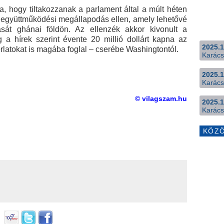
a, hogy tiltakozzanak a parlament által a múlt héten
i együttműködési megállapodás ellen, amely lehetővé
ását ghánai földön. Az ellenzék akkor kivonult a
g a hírek szerint évente 20 millió dollárt kapna az
2025.1
latokat is magába foglal – cserébe Washingtontól.
Karács
2025.1
Karács
© vilagszam.hu
2025.1
Karács
KÖZ