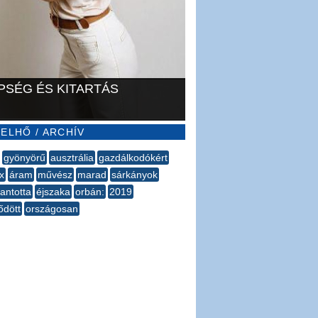
PSÉG ÉS KITARTÁS
ELHŐ / ARCHÍV
gyönyörű
ausztrália
gazdálkodókért
x
áram
művész
marad
​sárkányok
antotta
éjszaka
orbán:
2019
ődött
országosan