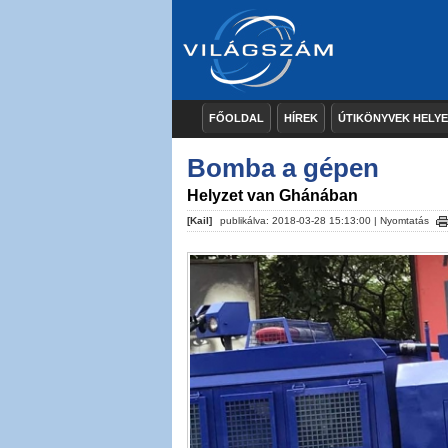
FŐOLDAL
HÍREK
ÚTIKÖNYVEK HELY
Bomba a gépen
Helyzet van Ghánában
[Kail]
publikálva: 2018-03-28 15:13:00 |
Nyomtatás