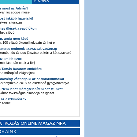
PIKÁNS
an most az Adrián?
yar recepciós mesél
ost inkább hagyja ki!
élyes a túrázás
etes ülések a repülőkön
ehet a jövő
en, amíg nem késő
t 100 világörökségi helyszín tűnhet el
enetes emberek szavaztak vasárnap
entést és táncos játszóteret kért a két szavazó
 az amish szex
ombolás után csak a férj
s Tamás barátom emlékére
 a műrepülő világbajnok
anövény válthatja ki az antibiotikumokat
sarkantyúka a 2013-as esztendő gyógynövénye
 - Nem lehet méregteleníteni a testünket
ábor toxikológus elmondja az igazat
n az eszkimószex
lcsönbe
ORAINK