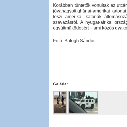
Korábban tüntetők vonultak az utcár
jóváhagyott ghánai-amerikai katona
teszi amerikai katonák állomásoz
szavazásról. A nyugat-afrikai orszá
együttműködésért – ami közös gyakor
Fotó: Balogh Sándor
Galéria: