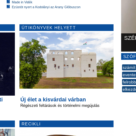
Made in Vidék
Ezüstöt nyert a Kodolányi az Arany Glóbuszon
ÚTIKÖNYVEK HELYETT
SZÉ
SZÓF
számít
evente
felrobb
elkezd
--
ti
Új élet a kisvárdai várban
Régészeti feltárások és történelmi megújulás
RECIKLI