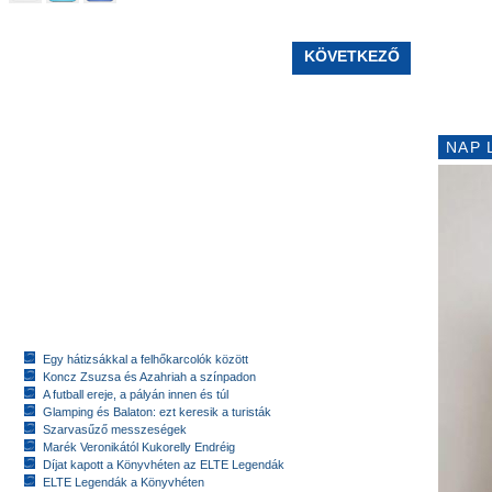
KÖVETKEZŐ
NAP 
Egy hátizsákkal a felhőkarcolók között
Koncz Zsuzsa és Azahriah a színpadon
A futball ereje, a pályán innen és túl
Glamping és Balaton: ezt keresik a turisták
Szarvasűző messzeségek
Marék Veronikától Kukorelly Endréig
Díjat kapott a Könyvhéten az ELTE Legendák
ELTE Legendák a Könyvhéten