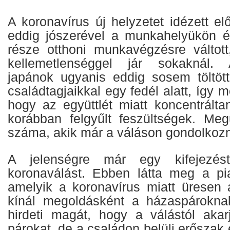
A koronavírus új helyzetet idézett e
eddig jószerével a munkahelyükön élő
része otthoni munkavégzésre váltot
kellemetlenséggel jár sokaknál
japánok ugyanis eddig sosem töltött
családtagjaikkal egy fedél alatt, így
hogy az együttlét miatt koncentrált
korábban felgyűlt feszültségek. Me
száma, akik már a váláson gondolkoz
A jelenségre már egy kifejezést
koronaválást. Ebben látta meg a pi
amelyik a koronavírus miatt üresen 
kínál megoldásként a házaspárokn
hirdeti magát, hogy a válástól aka
párokat, de a családon belüli erőszak