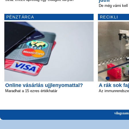
jutni
De még várni kell 
PÉNZTÁRCA
RECIKLI
Online vásárlás ujjlenyomattal?
A rák sok fa
Maradhat a 15 ezres értékhatár
Az immunrendszer 
vilagszam