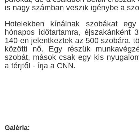
is nagy számban veszik igénybe a szol
Hotelekben kínálnak szobákat egy
hónapos időtartamra, éjszakánként 37
140-en jelentkeztek az 500 szobára, 
közötti nő. Egy részük munkavégz
szobát, mások csak egy kis nyugalom
a férjtől - írja a CNN.
Galéria: