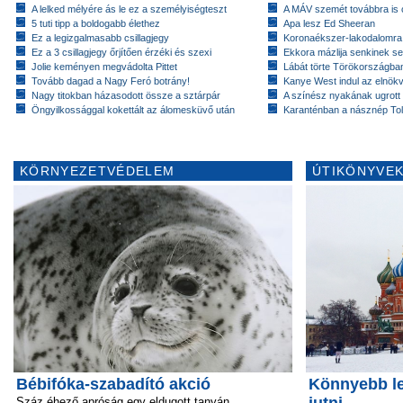
A lelked mélyére ás le ez a személyiségteszt
A MÁV szemét továbbra is cs
5 tuti tipp a boldogabb élethez
Apa lesz Ed Sheeran
Ez a legizgalmasabb csillagjegy
Koronaékszer-lakodalomra
Ez a 3 csillagjegy őrjítően érzéki és szexi
Ekkora mázlija senkinek se
Jolie keményen megvádolta Pittet
Lábát törte Törökországban
Tovább dagad a Nagy Feró botrány!
Kanye West indul az elnök
Nagy titokban házasodott össze a sztárpár
A színész nyakának ugrott
Öngyilkossággal kokettált az álomesküvő után
Karanténban a násznép To
KÖRNYEZETVÉDELEM
ÚTIKÖNYVEK
Bébifóka-szabadító akció
Könnyebb le
Száz éhező apróság egy eldugott tanyán